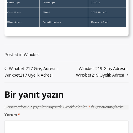
Ümraniye
Adanaspor
2.5 Üst
Veres Rivne
Minai
1/2 & Üst 4.5
Olympiakos
Panathinaikos
Korner : 4.5 Alt
Posted in
Winxbet
Yazı
Winxbet 217 Giriş Adresi –
Winxbet 219 Giriş Adresi –
Winxbet217 Üyelik Adresi
Winxbet219 Üyelik Adresi
gezinmesi
Bir yanıt yazın
E-posta adresiniz yayınlanmayacak.
Gerekli alanlar
*
ile işaretlenmişlerdir
Yorum
*