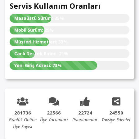
Servis Kullanım Oranları
Masaüstü Sürüm:
35%
Mobil Sürüm:
29%
Müşteri Hizmetleri:
33%
Canlı Destek Birimi:
21%
Yeni Giriş Adresi:
73%
281736
22566
22724
24550
Günlük Online
Üye Yorumları
Puanlamalar
Tavsiye Edenler
Üye Sayısı