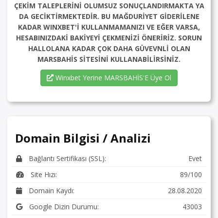
ÇEKİM TALEPLERİNİ OLUMSUZ SONUÇLANDIRMAKTA YA
DA GECİKTİRMEKTEDİR. BU MAĞDURİYET GİDERİLENE
KADAR WINXBET'İ KULLANMAMANIZI VE EĞER VARSA,
HESABINIZDAKİ BAKİYEYİ ÇEKMENİZİ ÖNERİRİZ. SORUN
HALLOLANA KADAR ÇOK DAHA GÜVEVNLİ OLAN
MARSBAHİS SİTESİNİ KULLANABİLİRSİNİZ.
Winxbet Yerine MARSBAHİS'E Üye Ol
Domain Bilgisi / Analizi
Bağlantı Sertifikası (SSL):
Evet
Site Hızı:
89/100
Domain Kaydı:
28.08.2020
Google Dizin Durumu:
43003