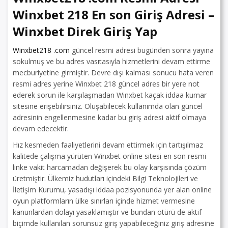
Winxbet 218 En son Giriş Adresi –
Winxbet Direk Giriş Yap
Winxbet218 .com
güncel resmi adresi bugünden sonra yayına
sokulmuş ve bu adres vasıtasıyla hizmetlerini devam ettirme
mecburiyetine girmiştir. Devre dışı kalması sonucu hata veren
resmi adres yerine Winxbet 218 güncel adres bir yere not
ederek sorun ile karşılaşmadan Winxbet kaçak iddaa kumar
sitesine erişebilirsiniz. Oluşabilecek kullanımda olan güncel
adresinin engellenmesine kadar bu giriş adresi aktif olmaya
devam edecektir.
Hız kesmeden faaliyetlerini devam ettirmek için tartışılmaz
kalitede çalışma yürüten Winxbet online sitesi en son resmi
linke vakit harcamadan değişerek bu olay karşısında çözüm
üretmiştir. Ülkemiz hudutları içindeki Bilgi Teknolojileri ve
İletişim Kurumu, yasadışı iddaa pozisyonunda yer alan online
oyun platformların ülke sınırları içinde hizmet vermesine
kanunlardan dolayı yasaklamıştır ve bundan ötürü de aktif
biçimde kullanılan sorunsuz giriş yapabileceğiniz giriş adresine