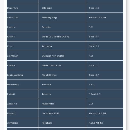
Degerfors
Elfsborg
Skor : 4:3
Vasalund
Helsingborg
Korner : 0.5 Alt
Luzern
Servette
1/2
Kriens
Stade Lausanne-Ouchy
Skor : 4:1
Pisa
Ternana
Skor : 3:2
Glentoran
Dungannon Swifts
1/2
Puebla
Atlético San Luis
Skor : 0:0
Legia Varşova
Piast Gliwice
Skor : 3:1
Rosenborg
Tromsø
3 Alt
Estoril
Tondela
1 & Alt 2.5
Casa Pia
Académica
2/2
Mioveni
U Craiova 1948
Korner : 4.5 Alt
Vojvodina
Kolubara
1/2 & Alt 4.5