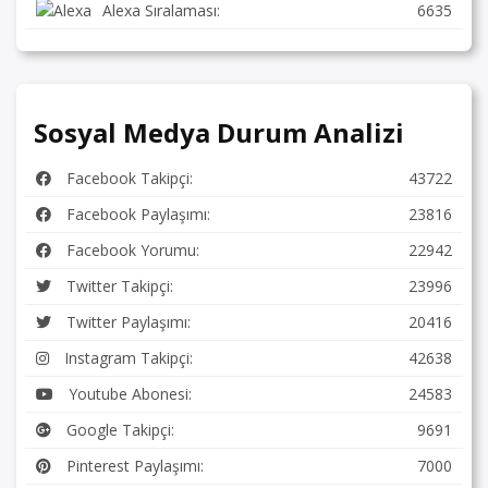
Alexa Sıralaması:
6635
Sosyal Medya Durum Analizi
Facebook Takipçi:
43722
Facebook Paylaşımı:
23816
Facebook Yorumu:
22942
Twitter Takipçi:
23996
Twitter Paylaşımı:
20416
Instagram Takipçi:
42638
Youtube Abonesi:
24583
Google Takipçi:
9691
Pinterest Paylaşımı:
7000