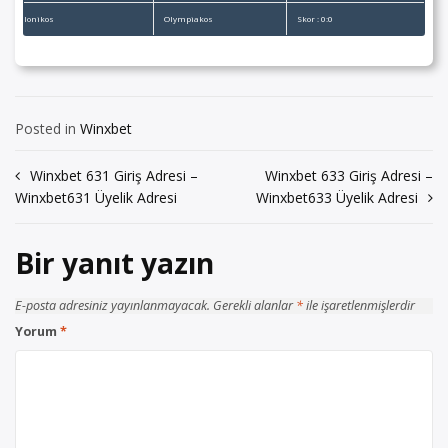
Ionikos
Olympiakos
Skor : 0:0
Posted in
Winxbet
Yazı
Winxbet 631 Giriş Adresi –
Winxbet 633 Giriş Adresi –
Winxbet631 Üyelik Adresi
Winxbet633 Üyelik Adresi
gezinmesi
Bir yanıt yazın
E-posta adresiniz yayınlanmayacak.
Gerekli alanlar
*
ile işaretlenmişlerdir
Yorum
*