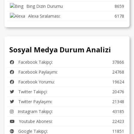
Bing Dizin Durumu
8659
Alexa Sıralaması:
6178
Sosyal Medya Durum Analizi
Facebook Takipçi:
37866
Facebook Paylaşımı:
24768
Facebook Yorumu:
19624
Twitter Takipçi:
20476
Twitter Paylaşımı:
21348
Instagram Takipçi:
43185
Youtube Abonesi:
22423
Google Takipçi:
11851