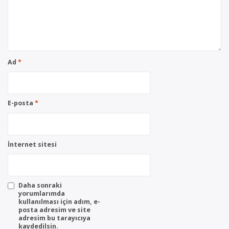
Ad
*
E-posta
*
İnternet sitesi
Daha sonraki
yorumlarımda
kullanılması için adım, e-
posta adresim ve site
adresim bu tarayıcıya
kaydedilsin.