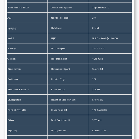
Bohemians 1905
Ceské Budejovice
Toplam Gol : 2
AGF
Nordsjælland
2/X
Lyngby
Hvidovre
2 Üst
KuPS
HJK
Gol Dk Aralığı : 46-60
Nancy
Dunkerque
1 & Alt 2.5
Osijek
Hajduk Split
4.25 Üst
Eindhoven
Helmond Sport
Skor : 3:1
Fulham
Bristol City
1/1
Shamrock Rovers
Finn Harps
2.5 Alt
Livingston
Heart of Midlothian
Skor : 3:3
Partick Thistle
Inverness CT
1/2 & Alt 3.5
Eibar
Real Sociedad II
3.75 Alt
Mjällby
Djurgården
Korner : Tek