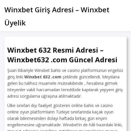
Skip
Winxbet Giriş Adresi – Winxbet
to
content
Üyelik
Winxbet 632 Resmi Adresi –
Winxbet632 .com Güncel Adresi
Şuan itibariyle Winxbet bahis ve casino platformunun engelsiz
giriş linki
Winxbet 632 .com
şeklinde güncellendi. Meydana
gelen bu talihsiz muamele müteakıbinde , hesabına girmek
isteyenler vakit harcamadan tereddüde kapılarak yepyeni giriş
adresi sorgulama uğraşına atılmaktadır.
Ülke sınırları dışı faaliyet gösteren online bahis ve casino
online oyun platformların Türkiye sınırlarında kaçak oyun
olarak bilinmesinden dolayı haftada birkaç gün erişim
engellemesine uğramaktadır. Winxbet’in de hâli hazırdaki linki,