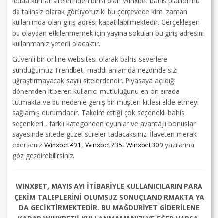
iddaa kumar sitelerinden birisi olan Winxbet bahis platformu
da talihsiz olarak görüyoruz ki bu çerçevede kimi zaman
kullanımda olan giriş adresi kapatılabilmektedir. Gerçekleşen
bu olaydan etkilenmemek için yayına sokulan bu giriş adresini
kullanmanız yeterli olacaktır.
Güvenli bir online websitesi olarak bahis severlere
sunduğumuz Trendbet, maddi anlamda nezdinde sizi
uğraştırmayacak sayılı sitelerdendir. Piyasaya açıldığı
dönemden itiberen kullanıcı mutluluğunu en ön sırada
tutmakta ve bu nedenle geniş bir müşteri kitlesi elde etmeyi
sağlamış durumdadır. Takdim ettiği çok seçenekli bahis
seçenkleri , farklı kategoriden oyunlar ve avantajlı bonuslar
sayesinde sitede güzel süreler tadacaksınız. İlaveten merak
ederseniz
Winxbet491
,
Winxbet735
,
Winxbet309
yazılarına
göz gezdirebilirsiniz.
WINXBET, MAYIS AYI İTİBARİYLE KULLANICILARIN PARA
ÇEKİM TALEPLERİNİ OLUMSUZ SONUÇLANDIRMAKTA YA
DA GECİKTİRMEKTEDİR. BU MAĞDURİYET GİDERİLENE