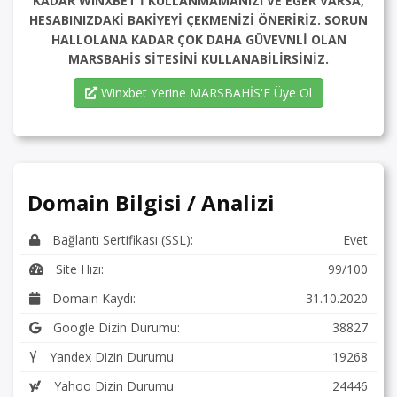
KADAR WINXBET'İ KULLANMAMANIZI VE EĞER VARSA,
HESABINIZDAKİ BAKİYEYİ ÇEKMENİZİ ÖNERİRİZ. SORUN
HALLOLANA KADAR ÇOK DAHA GÜVEVNLİ OLAN
MARSBAHİS SİTESİNİ KULLANABİLİRSİNİZ.
Winxbet Yerine MARSBAHİS'E Üye Ol
Domain Bilgisi / Analizi
Bağlantı Sertifikası (SSL):
Evet
Site Hızı:
99/100
Domain Kaydı:
31.10.2020
Google Dizin Durumu:
38827
Yandex Dizin Durumu
19268
Yahoo Dizin Durumu
24446