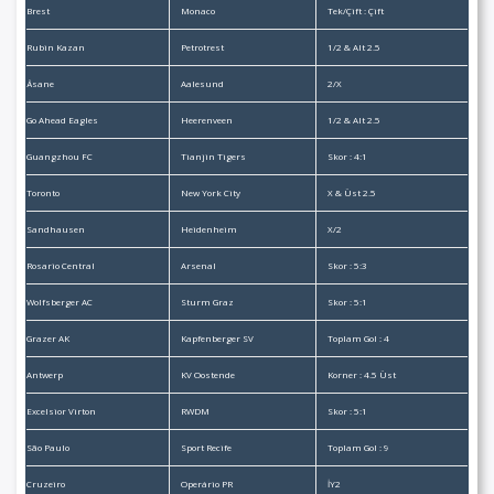
Brest
Monaco
Tek/Çift : Çift
Rubin Kazan
Petrotrest
1/2 & Alt 2.5
Åsane
Aalesund
2/X
Go Ahead Eagles
Heerenveen
1/2 & Alt 2.5
Guangzhou FC
Tianjin Tigers
Skor : 4:1
Toronto
New York City
X & Üst 2.5
Sandhausen
Heidenheim
X/2
Rosario Central
Arsenal
Skor : 5:3
Wolfsberger AC
Sturm Graz
Skor : 5:1
Grazer AK
Kapfenberger SV
Toplam Gol : 4
Antwerp
KV Oostende
Korner : 4.5 Üst
Excelsior Virton
RWDM
Skor : 5:1
São Paulo
Sport Recife
Toplam Gol : 9
Cruzeiro
Operário PR
İY2