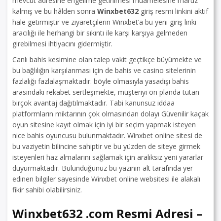
mevcut adresine engellme getirilmesi muamelesine maruz
kalmış ve bu hâlden sonra
Winxbet632
giriş resmi linkini aktif
hale getirmiştir ve ziyaretçilerin Winxbet’a bu yeni giriş linki
aracılığı ile herhangi bir sıkıntı ile karşı karşıya gelmeden
girebilmesi ihtiyacını gidermiştir.
Canlı bahis kesimine olan talep vakit geçtikçe büyümekte ve
bu bağlılığın karşılanması için de bahis ve casino sitelerinin
fazlalığı fazlalaşmaktadır. böyle olmasıyla yasadışı bahis
arasındaki rekabet sertleşmekte, müşteriyi ön planda tutan
birçok avantaj dağıtılmaktadır. Tabi kanunsuz iddaa
platformların miktarının çok olmasından dolayı Güvenilir kaçak
oyun sitesine kayıt olmak için iyi bir seçim yapmak isteyen
nice bahis oyuncusu bulunmaktadır. Winxbet online sitesi de
bu vaziyetin bilincine sahiptir ve bu yüzden de siteye girmek
isteyenleri haz almalarını sağlamak için aralıksız yeni yararlar
duyurmaktadır. Bulunduğunuz bu yazının alt tarafında yer
edinen bilgiler sayesinde Winxbet online websitesi ile alakalı
fikir sahibi olabilirsiniz.
Winxbet632 .com Resmi Adresi –