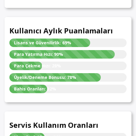
Kullanıcı Aylık Puanlamaları
Lisans ve Güvenilirlik:
69%
Para Yatırma Hızı:
90%
Para Çekme Hızı:
28%
Üyelik/Deneme Bonusu:
78%
Bahis Oranları:
32%
Servis Kullanım Oranları