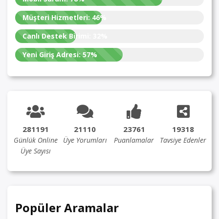
Müşteri Hizmetleri:
46%
Canlı Destek Birimi:
32%
Yeni Giriş Adresi:
57%
281191
21110
23761
19318
Günlük Online
Üye Yorumları
Puanlamalar
Tavsiye Edenler
Üye Sayısı
Popüler Aramalar