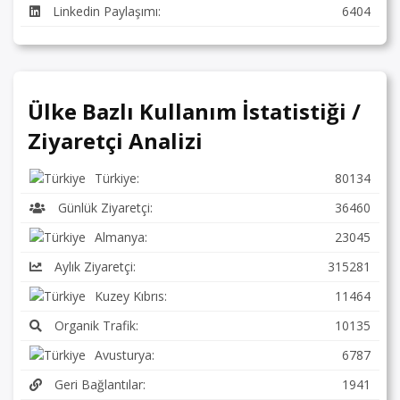
Linkedin Paylaşımı:
6404
Ülke Bazlı Kullanım İstatistiği /
Ziyaretçi Analizi
Türkiye:
80134
Günlük Ziyaretçi:
36460
Almanya:
23045
Aylık Ziyaretçi:
315281
Kuzey Kıbrıs:
11464
Organik Trafik:
10135
Avusturya:
6787
Geri Bağlantılar:
1941