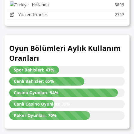
Hollanda:
8803
Yönlendirmeler:
2757
Oyun Bölümleri Aylık Kullanım
Oranları
Spor Bahisleri:
43%
Canlı Bahisler:
65%
Casino Oyunları:
94%
Canlı Casino Oyunları:
39%
Poker Oyunları:
70%