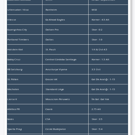
Ullensaker / Kisa
Ranheim
MS0
Vitesse
Go Ahead Eagles
Korner : 4.5 Alt
Guangzhou City
Dalian Pro
Skor : 0:2
Portland Timbers
Dallas
Skor : 1:0
Holstein Kiel
St. Pauli
1/X & Üst 4.5
Godoy Cruz
Central Córdoba Santiago
Korner : 1.5 Alt
RB Salzburg
Avusturya Viyana
3.5 Üst
St. Pölten
Grazer AK
Gol Dk Aralığı : 1-15
Mechelen
Standard Liège
Gol Dk Aralığı : 1-15
Lierse K
Mouscron-Péruwelz
İlk Gol : Gol Yok
Atlético PR
Ceará
2.75 Alt
Goiás
CSA
Skor : 3:5
Sparta Prag
Ceské Budejovice
Skor : 5:4