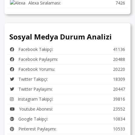
Alexa Sıralaması:
7426
Sosyal Medya Durum Analizi
Facebook Takipçi:
41136
Facebook Paylaşımı:
20488
Facebook Yorumu:
20220
Twitter Takipçi:
18309
Twitter Paylaşımı:
20447
Instagram Takipçi:
39816
Youtube Abonesi:
23552
Google Takipçi:
10834
Pinterest Paylaşımı:
10533