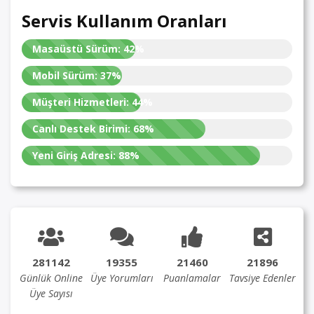
Servis Kullanım Oranları
Masaüstü Sürüm:
42%
Mobil Sürüm:
37%
Müşteri Hizmetleri:
44%
Canlı Destek Birimi:
68%
Yeni Giriş Adresi:
88%
281142
19355
21460
21896
Günlük Online
Üye Yorumları
Puanlamalar
Tavsiye Edenler
Üye Sayısı