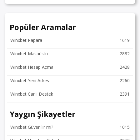
Popüler Aramalar
Winxbet Papara
1619
Winxbet Masaüstü
2882
Winxbet Hesap Açma
2428
Winxbet Yeni Adres
2260
Winxbet Canlı Destek
2391
Yaygın Şikayetler
Winxbet Güvenilir mi?
1015