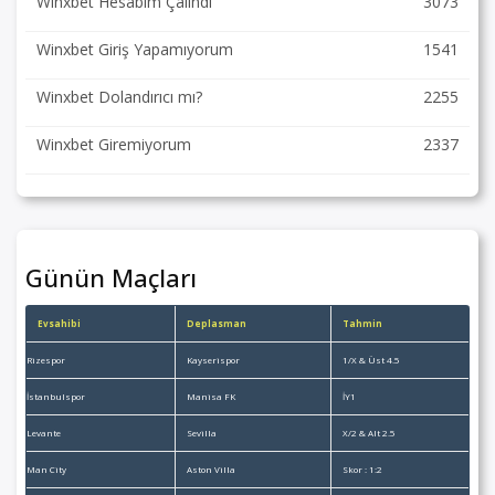
Winxbet Hesabım Çalındı
3073
Winxbet Giriş Yapamıyorum
1541
Winxbet Dolandırıcı mı?
2255
Winxbet Giremiyorum
2337
Günün Maçları
Evsahibi
Deplasman
Tahmin
Rizespor
Kayserispor
1/X & Üst 4.5
İstanbulspor
Manisa FK
İY1
Levante
Sevilla
X/2 & Alt 2.5
Man City
Aston Villa
Skor : 1:2