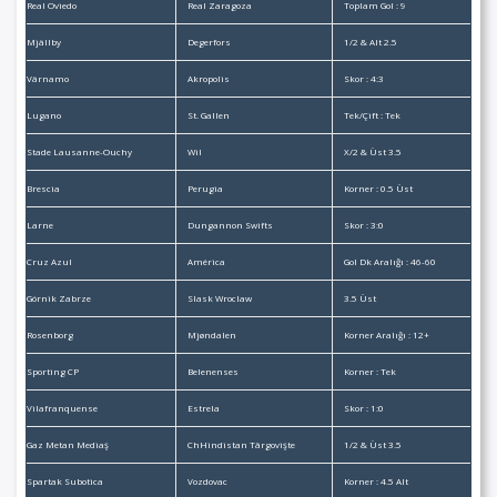
Real Oviedo
Real Zaragoza
Toplam Gol : 9
Mjällby
Degerfors
1/2 & Alt 2.5
Värnamo
Akropolis
Skor : 4:3
Lugano
St. Gallen
Tek/Çift : Tek
Stade Lausanne-Ouchy
Wil
X/2 & Üst 3.5
Brescia
Perugia
Korner : 0.5 Üst
Larne
Dungannon Swifts
Skor : 3:0
Cruz Azul
América
Gol Dk Aralığı : 46-60
Górnik Zabrze
Slask Wroclaw
3.5 Üst
Rosenborg
Mjøndalen
Korner Aralığı : 12+
Sporting CP
Belenenses
Korner : Tek
Vilafranquense
Estrela
Skor : 1:0
Gaz Metan Mediaş
ChHindistan Târgovişte
1/2 & Üst 3.5
Spartak Subotica
Vozdovac
Korner : 4.5 Alt