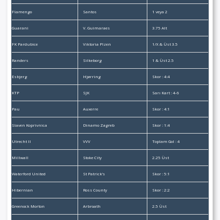
Flamengo
Santos
1 veya 2
Guarani
V. Guimaraes
3.75 Alt
FK Pardubice
Viktoria Plzen
1/X & Üst 3.5
Randers
Silkeborg
1 & Üst 2.5
Esbjerg
Hjørring
Skor : 4:4
KTP
SJK
Sarı Kart : 4-6
Pau
Auxerre
Skor : 4:1
Slaven Koprivnica
Dinamo Zagreb
Skor : 1:4
Utrecht II
VVV
Toplam Gol : 4
Millwall
Stoke City
2.25 Üst
Waterford United
St Patrick’s
Skor : 5:1
Hibernian
Ross County
Skor : 2:2
Greenock Morton
Arbroath
2.5 Üst