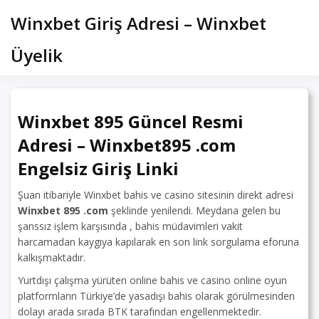
Skip
Winxbet Giriş Adresi – Winxbet
to
content
Üyelik
Winxbet 895 Güncel Resmi
Adresi – Winxbet895 .com
Engelsiz Giriş Linki
Şuan itibariyle Winxbet bahis ve casino sitesinin direkt adresi
Winxbet 895 .com
şeklinde yenilendi. Meydana gelen bu
şanssız işlem karşısında , bahis müdavimleri vakit
harcamadan kaygıya kapılarak en son link sorgulama eforuna
kalkışmaktadır.
Yurtdışı çalışma yürüten online bahis ve casino online oyun
platformların Türkiye’de yasadışı bahis olarak görülmesinden
dolayı arada sırada BTK tarafından engellenmektedir.