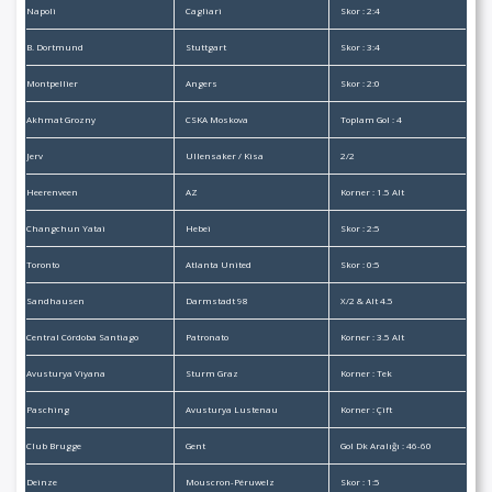
Napoli
Cagliari
Skor : 2:4
B. Dortmund
Stuttgart
Skor : 3:4
Montpellier
Angers
Skor : 2:0
Akhmat Grozny
CSKA Moskova
Toplam Gol : 4
Jerv
Ullensaker / Kisa
2/2
Heerenveen
AZ
Korner : 1.5 Alt
Changchun Yatai
Hebei
Skor : 2:5
Toronto
Atlanta United
Skor : 0:5
Sandhausen
Darmstadt 98
X/2 & Alt 4.5
Central Córdoba Santiago
Patronato
Korner : 3.5 Alt
Avusturya Viyana
Sturm Graz
Korner : Tek
Pasching
Avusturya Lustenau
Korner : Çift
Club Brugge
Gent
Gol Dk Aralığı : 46-60
Deinze
Mouscron-Péruwelz
Skor : 1:5