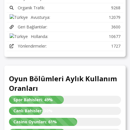
Organik Trafik:
9268
Avusturya:
12079
Geri Bağlantılar:
3600
Hollanda:
10677
Yönlendirmeler:
1727
Oyun Bölümleri Aylık Kullanım
Oranları
Spor Bahisleri:
49%
Canlı Bahisler:
30%
Casino Oyunları:
61%