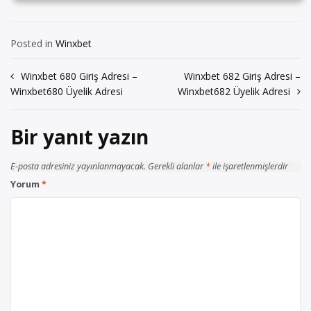
Posted in
Winxbet
Yazı
Winxbet 680 Giriş Adresi –
Winxbet 682 Giriş Adresi –
Winxbet680 Üyelik Adresi
Winxbet682 Üyelik Adresi
gezinmesi
Bir yanıt yazın
E-posta adresiniz yayınlanmayacak.
Gerekli alanlar
*
ile işaretlenmişlerdir
Yorum
*