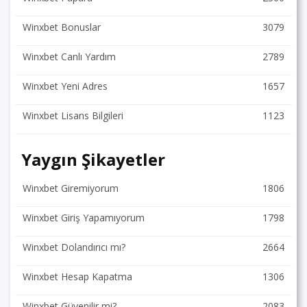
Winxbet Bonuslar
3079
Winxbet Canlı Yardım
2789
Winxbet Yeni Adres
1657
Winxbet Lisans Bilgileri
1123
Yaygın Şikayetler
Winxbet Giremiyorum
1806
Winxbet Giriş Yapamıyorum
1798
Winxbet Dolandırıcı mı?
2664
Winxbet Hesap Kapatma
1306
Winxbet Güvenilir mi?
2083