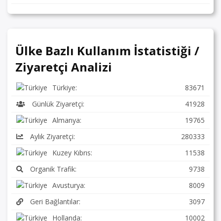
Ülke Bazlı Kullanım İstatistiği /
Ziyaretçi Analizi
Türkiye:
83671
Günlük Ziyaretçi:
41928
Almanya:
19765
Aylık Ziyaretçi:
280333
Kuzey Kıbrıs:
11538
Organik Trafik:
9738
Avusturya:
8009
Geri Bağlantılar:
3097
Hollanda:
10002