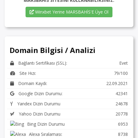
MARSBAHİS SİTESİNİ KULLANABİLİRSİNİZ.
Winxbet Yerine MARSBAHİS'E Üye Ol
Domain Bilgisi / Analizi
Bağlantı Sertifikası (SSL):
Evet
Site Hızı:
79/100
Domain Kaydı:
22.09.2021
Google Dizin Durumu:
42341
Yandex Dizin Durumu
24678
Yahoo Dizin Durumu
20778
Bing Dizin Durumu
6953
Alexa Sıralaması:
8738