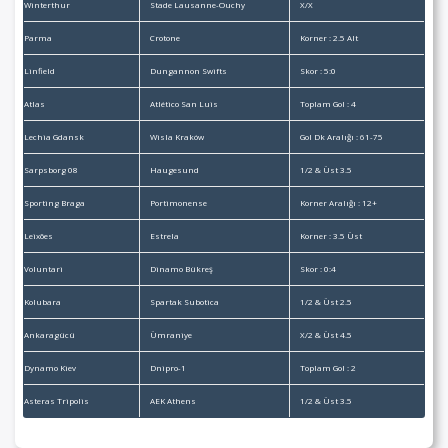
Winterthur
Stade Lausanne-Ouchy
X/X
Parma
Crotone
Korner : 2.5 Alt
Linfield
Dungannon Swifts
Skor : 5:0
Atlas
Atlético San Luis
Toplam Gol : 4
Lechia Gdansk
Wisla Kraków
Gol Dk Aralığı : 61-75
Sarpsborg 08
Haugesund
1/2 & Üst 3.5
Sporting Braga
Portimonense
Korner Aralığı : 12+
Leixões
Estrela
Korner : 3.5 Üst
Voluntari
Dinamo Bükreş
Skor : 0:4
Kolubara
Spartak Subotica
1/2 & Üst 2.5
Ankaragücü
Ümraniye
X/2 & Üst 4.5
Dynamo Kiev
Dnipro-1
Toplam Gol : 2
Asteras Tripolis
AEK Athens
1/2 & Üst 3.5