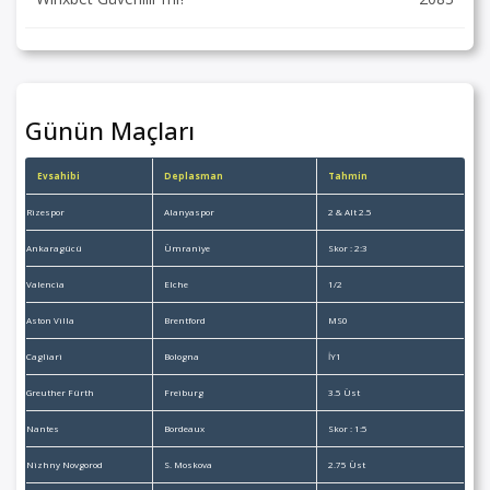
Günün Maçları
Evsahibi
Deplasman
Tahmin
Rizespor
Alanyaspor
2 & Alt 2.5
Ankaragücü
Ümraniye
Skor : 2:3
Valencia
Elche
1/2
Aston Villa
Brentford
MS0
Cagliari
Bologna
İY1
Greuther Fürth
Freiburg
3.5 Üst
Nantes
Bordeaux
Skor : 1:5
Nizhny Novgorod
S. Moskova
2.75 Üst