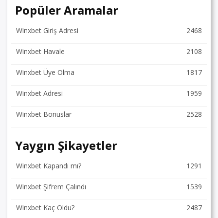
Popüler Aramalar
Winxbet Giriş Adresi
2468
Winxbet Havale
2108
Winxbet Üye Olma
1817
Winxbet Adresi
1959
Winxbet Bonuslar
2528
Yaygın Şikayetler
Winxbet Kapandı mı?
1291
Winxbet Şifrem Çalındı
1539
Winxbet Kaç Oldu?
2487