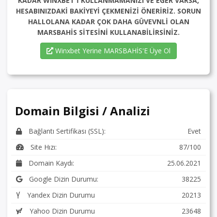
KADAR WINXBET'İ KULLANMAMANIZI VE EĞER VARSA,
HESABINIZDAKİ BAKİYEYİ ÇEKMENİZİ ÖNERİRİZ. SORUN
HALLOLANA KADAR ÇOK DAHA GÜVEVNLİ OLAN
MARSBAHİS SİTESİNİ KULLANABİLİRSİNİZ.
Winxbet Yerine MARSBAHİS'E Üye Ol
Domain Bilgisi / Analizi
Bağlantı Sertifikası (SSL):
Evet
Site Hızı:
87/100
Domain Kaydı:
25.06.2021
Google Dizin Durumu:
38225
Yandex Dizin Durumu
20213
Yahoo Dizin Durumu
23648