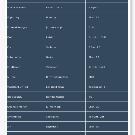
Mladá Boleslav
FK Pardubice
X veya 2
Kopenhag
Brøndby
Skor : 2:3
Fremad Amager
Jammerbugt
2 Üst
Oulu
Lahti
Sarı Kart : 7-12
Caen
Sochaux
2 & Alt 2.5
Lokomotiva
Gorica
Skor : 0:1
Eindhoven
Volendam
Sarı Kart : 4-6
Millwall
Birmingham City
MS2
Waterford United
Longford Town
Toplam Gol : 6
Ross County
Dundee United
1/2
Greenock Morton
Kilmarnock
Skor : 0:2
Amorebieta
Cartagena
Tek/Çift : Çift
AIK
Degerfors
Skor : 5:3