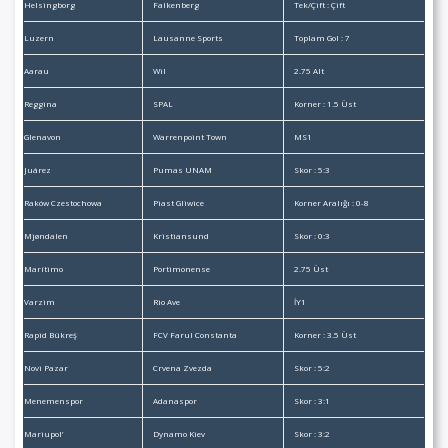
Helsingborg
Falkenberg
Tek/Çift : Çift
Luzern
Lausanne Sports
Toplam Gol : 7
Aarau
Wil
2.75 Alt
Reggina
SPAL
Korner : 1.5 Üst
Glenavon
Warrenpoint Town
MS1
Juárez
Pumas UNAM
Skor : 5:3
Raków Czestochowa
Piast Gliwice
Korner Aralığı : 0-8
Mjøndalen
Kristiansund
Skor : 0:3
Marítimo
Portimonense
2.75 Üst
Varzim
Rio Ave
İY1
Rapid Bükreş
FCV Farul Constanta
Korner : 3.5 Üst
Novi Pazar
Crvena Zvezda
Skor : 5:2
Menemenspor
Adanaspor
Skor : 3:1
Mariupol’
Dynamo Kiev
Skor : 3:2