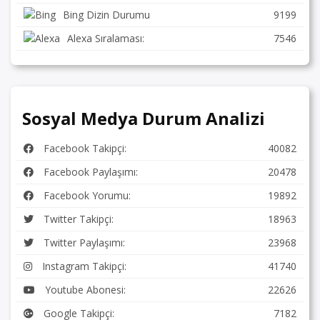
Bing Dizin Durumu
9199
Alexa Sıralaması:
7546
Sosyal Medya Durum Analizi
Facebook Takipçi:
40082
Facebook Paylaşımı:
20478
Facebook Yorumu:
19892
Twitter Takipçi:
18963
Twitter Paylaşımı:
23968
Instagram Takipçi:
41740
Youtube Abonesi:
22626
Google Takipçi:
7182