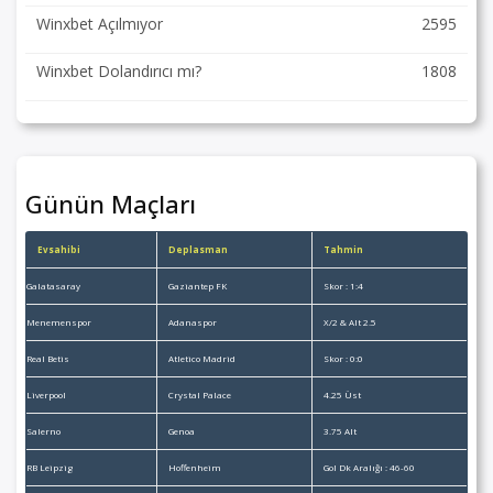
Winxbet Açılmıyor
2595
Winxbet Dolandırıcı mı?
1808
Günün Maçları
Evsahibi
Deplasman
Tahmin
Galatasaray
Gaziantep FK
Skor : 1:4
Menemenspor
Adanaspor
X/2 & Alt 2.5
Real Betis
Atletico Madrid
Skor : 0:0
Liverpool
Crystal Palace
4.25 Üst
Salerno
Genoa
3.75 Alt
RB Leipzig
Hoffenheim
Gol Dk Aralığı : 46-60