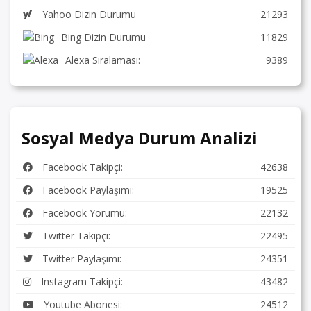
Yahoo Dizin Durumu
21293
Bing Dizin Durumu
11829
Alexa Sıralaması:
9389
Sosyal Medya Durum Analizi
Facebook Takipçi:
42638
Facebook Paylaşımı:
19525
Facebook Yorumu:
22132
Twitter Takipçi:
22495
Twitter Paylaşımı:
24351
Instagram Takipçi:
43482
Youtube Abonesi:
24512