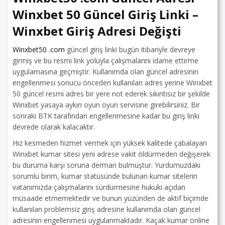
Winxbet 50 Güncel Giriş Linki –
Winxbet Giriş Adresi Değişti
Winxbet50 .com
güncel giriş linki bugün itibariyle devreye
girmiş ve bu resmi link yoluyla çalışmalarını idame ettirme
uygulamasına geçmiştir. Kullanımda olan güncel adresinin
engellenmesi sonucu önceden kullanılan adres yerine Winxbet
50 güncel resmi adres bir yere not ederek sıkıntısız bir şekilde
Winxbet yasaya aykırı oyun oyun servisine girebilirsiniz. Bir
sonraki BTK tarafından engellenmesine kadar bu giriş linki
devrede olarak kalacaktır.
Hız kesmeden hizmet vermek için yüksek kalitede çabalayan
Winxbet kumar sitesi yeni adrese vakit öldürmeden değişerek
bu duruma karşı soruna derman bulmuştur. Yurdumuzdaki
sorumlu birim, kumar statüsünde bulunan kumar sitelerin
vatanımızda çalışmalarını sürdürmesine hukuki açıdan
müsaade etmemektedir ve bunun yüzünden de aktif biçimde
kullanılan problemsiz giriş adresine kullanımda olan güncel
adresinin engellenmesi uygulanmaktadır. Kaçak kumar online