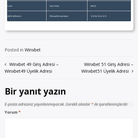
Lviv
Vorskla
MS2
AEK Athens
Panathinaikos
1/2 & Üst 3.5
Posted in
Winxbet
Yazı
Winxbet 49 Giriş Adresi –
Winxbet 51 Giriş Adresi –
Winxbet49 Üyelik Adresi
Winxbet51 Üyelik Adresi
gezinmesi
Bir yanıt yazın
E-posta adresiniz yayınlanmayacak.
Gerekli alanlar
*
ile işaretlenmişlerdir
Yorum
*