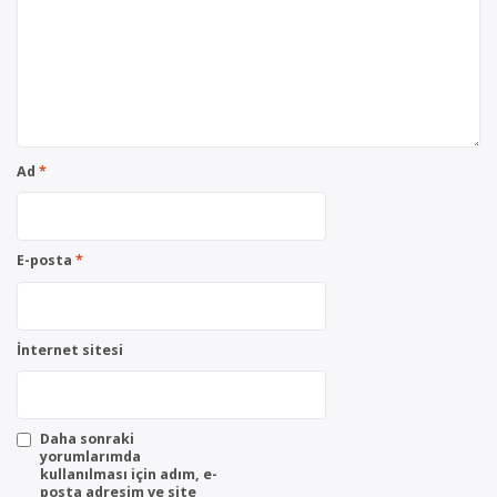
Ad
*
E-posta
*
İnternet sitesi
Daha sonraki
yorumlarımda
kullanılması için adım, e-
posta adresim ve site