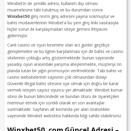
Winxbet’in de şimdiki adresi, kullanım dışı olması
muamelesine tabi tutulmuş ve bu durumdan sonra
Winxbet50
giriş resmi giriş adresini yayına sokmuştur ve
bahis müdavimlerinin Winxbet’a bu yeni giriş linki vasıtasıyla
hiçbir sorun ile karşılaşmadan siteye girmesi ihtiyacını
gidermiştir.
Canlı casino ve oyun kesimine olan arz günler geçtikçe
genişlemekte ve bu ilginin karşılanması için de bahis ve casino
sitelerinin çokluğu artış göstermektedir. bunun sayesinde
yasadışı oyun arasındaki yarışma ateşlenmekte, müşteriyi ön
planda tutan bir yığın promosyon verilmektedir. Tabi bahis ve
casino websitelerinin sayısının çok olmasından dolayı
Güvenilir illegal bahis sitesine üye olmak için doğru bir karar
vermek isteyen sayısız oyuncu yer almaktadır. Winxbet kumar
sitesi de bunun bilincindedir ve bundan ötürü de ziyaretçileri
memnun etmek için sürekli olarak en son avantajlar
sunmaktadır. Sayfanın alt kısmında yer alan istatistikler
sayesinde Winxbet websitesi hakkında bilgi sahibi olabilirsiniz.
Winxbet50 .com Güncel Adresi –