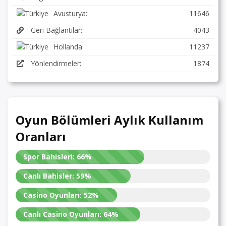
Avusturya:
11646
Geri Bağlantılar:
4043
Hollanda:
11237
Yönlendirmeler:
1874
Oyun Bölümleri Aylık Kullanım
Oranları
Spor Bahisleri:
66%
Canlı Bahisler:
59%
Casino Oyunları:
52%
Canlı Casino Oyunları:
64%