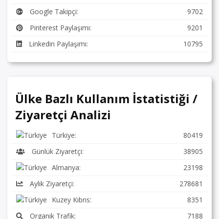
Google Takipçi:
9702
Pinterest Paylaşımı:
9201
Linkedin Paylaşımı:
10795
Ülke Bazlı Kullanım İstatistiği /
Ziyaretçi Analizi
Türkiye:
80419
Günlük Ziyaretçi:
38905
Almanya:
23198
Aylık Ziyaretçi:
278681
Kuzey Kıbrıs:
8351
Organik Trafik:
7188