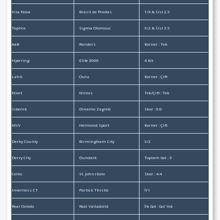
Vila Nova
Brasil de Pelotas
1/X & Üst 2.5
Teplice
Sigma Olomouc
X/2 & Üst 3.5
AaB
Randers
Korner : Tek
Hjørring
Elite 3000
4 Alt
Lahti
Oulu
Korner : Çift
Niort
Nîmes
Tek/Çift : Tek
Sibenik
Dinamo Zagreb
Skor : 0:0
MVV
Helmond Sport
Korner : Çift
Derby County
Birmingham City
X/2
Derry City
Dundalk
Toplam Gol : 3
Celtic
St. Johnstone
Skor : 4:4
Inverness CT
Partick Thistle
İY1
Real Oviedo
Real Valladolid
İlk Gol : Gol Yok