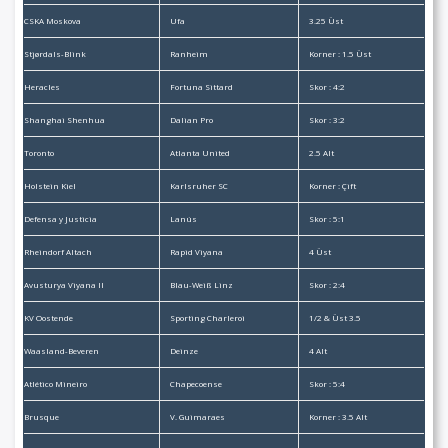
CSKA Moskova
Ufa
3.25 Üst
Stjørdals-Blink
Ranheim
Korner : 1.5 Üst
Heracles
Fortuna Sittard
Skor : 4:2
Shanghai Shenhua
Dalian Pro
Skor : 3:2
Toronto
Atlanta United
2.5 Alt
Holstein Kiel
Karlsruher SC
Korner : Çift
Defensa y Justicia
Lanús
Skor : 5:1
Rheindorf Altach
Rapid Viyana
4 Üst
Avusturya Viyana II
Blau-Weiß Linz
Skor : 2:4
KV Oostende
Sporting Charleroi
1/2 & Üst 3.5
Waasland-Beveren
Deinze
4 Alt
Atlético Mineiro
Chapecoense
Skor : 5:4
Brusque
V. Guimaraes
Korner : 3.5 Alt