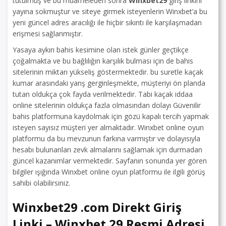
tutulmuş ve bu muameleden sonra
Winxbet29
giriş linkini
yayına sokmuştur ve siteye girmek isteyenlerin Winxbet’a bu
yeni güncel adres aracılığı ile hiçbir sıkıntı ile karşılaşmadan
erişmesi sağlanmıştır.
Yasaya aykırı bahis kesimine olan istek günler geçtikçe
çoğalmakta ve bu bağlılığın karşılık bulması için de bahis
sitelerinin miktarı yükseliş göstermektedir. bu suretle kaçak
kumar arasındaki yarış gerginleşmekte, müşteriyi ön planda
tutan oldukça çok fayda verilmektedir. Tabi kaçak iddaa
online sitelerinin oldukça fazla olmasından dolayı Güvenilir
bahis platformuna kaydolmak için gözü kapalı tercih yapmak
isteyen sayısız müşteri yer almaktadır. Winxbet online oyun
platformu da bu mevzunun farkına varmıştır ve dolayısıyla
hesabı bulunanları zevk almalarını sağlamak için durmadan
güncel kazanımlar vermektedir. Sayfanın sonunda yer gören
bilgiler ışığında Winxbet online oyun platformu ile ilgili görüş
sahibi olabilirsiniz.
Winxbet29 .com Direkt Giriş
Linki – Winxbet 29 Resmi Adresi