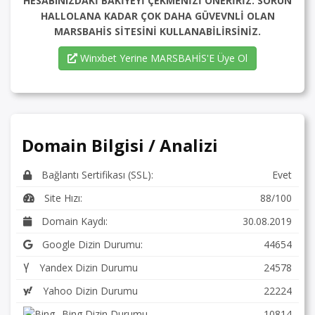
HESABINIZDAKİ BAKİYEYİ ÇEKMENİZİ ÖNERİRİZ. SORUN
HALLOLANA KADAR ÇOK DAHA GÜVEVNLİ OLAN
MARSBAHİS SİTESİNİ KULLANABİLİRSİNİZ.
Winxbet Yerine MARSBAHİS'E Üye Ol
Domain Bilgisi / Analizi
Bağlantı Sertifikası (SSL):
Evet
Site Hızı:
88/100
Domain Kaydı:
30.08.2019
Google Dizin Durumu:
44654
Yandex Dizin Durumu
24578
Yahoo Dizin Durumu
22224
Bing Dizin Durumu
10814