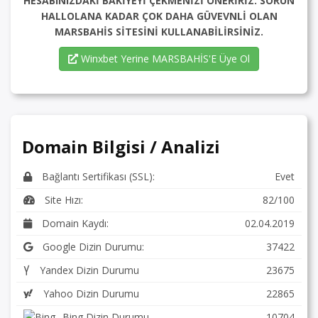
HESABINIZDAKİ BAKİYEYİ ÇEKMENİZİ ÖNERİRİZ. SORUN
HALLOLANA KADAR ÇOK DAHA GÜVEVNLİ OLAN
MARSBAHİS SİTESİNİ KULLANABİLİRSİNİZ.
Winxbet Yerine MARSBAHİS'E Üye Ol
Domain Bilgisi / Analizi
Bağlantı Sertifikası (SSL):
Evet
Site Hızı:
82/100
Domain Kaydı:
02.04.2019
Google Dizin Durumu:
37422
Yandex Dizin Durumu
23675
Yahoo Dizin Durumu
22865
Bing Dizin Durumu
10704