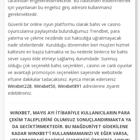
tarafından engellenebilmektedir. Bu hadiseden etkilenmemek
için yayınlanan bu engelsiz giriş adresini kullanmanız
gerekmektedir.
Güvenli bir online oyun platformu olarak bahis ve casino
oyuncularına paylaşımda bulunduğumuz Trendbet, para
yatırma ve çekme nezdinde sizi haksızlığa uğratmayacak
nadir sitelerdendir. Kurulduğu dönemden beri müşteri hizmet
kalitesini en başta tutmakta ve bu nedenle binlerce bir bahis
sever sayısı elde etmeyi sağlamış durumdadır. Sunmuş
olduğu çok seçenekli bahis seçenkleri , casino ve canlı oyunlar
ve avantajlı promosyon seçenekleri sayesinde websitede
efsane dakikalar tadacaksınız. Ayrıca merak ederseniz
Winxbet228
,
Winxbet50
,
Winxbet891
adreslerine ziyaret
edebilirsiniz.
WINXBET, MAYIS AYI İTİBARİYLE KULLANICILARIN PARA
ÇEKİM TALEPLERİNİ OLUMSUZ SONUÇLANDIRMAKTA YA
DA GECİKTİRMEKTEDİR. BU MAĞDURİYET GİDERİLENE
KADAR WINXBET'İ KULLANMAMANIZI VE EĞER VARSA,