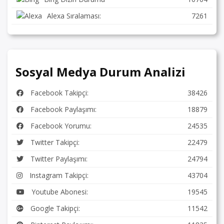
Alexa Sıralaması:
7261
Sosyal Medya Durum Analizi
Facebook Takipçi:
38426
Facebook Paylaşımı:
18879
Facebook Yorumu:
24535
Twitter Takipçi:
22479
Twitter Paylaşımı:
24794
Instagram Takipçi:
43704
Youtube Abonesi:
19545
Google Takipçi:
11542