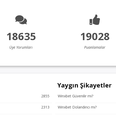
18635
19028
Üye Yorumları
Puanlamalar
Yaygın Şikayetler
2855
Winxbet Güvenilir mi?
2313
Winxbet Dolandırıcı mı?