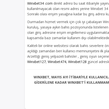
Winxbet34 .com
direkt adresi bu saat itibariyle yayı
kullanılmayacak olan resmi adres yerine Winxbet 34 gü
Sonraki olası erişim yasağına kadar bu giriş adresi ku
Durmadan hizmet vermek için çok iyi çabalayan Winxb
kuruluş, yasaya aykırı bahis pozisyonunda listelen
olan giriş adresine erişim engellemesi uygulanmaktad
kapsamda bazı zamanlar kullanım dışı olabilmektedir.
Kaliteli bir online websitesi olarak bahis severlere
açıldığı zamandan beri kullanıcı memnuniyetini ilk p
Arzettiği geniş yelpazeli bahisler , geniş oyun seçe
Winxbet127
,
Winxbet474
,
Winxbet128
güncel adresler
WINXBET, MAYIS AYI İTİBARİYLE KULLANI
GİDERİLENE KADAR WINXBET'İ KULLANMAMA