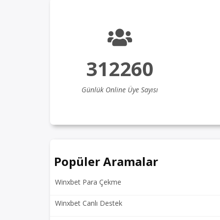
312260
Günlük Online Üye Sayısı
Popüler Aramalar
Winxbet Para Çekme
Winxbet Canlı Destek