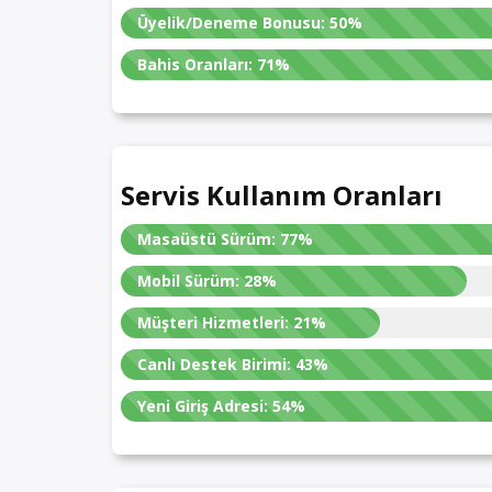
Üyelik/Deneme Bonusu:
50%
Bahis Oranları:
71%
Servis Kullanım Oranları
Masaüstü Sürüm:
77%
Mobil Sürüm:
28%
Müşteri Hizmetleri:
21%
Canlı Destek Birimi:
43%
Yeni Giriş Adresi:
54%