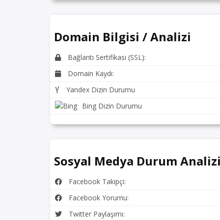
Domain Bilgisi / Analizi
Bağlantı Sertifikası (SSL):
Domain Kaydı:
Yandex Dizin Durumu
Bing Dizin Durumu
Sosyal Medya Durum Analiz
Facebook Takipçi:
Facebook Yorumu:
Twitter Paylaşımı: