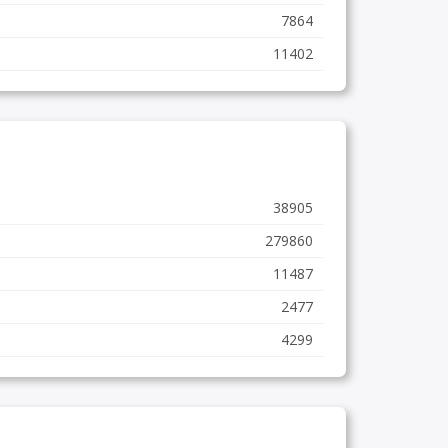
7864
11402
38905
279860
11487
2477
4299