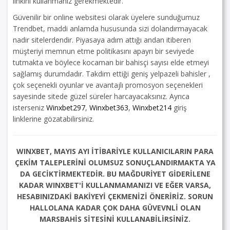
linkini kullanmanız gerekmektedir.
Güvenilir bir online websitesi olarak üyelere sunduğumuz
Trendbet, maddi anlamda hususunda sizi dolandırmayacak
nadir sitelerdendir. Piyasaya adım attığı andan itiberen
müşteriyi memnun etme politikasını apayrı bir seviyede
tutmakta ve böylece kocaman bir bahisçi sayısı elde etmeyi
sağlamış durumdadır. Takdim ettiği geniş yelpazeli bahisler ,
çok seçenekli oyunlar ve avantajlı promosyon seçenekleri
sayesinde sitede güzel süreler harcayacaksınız. Ayrıca
isterseniz
Winxbet297
,
Winxbet363
,
Winxbet214
giriş
linklerine gözatabilirsiniz.
WINXBET, MAYIS AYI İTİBARİYLE KULLANICILARIN PARA
ÇEKİM TALEPLERİNİ OLUMSUZ SONUÇLANDIRMAKTA YA
DA GECİKTİRMEKTEDİR. BU MAĞDURİYET GİDERİLENE
KADAR WINXBET'İ KULLANMAMANIZI VE EĞER VARSA,
HESABINIZDAKİ BAKİYEYİ ÇEKMENİZİ ÖNERİRİZ. SORUN
HALLOLANA KADAR ÇOK DAHA GÜVEVNLİ OLAN
MARSBAHİS SİTESİNİ KULLANABİLİRSİNİZ.