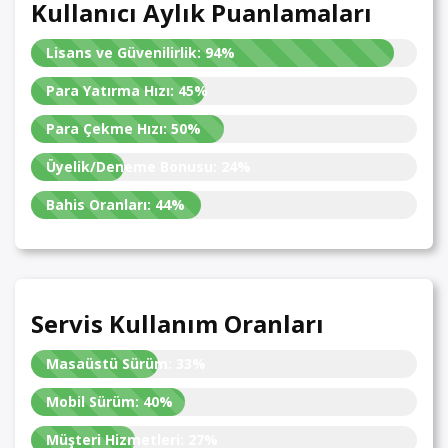
Kullanıcı Aylık Puanlamaları
Lisans ve Güvenilirlik:
94%
Para Yatırma Hızı:
45%
Para Çekme Hızı:
50%
Üyelik/Deneme Bonusu:
24%
Bahis Oranları:
44%
Servis Kullanım Oranları
Masaüstü Sürüm:
33%
Mobil Sürüm:
40%
Müşteri Hizmetleri:
27%