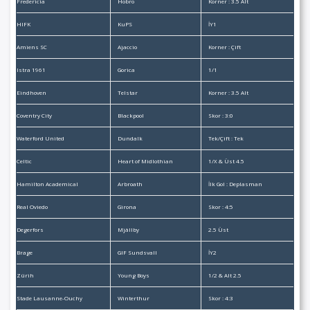
Fredericia
Hobro
Korner : 3.5 Alt
HIFK
KuPS
İY1
Amiens SC
Ajaccio
Korner : Çift
Istra 1961
Gorica
1/1
Eindhoven
Telstar
Korner : 3.5 Alt
Coventry City
Blackpool
Skor : 3:0
Waterford United
Dundalk
Tek/Çift : Tek
Celtic
Heart of Midlothian
1/X & Üst 4.5
Hamilton Academical
Arbroath
İlk Gol : Deplasman
Real Oviedo
Girona
Skor : 4:5
Degerfors
Mjällby
2.5 Üst
Brage
GIF Sundsvall
İY2
Zürih
Young Boys
1/2 & Alt 2.5
Stade Lausanne-Ouchy
Winterthur
Skor : 4:3