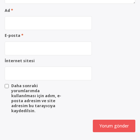
Ad
*
E-posta
*
İnternet sitesi
Daha sonraki
yorumlarımda
kullanılması için adım, e-
posta adresim ve site
adresim bu tarayıcıya
kaydedilsin.