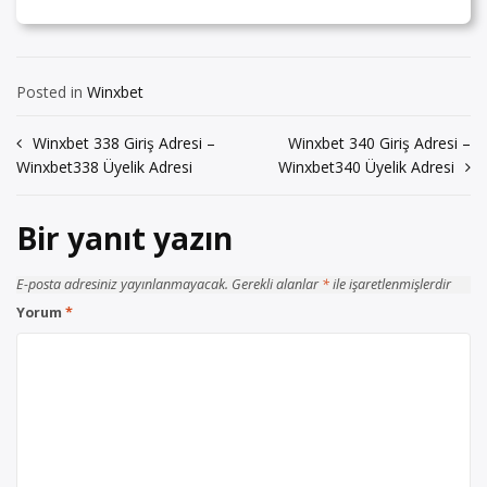
Posted in
Winxbet
Yazı
Winxbet 338 Giriş Adresi –
Winxbet 340 Giriş Adresi –
Winxbet338 Üyelik Adresi
Winxbet340 Üyelik Adresi
gezinmesi
Bir yanıt yazın
E-posta adresiniz yayınlanmayacak.
Gerekli alanlar
*
ile işaretlenmişlerdir
Yorum
*