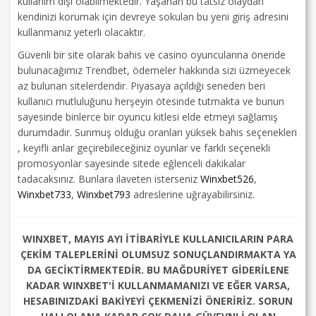
kullanım dışı olabilmektedir. Yaşanan bu tatsız olaydan
kendinizi korumak için devreye sokulan bu yeni giriş adresini
kullanmanız yeterli olacaktır.
Güvenli bir site olarak bahis ve casino oyuncularına öneride
bulunacağımız Trendbet, ödemeler hakkında sizi üzmeyecek
az bulunan sitelerdendir. Piyasaya açıldığı seneden beri
kullanıcı mutluluğunu herşeyin ötesinde tutmakta ve bunun
sayesinde binlerce bir oyuncu kitlesi elde etmeyi sağlamış
durumdadır. Sunmuş olduğu oranları yüksek bahis seçenekleri
, keyifli anlar geçirebileceğiniz oyunlar ve farklı seçenekli
promosyonlar sayesinde sitede eğlenceli dakikalar
tadacaksınız. Bunlara ilaveten isterseniz
Winxbet526
,
Winxbet733
,
Winxbet793
adreslerine uğrayabilirsiniz.
WINXBET, MAYIS AYI İTİBARİYLE KULLANICILARIN PARA
ÇEKİM TALEPLERİNİ OLUMSUZ SONUÇLANDIRMAKTA YA
DA GECİKTİRMEKTEDİR. BU MAĞDURİYET GİDERİLENE
KADAR WINXBET'İ KULLANMAMANIZI VE EĞER VARSA,
HESABINIZDAKİ BAKİYEYİ ÇEKMENİZİ ÖNERİRİZ. SORUN