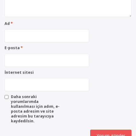
Ad
*
E-posta
*
İnternet sitesi
Daha sonraki
yorumlarımda
kullanılması için adım, e-
posta adresim ve site
adresim bu tarayıcıya
kaydedilsin.