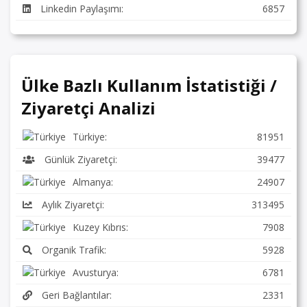
Linkedin Paylaşımı:
6857
Ülke Bazlı Kullanım İstatistiği /
Ziyaretçi Analizi
Türkiye:
81951
Günlük Ziyaretçi:
39477
Almanya:
24907
Aylık Ziyaretçi:
313495
Kuzey Kıbrıs:
7908
Organik Trafik:
5928
Avusturya:
6781
Geri Bağlantılar:
2331