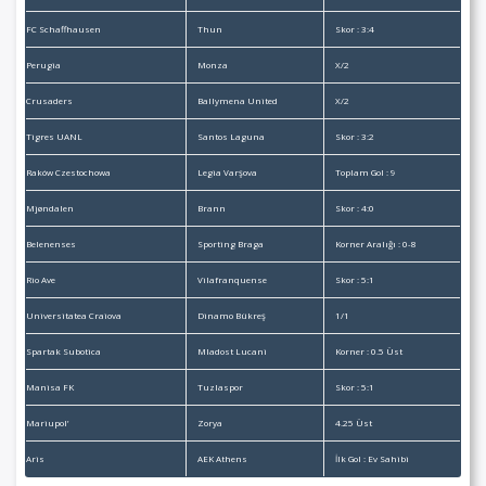
FC Schaffhausen
Thun
Skor : 3:4
Perugia
Monza
X/2
Crusaders
Ballymena United
X/2
Tigres UANL
Santos Laguna
Skor : 3:2
Raków Czestochowa
Legia Varşova
Toplam Gol : 9
Mjøndalen
Brann
Skor : 4:0
Belenenses
Sporting Braga
Korner Aralığı : 0-8
Rio Ave
Vilafranquense
Skor : 5:1
Universitatea Craiova
Dinamo Bükreş
1/1
Spartak Subotica
Mladost Lucani
Korner : 0.5 Üst
Manisa FK
Tuzlaspor
Skor : 5:1
Mariupol’
Zorya
4.25 Üst
Aris
AEK Athens
İlk Gol : Ev Sahibi