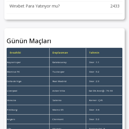
Winxbet Para Yatırıyor mu?
2433
Günün Maçları
Evsahibi
Deplasman
Tahmin
Kayserispor
Galatasaray
Skor : 1:1
Manisa FK
Tuzlaspor
Skor : 5:2
Celta de Vigo
Real Madrid
Skor : 2:3
Liverpool
Aston Villa
Gol Dk Aralığı : 76-90
Venezia
Salerno
Korner : Çift
Freiburg
Mainz 05
Skor : 3:4
Angers
Clermont
Skor : 5:3
Ufa
Khimki
Toplam Gol : 8