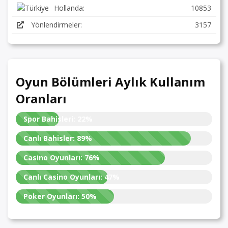
Hollanda:
10853
Yönlendirmeler:
3157
Oyun Bölümleri Aylık Kullanım
Oranları
Spor Bahisleri:
22%
Canlı Bahisler:
89%
Casino Oyunları:
76%
Canlı Casino Oyunları:
47%
Poker Oyunları:
50%