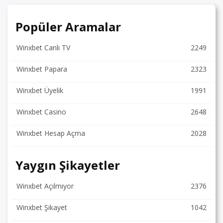
Popüler Aramalar
Winxbet Canlı TV
2249
Winxbet Papara
2323
Winxbet Üyelik
1991
Winxbet Casino
2648
Winxbet Hesap Açma
2028
Yaygın Şikayetler
Winxbet Açılmıyor
2376
Winxbet Şikayet
1042