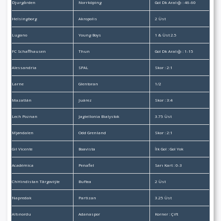
Djurgården
Norrköping
Gol Dk Aralığı : 46-60
Helsingborg
Akropolis
2 Üst
Lugano
Young Boys
1 & Üst 2.5
FC Schaffhausen
Thun
Gol Dk Aralığı : 1-15
Alessandria
SPAL
Skor : 2:1
Larne
Glentoran
1/2
Mazatlán
Juárez
Skor : 3:4
Lech Poznan
Jagiellonia Bialystok
3.75 Üst
Mjøndalen
Odd Grenland
Skor : 2:1
Gil Vicente
Boavista
İlk Gol : Gol Yok
Académica
Penafiel
Sarı Kart : 0-3
ChHindistan Târgovişte
Buftea
2 Üst
Napredak
Partizan
3.25 Üst
Altınordu
Adanaspor
Korner : Çift