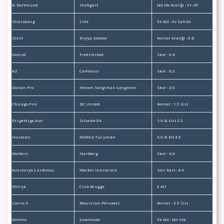
B. Dortmund
Stuttgart
Gol Dk Aralığı : 31-45
Strasbourg
Lille
İlk Gol : Ev Sahibi
Zenit
Krylya Sovetov
Korner Aralığı : 0-8
Grorud
Fredrikstad
Skor : 0:4
AZ
Cambuur
Skor : 0:2
Dalian Pro
Henan Songshan Longmen
Skor : 2:0
Chicago Fire
DC United
Korner : 1.5 Üst
Erzgebirge Aue
Schalke 04
1/X & Üst 2.5
Huracán
Atlético Tucumán
X/2 & Alt 4.5
Wattens
Hartberg
Skor : 4:3
Avusturya Lustenau
Wacker Innsbruck
Sarı Kart : 4-6
Wilrijk
Club Brugge
2 Alt
Lierse K
Mouscron-Péruwelz
Korner : 3.5 Üst
Grêmio
Juventude
İlk Gol : Gol Yok