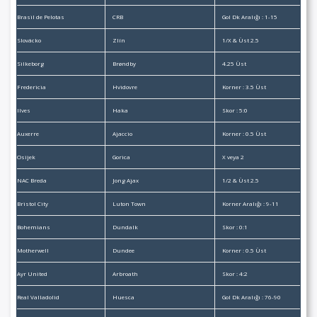
Brasil de Pelotas
CRB
Gol Dk Aralığı : 1-15
Slovácko
Zlín
1/X & Üst 2.5
Silkeborg
Brøndby
4.25 Üst
Fredericia
Hvidovre
Korner : 3.5 Üst
Ilves
Haka
Skor : 5:0
Auxerre
Ajaccio
Korner : 0.5 Üst
Osijek
Gorica
X veya 2
NAC Breda
Jong Ajax
1/2 & Üst 2.5
Bristol City
Luton Town
Korner Aralığı : 9-11
Bohemians
Dundalk
Skor : 0:1
Motherwell
Dundee
Korner : 0.5 Üst
Ayr United
Arbroath
Skor : 4:2
Real Valladolid
Huesca
Gol Dk Aralığı : 76-90