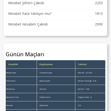
Winxbet Şifrem Çalındı
2293
Winxbet Para Yatırıyor mu?
1815
Winxbet Hesabım Çalındı
2990
Günün Maçları
Evsahibi
Deplasman
Tahmin
Konyaspor
Trabzonspor
Korner : 4.5 Alt
Altınordu
Adanaspor
Korner Aralığı : 0-8
Mallorca
Sevilla
Korner : Tek
Norwich City
Tottenham
Toplam Gol : 4
Verona
Atalanta
X/X