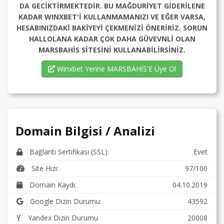
DA GECİKTİRMEKTEDİR. BU MAĞDURİYET GİDERİLENE
KADAR WINXBET'İ KULLANMAMANIZI VE EĞER VARSA,
HESABINIZDAKİ BAKİYEYİ ÇEKMENİZİ ÖNERİRİZ. SORUN
HALLOLANA KADAR ÇOK DAHA GÜVEVNLİ OLAN
MARSBAHİS SİTESİNİ KULLANABİLİRSİNİZ.
Winxbet Yerine MARSBAHİS'E Üye Ol
Domain Bilgisi / Analizi
Bağlantı Sertifikası (SSL):
Evet
Site Hızı:
97/100
Domain Kaydı:
04.10.2019
Google Dizin Durumu:
43592
Yandex Dizin Durumu
20008