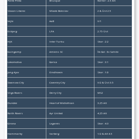
Ponte Preta
Brusque
Korner : 2.5 Alt
Slovan Liberec
Mladá Boleslav
2 & Üst 2.5
Vejle
AaB
X/1
Esbjerg
LFA
2.75 Üst
HJK
Inter Turku
Skor : 2:2
Guingamp
Amiens SC
İlk Gol : Ev Sahibi
Lokomotiva
Gorica
Skor : 3:1
Jong Ajax
Eindhoven
Skor : 1:0
Swansea City
Coventry City
X/2 & Üst 3.5
Sligo Rovers
Derry City
MS2
Dundee
Heart of Midlothian
3.25 Alt
Raith Rovers
Ayr United
4.25 Alt
Girona
Leganés
Skor : 4:3
Hammarby
Varberg
1/2 & Alt 4.5