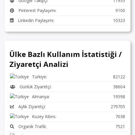
Google Takipçi:
11953
Pinterest Paylaşımı:
9100
Linkedin Paylaşımı:
10323
Ülke Bazlı Kullanım İstatistiği /
Ziyaretçi Analizi
Türkiye:
82122
Günlük Ziyaretçi:
38604
Almanya:
19598
Aylık Ziyaretçi:
279705
Kuzey Kıbrıs:
7038
Organik Trafik:
7521