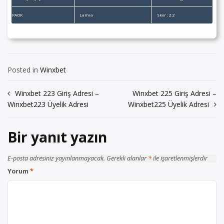
PAOK
Lamia
Skor : 2:2
Posted in
Winxbet
Yazı
Winxbet 223 Giriş Adresi –
Winxbet 225 Giriş Adresi –
Winxbet223 Üyelik Adresi
Winxbet225 Üyelik Adresi
gezinmesi
Bir yanıt yazın
E-posta adresiniz yayınlanmayacak.
Gerekli alanlar
*
ile işaretlenmişlerdir
Yorum
*