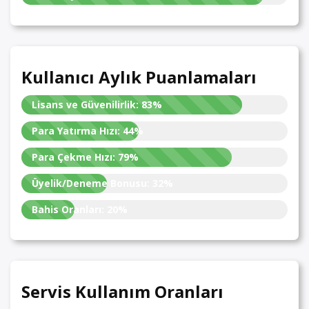
Kullanıcı Aylık Puanlamaları
Lisans ve Güvenilirlik:
83%
Para Yatırma Hızı:
44%
Para Çekme Hızı:
79%
Üyelik/Deneme Bonusu:
32%
Bahis Oranları:
20%
Servis Kullanım Oranları