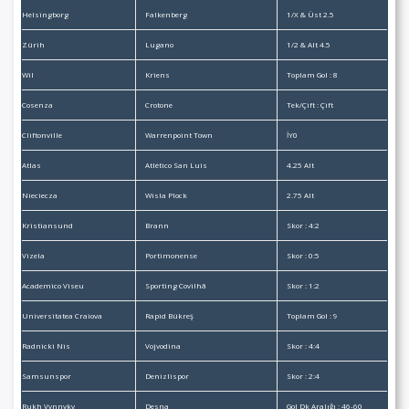
Helsingborg
Falkenberg
1/X & Üst 2.5
Zürih
Lugano
1/2 & Alt 4.5
Wil
Kriens
Toplam Gol : 8
Cosenza
Crotone
Tek/Çift : Çift
Cliftonville
Warrenpoint Town
İY0
Atlas
Atlético San Luis
4.25 Alt
Nieciecza
Wisla Plock
2.75 Alt
Kristiansund
Brann
Skor : 4:2
Vizela
Portimonense
Skor : 0:5
Academico Viseu
Sporting Covilhã
Skor : 1:2
Universitatea Craiova
Rapid Bükreş
Toplam Gol : 9
Radnicki Nis
Vojvodina
Skor : 4:4
Samsunspor
Denizlispor
Skor : 2:4
Rukh Vynnyky
Desna
Gol Dk Aralığı : 46-60