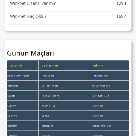
Winxbet Lisansı var mı?
1294
Winxbet Kaç Oldu?
1687
Günün Maçları
Evsahibi
Deplasman
Tahmin
Adana Demirspor
Hatayspor
Tek/Çift : Tek
Boluspor
Balıkesirspor
İlk Gol : Gol Yok
Sevilla
Rayo Vallecano
Sarı Kart : 0-3
Everton
Aston Villa
Skor : 3:5
Salerno
Genoa
Skor : 3:5
Bochum
Stuttgart
Korner : 0.5 Üst
Monaco
Lorient
Skor : 0:0