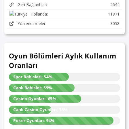
Geri Bağlantılar:
2644
Hollanda:
11871
Yönlendirmeler:
3058
Oyun Bölümleri Aylık Kullanım
Oranları
Spor Bahisleri:
54%
Canlı Bahisler:
59%
Casino Oyunları:
65%
Canlı Casino Oyunları:
38%
Poker Oyunları:
94%