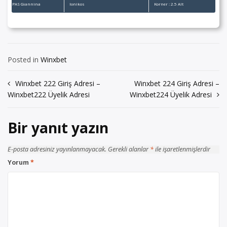
PAS Giannina
Ionikos
Korner : 2.5 Alt
Posted in
Winxbet
Yazı
Winxbet 222 Giriş Adresi –
Winxbet 224 Giriş Adresi –
Winxbet222 Üyelik Adresi
Winxbet224 Üyelik Adresi
gezinmesi
Bir yanıt yazın
E-posta adresiniz yayınlanmayacak.
Gerekli alanlar
*
ile işaretlenmişlerdir
Yorum
*