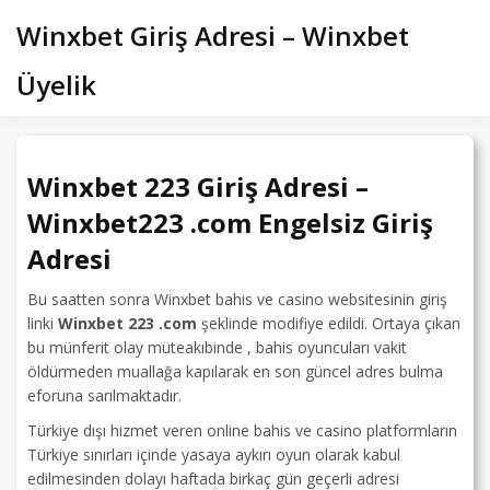
Skip
Winxbet Giriş Adresi – Winxbet
to
content
Üyelik
Winxbet 223 Giriş Adresi –
Winxbet223 .com Engelsiz Giriş
Adresi
Bu saatten sonra Winxbet bahis ve casino websitesinin giriş
linki
Winxbet 223 .com
şeklinde modifiye edildi. Ortaya çıkan
bu münferit olay müteakıbinde , bahis oyuncuları vakit
öldürmeden muallağa kapılarak en son güncel adres bulma
eforuna sarılmaktadır.
Türkiye dışı hizmet veren online bahis ve casino platformların
Türkiye sınırları içinde yasaya aykırı oyun olarak kabul
edilmesinden dolayı haftada birkaç gün geçerli adresi