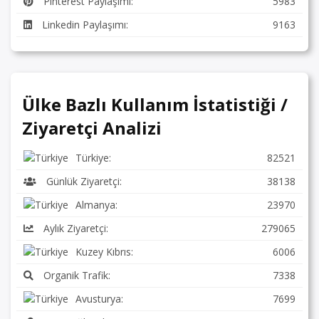
Pinterest Paylaşımı:
5983
Linkedin Paylaşımı:
9163
Ülke Bazlı Kullanım İstatistiği /
Ziyaretçi Analizi
Türkiye:
82521
Günlük Ziyaretçi:
38138
Almanya:
23970
Aylık Ziyaretçi:
279065
Kuzey Kıbrıs:
6006
Organik Trafik:
7338
Avusturya:
7699