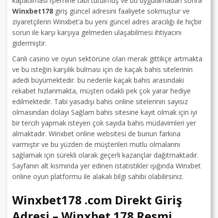
kapatılması işlemine tabi tutulmuş ve bu uygulamadan sonra
Winxbet178
giriş güncel adresini faaliyete sokmuştur ve
ziyaretçilerin Winxbet’a bu yeni güncel adres aracılığı ile hiçbir
sorun ile karşı karşıya gelmeden ulaşabilmesi ihtiyacını
gidermiştir.
Canlı casino ve oyun sektörüne olan merak gittikçe artmakta
ve bu isteğin karşılık bulması için de kaçak bahis sitelerinin
adedi büyümektedir. bu nedenle kaçak bahis arasındaki
rekabet hızlanmakta, müşteri odaklı pek çok yarar hediye
edilmektedir. Tabi yasadışı bahis online sitelerinin sayısız
olmasından dolayı Sağlam bahis sitesine kayıt olmak için iyi
bir tercih yapmak isteyen çok sayıda bahis müdavimleri yer
almaktadır. Winxbet online websitesi de bunun farkına
varmıştır ve bu yüzden de müşterileri mutlu olmalarını
sağlamak için sürekli olarak geçerli kazançlar dağıtmaktadır.
Sayfanın alt kısmında yer edinen istatistikler ışığında Winxbet
online oyun platformu ile alakalı bilgi sahibi olabilirsiniz.
Winxbet178 .com Direkt Giriş
Adresi – Winxbet 178 Resmi