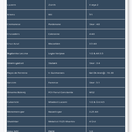
Luzern
Zürih
X veya 2
Kriens
Wil
İY1
Cremonese
Pordenone
Skor : 4:0
Crusaders
Coleraine
4 Alt
Cruz Azul
Mazatlán
3.5 Alt
Bogdanka Leczna
Legia Varşova
1/2 & Alt 3.5
Strømsgodset
Stabæk
Skor : 3:4
Paços de Ferreira
V. Guimaraes
Gol Dk Aralığı : 16-30
Varzim
Farense
Skor : 5:1
Dinamo Bükreş
FCV Farul Constanta
MS2
Cukaricki
Mladost Lucani
1/2 & Üst 4.5
Menemenspor
Kocaelispor
3.25 Alt
Shakhtar
Metalist 1925 Kharkiv
4 Üst
Volos NFC
PAOK
1/2