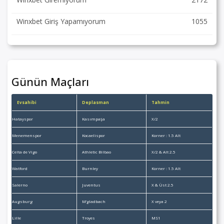
Winxbet Giriş Yapamıyorum
1055
Günün Maçları
Evsahibi
Deplasman
Tahmin
Hatayspor
Kasımpaşa
X/2
Menemenspor
Kocaelispor
Korner : 1.5 Alt
Celta de Vigo
Athletic Bilbao
X/2 & Alt 2.5
Watford
Burnley
Korner : 1.5 Alt
Salerno
Juventus
X & Üst 2.5
Augsburg
M’gladbach
X veya 2
Lille
Troyes
MS1