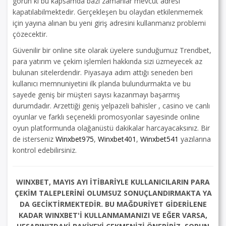
görün ki bu kapsamda bazı zamanlar mevcut adresi
kapatılabilmektedir. Gerçekleşen bu olaydan etkilenmemek
için yayına alınan bu yeni giriş adresini kullanmanız problemi
çözecektir.
Güvenilir bir online site olarak üyelere sunduğumuz Trendbet,
para yatırım ve çekim işlemleri hakkında sizi üzmeyecek az
bulunan sitelerdendir. Piyasaya adım attığı seneden beri
kullanıcı memnuniyetini ilk planda bulundurmakta ve bu
sayede geniş bir müşteri sayısı kazanmayı başarmış
durumdadır. Arzettiği geniş yelpazeli bahisler , casino ve canlı
oyunlar ve farklı seçenekli promosyonlar sayesinde online
oyun platformunda olağanüstü dakikalar harcayacaksınız. Bir
de isterseniz
Winxbet975
,
Winxbet401
,
Winxbet541
yazılarına
kontrol edebilirsiniz.
WINXBET, MAYIS AYI İTİBARİYLE KULLANICILARIN PARA
ÇEKİM TALEPLERİNİ OLUMSUZ SONUÇLANDIRMAKTA YA
DA GECİKTİRMEKTEDİR. BU MAĞDURİYET GİDERİLENE
KADAR WINXBET'İ KULLANMAMANIZI VE EĞER VARSA,