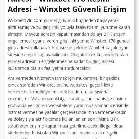
Adresi – Winxbet Güvenli Erişim
Winxbet178 .com
güncel giriş linki bugünden başlayarak
aktifleşmiş ve bu giriş linki yoluyla faaliyetlerini yürütme kararı
almıştır. Mevcut adresin kapatılmasından dolayı BTK erişim
engellemesi uyarısı veren giriş linki yerine Winxbet 178 güncel
giriş adresi kullanarak hatasız bir şekilde Winxbet kaçak oyun
sitesine erişim sağlayabilirsiniz. Oluşabilecek kullanımda olan
güncel adresinin engellenmesine kadar bu giriş adresi
kullanımda olarak faaliyetini sürdürecektir.
Ara vermeden hizmet vermek için mükemmel bir şekilde
emek sarfeden Winxbet online websitesi geçerli linke
hemencecik modifiye edilerek bu durum karşısında
çözmüştür. Vatanımızdaki ilgili kuruluş, canlı bahis ve casino
grubunda yer gören websitelerin yurdumuz sınırları içerisinde
hizmet vermesine yasalar çerçevesinde izin vermemektedir
ve dolayısıyla aktif biçimde kullanılan en son linkine BTK
tarafından erişime kapatılması getirilmektedir. İllegal iddaa
sitelerinden birisi olan Winxbet canlı bahis sitesi de gelin