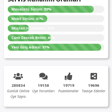
Masaüstü Sürüm:
89%
Mobil Sürüm:
41%
Müşteri Hizmetleri:
22%
Canlı Destek Birimi:
45%
Yeni Giriş Adresi:
97%
280834
19158
19719
19696
Günlük Online
Üye Yorumları
Puanlamalar
Tavsiye Edenler
Üye Sayısı