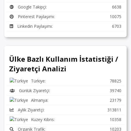
Google Takipçi:
6638
Pinterest Paylaşımı:
10075
Linkedin Paylaşımı:
6703
Ülke Bazlı Kullanım İstatistiği /
Ziyaretçi Analizi
Türkiye:
78825
Günlük Ziyaretçi:
39740
Almanya:
23179
Aylık Ziyaretçi:
313811
Kuzey Kıbrıs:
10358
Organik Trafik:
10203