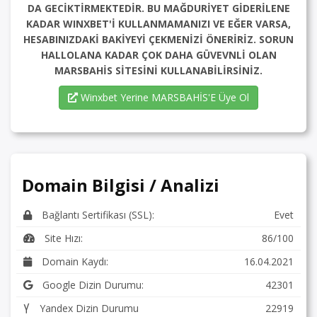
DA GECİKTİRMEKTEDİR. BU MAĞDURİYET GİDERİLENE
KADAR WINXBET'İ KULLANMAMANIZI VE EĞER VARSA,
HESABINIZDAKİ BAKİYEYİ ÇEKMENİZİ ÖNERİRİZ. SORUN
HALLOLANA KADAR ÇOK DAHA GÜVEVNLİ OLAN
MARSBAHİS SİTESİNİ KULLANABİLİRSİNİZ.
Winxbet Yerine MARSBAHİS'E Üye Ol
Domain Bilgisi / Analizi
Bağlantı Sertifikası (SSL):
Evet
Site Hızı:
86/100
Domain Kaydı:
16.04.2021
Google Dizin Durumu:
42301
Yandex Dizin Durumu
22919