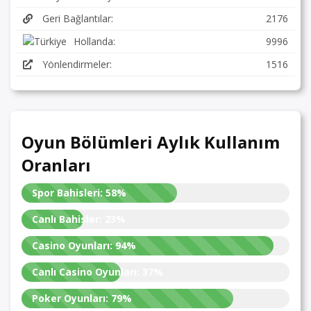
Geri Bağlantılar:
2176
Hollanda:
9996
Yönlendirmeler:
1516
Oyun Bölümleri Aylık Kullanım
Oranları
Spor Bahisleri:
58%
Canlı Bahisler:
23%
Casino Oyunları:
94%
Canlı Casino Oyunları:
37%
Poker Oyunları:
79%