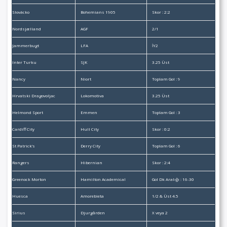
Slovácko
Bohemians 1905
Skor : 2:2
Nordsjælland
AGF
2/1
Jammerbugt
LFA
İY2
Inter Turku
SJK
3.25 Üst
Nancy
Niort
Toplam Gol : 9
Hrvatski Dragovoljac
Lokomotiva
3.25 Üst
Helmond Sport
Emmen
Toplam Gol : 3
Cardiff City
Hull City
Skor : 0:2
St Patrick’s
Derry City
Toplam Gol : 6
Rangers
Hibernian
Skor : 2:4
Greenock Morton
Hamilton Academical
Gol Dk Aralığı : 16-30
Huesca
Amorebieta
1/2 & Üst 4.5
Sirius
Djurgården
X veya 2