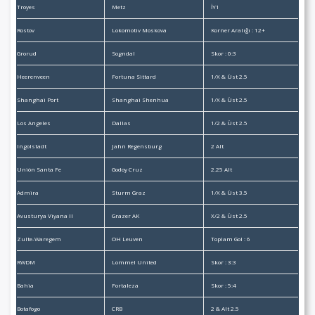
Troyes
Metz
İY1
Rostov
Lokomotiv Moskova
Korner Aralığı : 12+
Grorud
Sogndal
Skor : 0:3
Heerenveen
Fortuna Sittard
1/X & Üst 2.5
Shanghai Port
Shanghai Shenhua
1/X & Üst 2.5
Los Angeles
Dallas
1/2 & Üst 2.5
Ingolstadt
Jahn Regensburg
2 Alt
Unión Santa Fe
Godoy Cruz
2.25 Alt
Admira
Sturm Graz
1/X & Üst 3.5
Avusturya Viyana II
Grazer AK
X/2 & Üst 2.5
Zulte-Waregem
OH Leuven
Toplam Gol : 6
RWDM
Lommel United
Skor : 3:3
Bahia
Fortaleza
Skor : 5:4
Botafogo
CRB
2 & Alt 2.5