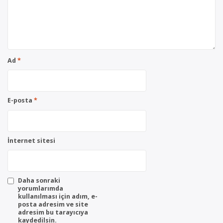
Ad
*
E-posta
*
İnternet sitesi
Daha sonraki
yorumlarımda
kullanılması için adım, e-
posta adresim ve site
adresim bu tarayıcıya
kaydedilsin.