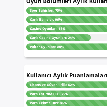
Oyun Bölümleri Aylık Kulla
Spor Bahisleri:
75%
Canlı Bahisler:
96%
Casino Oyunları:
68%
Canlı Casino Oyunları:
24%
Poker Oyunları:
80%
Kullanıcı Aylık Puanlamalar
Lisans ve Güvenilirlik:
62%
Para Yatırma Hızı:
79%
Para Çekme Hızı:
86%