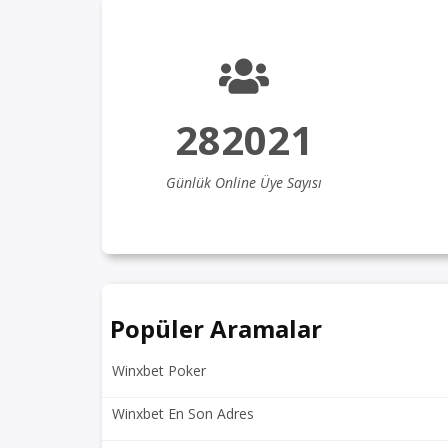
282021
Günlük Online Üye Sayısı
Popüler Aramalar
Winxbet Poker
Winxbet En Son Adres