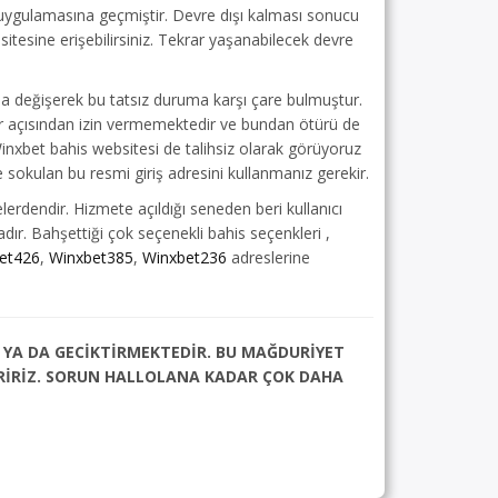
e uygulamasına geçmiştir. Devre dışı kalması sonucu
itesine erişebilirsiniz. Tekrar yaşanabilecek devre
a değişerek bu tatsız duruma karşı çare bulmuştur.
nlar açısından izin vermemektedir ve bundan ötürü de
Winxbet bahis websitesi de talihsiz olarak görüyoruz
 sokulan bu resmi giriş adresini kullanmanız gerekir.
rdendir. Hizmete açıldığı seneden beri kullanıcı
r. Bahşettiği çok seçenekli bahis seçenkleri ,
et426
,
Winxbet385
,
Winxbet236
adreslerine
 YA DA GECİKTİRMEKTEDİR. BU MAĞDURİYET
ERİRİZ. SORUN HALLOLANA KADAR ÇOK DAHA