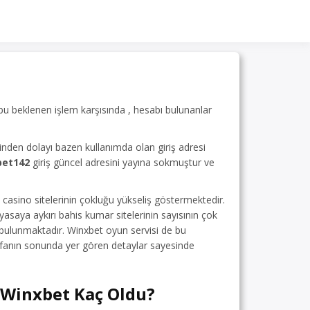
bu beklenen işlem karşısında , hesabı bulunanlar
sinden dolayı bazen kullanımda olan giriş adresi
bet142
giriş güncel adresini yayına sokmuştur ve
casino sitelerinin çokluğu yükseliş göstermektedir.
saya aykırı bahis kumar sitelerinin sayısının çok
 bulunmaktadır. Winxbet oyun servisi de bu
yfanın sonunda yer gören detaylar sayesinde
– Winxbet Kaç Oldu?