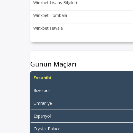
Winxbet Lisans Bilgileri
Winxbet Tombala
Winxbet Havale
Günün Maçları
Evsahibi
Rizespor
Ümraniye
Espanyol
Crystal Palace