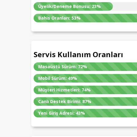
Üyelik/Deneme Bonusu:
23%
Bahis Oranları:
53%
Servis Kullanım Oranları
Masaüstü Sürüm:
72%
Mobil Sürüm:
49%
Müşteri Hizmetleri:
74%
Canlı Destek Birimi:
87%
Yeni Giriş Adresi:
43%