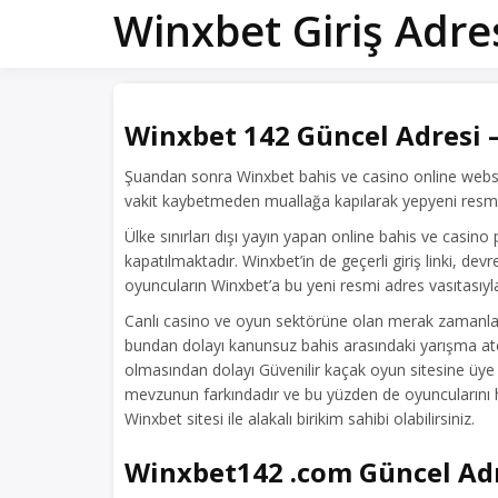
Skip
Winxbet Giriş Adre
to
content
Winxbet 142 Güncel Adresi –
Şuandan sonra Winxbet bahis ve casino online websit
vakit kaybetmeden muallağa kapılarak yepyeni resmi 
Ülke sınırları dışı yayın yapan online bahis ve casin
kapatılmaktadır. Winxbet’in de geçerli giriş linki, d
oyuncuların Winxbet’a bu yeni resmi adres vasıtasıyl
Canlı casino ve oyun sektörüne olan merak zamanla ar
bundan dolayı kanunsuz bahis arasındaki yarışma ate
olmasından dolayı Güvenilir kaçak oyun sitesine üye
mevzunun farkındadır ve bu yüzden de oyuncularını 
Winxbet sitesi ile alakalı birikim sahibi olabilirsiniz.
Winxbet142 .com Güncel Adre