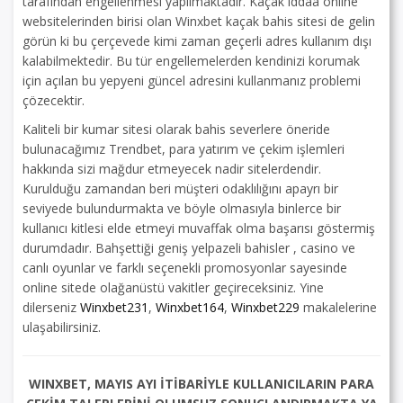
tarafından engellenmesi yapılmaktadır. Kaçak iddaa online
websitelerinden birisi olan Winxbet kaçak bahis sitesi de gelin
görün ki bu çerçevede kimi zaman geçerli adres kullanım dışı
kalabilmektedir. Bu tür engellemelerden kendinizi korumak
için açılan bu yepyeni güncel adresini kullanmanız problemi
çözecektir.
Kaliteli bir kumar sitesi olarak bahis severlere öneride
bulunacağımız Trendbet, para yatırım ve çekim işlemleri
hakkında sizi mağdur etmeyecek nadir sitelerdendir.
Kurulduğu zamandan beri müşteri odaklılığını apayrı bir
seviyede bulundurmakta ve böyle olmasıyla binlerce bir
kullanıcı kitlesi elde etmeyi muvaffak olma başarısı göstermiş
durumdadır. Bahşettiği geniş yelpazeli bahisler , casino ve
canlı oyunlar ve farklı seçenekli promosyonlar sayesinde
online sitede olağanüstü vakitler geçireceksiniz. Yine
dilerseniz
Winxbet231
,
Winxbet164
,
Winxbet229
makalelerine
ulaşabilirsiniz.
WINXBET, MAYIS AYI İTİBARİYLE KULLANICILARIN PARA