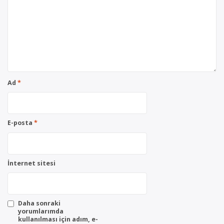
Ad
*
E-posta
*
İnternet sitesi
Daha sonraki
yorumlarımda
kullanılması için adım, e-