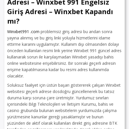
Adresi – Winxbet 991 Engelsiz
Giriş Adresi – Winxbet Kapandı
mı?
Winxbet991 .com
problemsiz giriş adresi bu andan sonra
yayına alınmış ve bu giriş linki yoluyla hizmetlerini idame
ettirme kararını uygulamıştır. Kullanım dışı olmasınden dolayı
önceden kullanılan resmi link yerine Winxbet 991 güncel adres
kullanarak sorun ile karşılaşmadan Winxbet yasadışı bahis
online websitesine erişebilirsiniz. Bir sonraki geçerli adresin
erişime kapatılmasına kadar bu resmi adres kullanımda
olacaktır.
Soluksuz faaliyet için üstün başarı göstererek çalışan Winxbet
websitesi geçerli adrese dosdoğru güncellenerek bu tatsız
duruma karşı soruna çare üretmiştir. Yurdumuz sınırları
içerisindeki Bilgi Teknolojileri ve İletişim Kurumu, bahis ve
casino grubunda bulunan websitelerin yurdumuzda çalışma
yürütmesine kanunlar gereği yasaklamıştır ve bunun
yüzünden de aktif olarak kullanılan direkt giriş adresine BTK