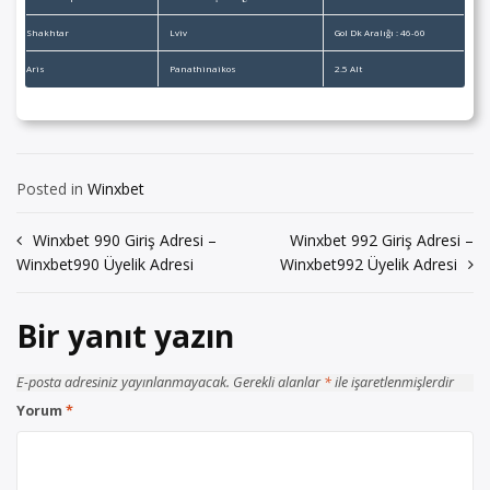
Shakhtar
Lviv
Gol Dk Aralığı : 46-60
Aris
Panathinaikos
2.5 Alt
Posted in
Winxbet
Yazı
Winxbet 990 Giriş Adresi –
Winxbet 992 Giriş Adresi –
Winxbet990 Üyelik Adresi
Winxbet992 Üyelik Adresi
gezinmesi
Bir yanıt yazın
E-posta adresiniz yayınlanmayacak.
Gerekli alanlar
*
ile işaretlenmişlerdir
Yorum
*