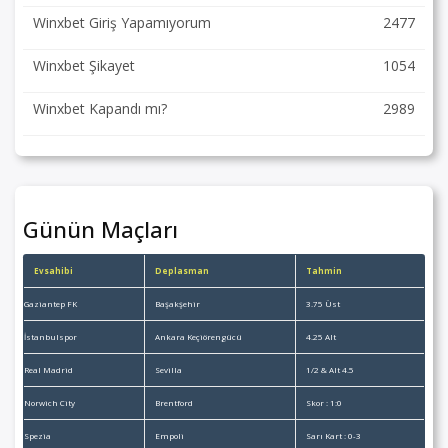
Winxbet Giriş Yapamıyorum
2477
Winxbet Şikayet
1054
Winxbet Kapandı mı?
2989
Günün Maçları
Evsahibi
Deplasman
Tahmin
Gaziantep FK
Başakşehir
3.75 Üst
İstanbulspor
Ankara Keçiörengücü
4.25 Alt
Real Madrid
Sevilla
1/2 & Alt 4.5
Norwich City
Brentford
Skor : 1:0
Spezia
Empoli
Sarı Kart : 0-3