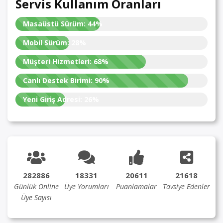
Servis Kullanım Oranları
Masaüstü Sürüm:
44%
Mobil Sürüm:
28%
Müşteri Hizmetleri:
68%
Canlı Destek Birimi:
90%
Yeni Giriş Adresi:
26%
282886
18331
20611
21618
Günlük Online
Üye Yorumları
Puanlamalar
Tavsiye Edenler
Üye Sayısı