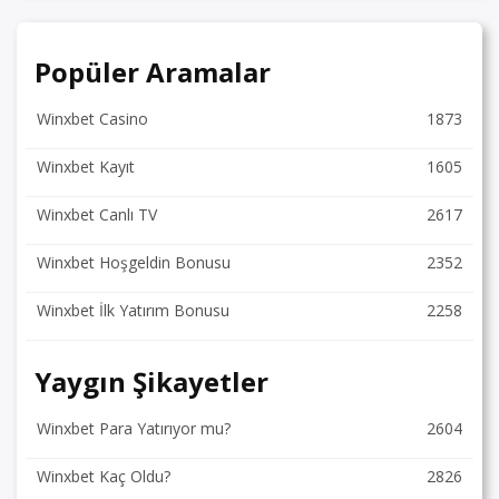
Popüler Aramalar
Winxbet Casino
1873
Winxbet Kayıt
1605
Winxbet Canlı TV
2617
Winxbet Hoşgeldin Bonusu
2352
Winxbet İlk Yatırım Bonusu
2258
Yaygın Şikayetler
Winxbet Para Yatırıyor mu?
2604
Winxbet Kaç Oldu?
2826