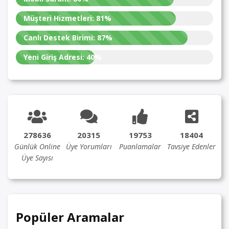
Müşteri Hizmetleri:
81%
Canlı Destek Birimi:
87%
Yeni Giriş Adresi:
40%
278636
20315
19753
18404
Günlük Online
Üye Yorumları
Puanlamalar
Tavsiye Edenler
Üye Sayısı
Popüler Aramalar