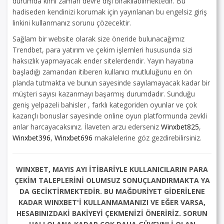
durumda kimi zaman devre dışı bırakılabilmektedir. Bu
hadiseden kendinizi korumak için yayınlanan bu engelsiz giriş
linkini kullanmanız sorunu çözecektir.
Sağlam bir website olarak size öneride bulunacağımız
Trendbet, para yatırım ve çekim işlemleri hususunda sizi
haksızlık yapmayacak ender sitelerdendir. Yayın hayatına
başladığı zamandan itiberen kullanıcı mutluluğunu en ön
planda tutmakta ve bunun sayesinde sayılamayacak kadar bir
müşteri sayısı kazanmayı başarmış durumdadır. Sunduğu
geniş yelpazeli bahisler , farklı kategoriden oyunlar ve çok
kazançlı bonuslar sayesinde online oyun platformunda zevkli
anlar harcayacaksınız. İlaveten arzu ederseniz
Winxbet825
,
Winxbet396
,
Winxbet696
makalelerine göz gezdirebilirsiniz.
WINXBET, MAYIS AYI İTİBARİYLE KULLANICILARIN PARA
ÇEKİM TALEPLERİNİ OLUMSUZ SONUÇLANDIRMAKTA YA
DA GECİKTİRMEKTEDİR. BU MAĞDURİYET GİDERİLENE
KADAR WINXBET'İ KULLANMAMANIZI VE EĞER VARSA,
HESABINIZDAKİ BAKİYEYİ ÇEKMENİZİ ÖNERİRİZ. SORUN