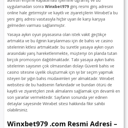
adresin erişime kapatılması işlemine uğramış ve bu
uygulamadan sonra
Winxbet979
giriş resmi giriş adresini
online hale getirmiştir ve kayıtlı ve ziyaretçilerin Winxbet’a bu
yeni giriş adresi vasıtasıyla hiçbir uyarı ile karşı karşıya
gelmeden varması sağlanmıştır.
Yasaya aykırı oyun piyasasına olan istek vakit geçtikçe
artmakta ve bu ilginin karşılanması için de bahis ve casino
sitelerinin kitlesi artmaktadır. bu suretle yasaya aykırı oyun
arasındaki yarış hareketlenmekte, müşteriyi ön planda tutan
birçok promosyon dağıtılmaktadır. Tabi yasaya aykırı bahis
sitelerinin sayısının çok olmasından dolayı Güvenli bahis ve
casino sitesine üyelik oluşturmak için iyi bir seçim yapmak
isteyen bir yığın bahis müdavimleri yer almaktadır. Winxbet
websitesi de bu hadisenin farkındadır ve bundan ötürü de
kayıtlı ve ziyaretçileri zevk almalarını sağlamak için devamlı en
son yararlar vermektedir. Sayfanın sonunda yer edinen
detaylar sayesinde Winxbet sitesi hakkında fikir sahibi
olabilirsiniz.
Winxbet979 .com Resmi Adresi –