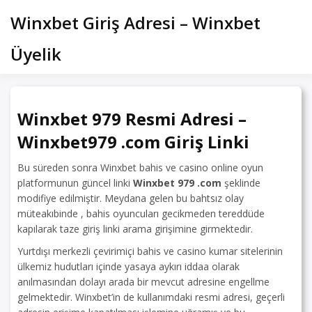
Skip
Winxbet Giriş Adresi – Winxbet
to
content
Üyelik
Winxbet 979 Resmi Adresi –
Winxbet979 .com Giriş Linki
Bu süreden sonra Winxbet bahis ve casino online oyun
platformunun güncel linki
Winxbet 979 .com
şeklinde
modifiye edilmiştir. Meydana gelen bu bahtsız olay
müteakıbinde , bahis oyuncuları gecikmeden tereddüde
kapılarak taze giriş linki arama girişimine girmektedir.
Yurtdışı merkezli çevirimiçi bahis ve casino kumar sitelerinin
ülkemiz hudutları içinde yasaya aykırı iddaa olarak
anılmasından dolayı arada bir mevcut adresine engellme
gelmektedir. Winxbet’in de kullanımdaki resmi adresi, geçerli