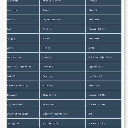
São Paulo
Atlético Mineiro
1 veya X
Londrina
Remo
Skor : 3:1
Teplice
Sigma Olomouc
Skor : 0:0
AaB
Randers
Korner : 2.5 Alt
Lyngby
Hobro
Skor : 0:0
Lahti
Honka
3 Alt
Valenciennes
Toulouse
Gol Dk Aralığı : 76-90
Hrvatski Dragovoljac
Istra 1961
Toplam Gol : 1
Roda JC
Excelsior
1/X & Alt 4.5
Birmingham City
Hull City
Skor : 3:4
Dundalk
Sligo Rovers
Korner : 4.5 Üst
St. Johnstone
Motherwell
Korner : 4.5 Üst
Queen of the South
Dunfermline Athletic
2/1
Cartagena
Real Sociedad II
Korner : 2.5 Alt