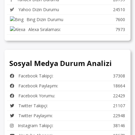
Yahoo Dizin Durumu
24510
Bing Dizin Durumu
7600
Alexa Sıralaması:
7973
Sosyal Medya Durum Analizi
Facebook Takipçi:
37308
Facebook Paylaşımı:
18664
Facebook Yorumu:
22429
Twitter Takipçi:
21107
Twitter Paylaşımı:
22948
Instagram Takipçi:
38146