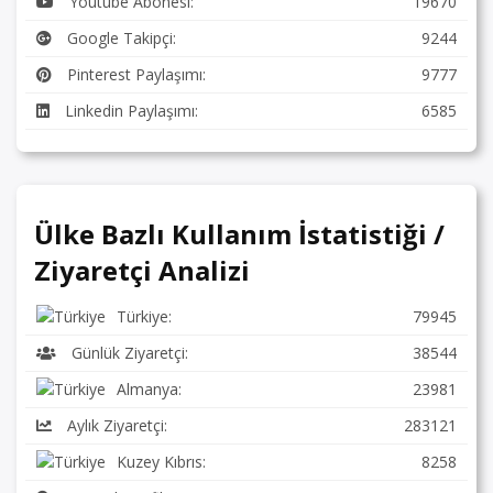
Youtube Abonesi:
19670
Google Takipçi:
9244
Pinterest Paylaşımı:
9777
Linkedin Paylaşımı:
6585
Ülke Bazlı Kullanım İstatistiği /
Ziyaretçi Analizi
Türkiye:
79945
Günlük Ziyaretçi:
38544
Almanya:
23981
Aylık Ziyaretçi:
283121
Kuzey Kıbrıs:
8258