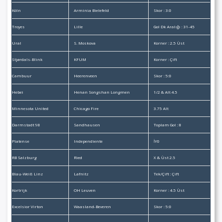
Köln
Arminia Bielefeld
Skor : 3:0
Troyes
Lille
Gol Dk Aralığı : 31-45
Ural
S. Moskova
Korner : 2.5 Üst
Stjørdals-Blink
KFUM
Korner : Çift
Cambuur
Heerenveen
Skor : 5:0
Hebei
Henan Songshan Longmen
1/2 & Alt 4.5
Minnesota United
Chicago Fire
3.75 Alt
Darmstadt 98
Sandhausen
Toplam Gol : 8
Platense
Independiente
İY0
RB Salzburg
Ried
X & Üst 2.5
Blau-Weiß Linz
Lafnitz
Tek/Çift : Çift
Kortrijk
OH Leuven
Korner : 4.5 Üst
Excelsior Virton
Waasland-Beveren
Skor : 5:0