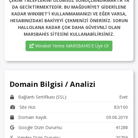
ÇEKİM TALEPLERİNİ OLUMSUZ SONUÇLANDIRMAKTA YA
DA GECİKTİRMEKTEDİR. BU MAĞDURİYET GİDERİLENE
KADAR WINXBET'İ KULLANMAMANIZI VE EĞER VARSA,
HESABINIZDAKİ BAKİYEYİ ÇEKMENİZİ ÖNERİRİZ. SORUN
HALLOLANA KADAR ÇOK DAHA GÜVEVNLİ OLAN
MARSBAHİS SİTESİNİ KULLANABİLİRSİNİZ.
Winxbet Yerine MARSBAHİS'E Üye Ol
Domain Bilgisi / Analizi
Bağlantı Sertifikası (SSL):
Evet
Site Hızı:
83/100
Domain Kaydı:
09.06.2019
Google Dizin Durumu:
41288
Yandex Dizin Durumu
20759