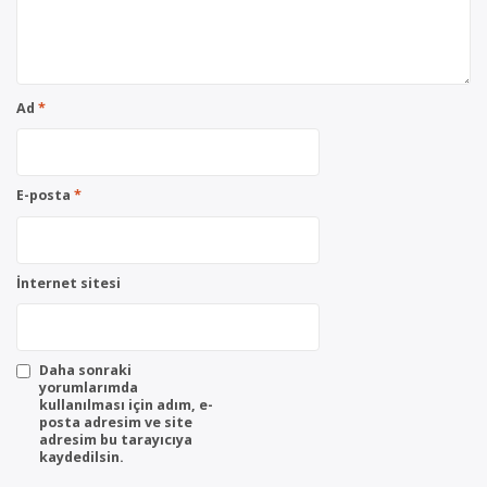
Ad
*
E-posta
*
İnternet sitesi
Daha sonraki
yorumlarımda
kullanılması için adım, e-
posta adresim ve site
adresim bu tarayıcıya
kaydedilsin.