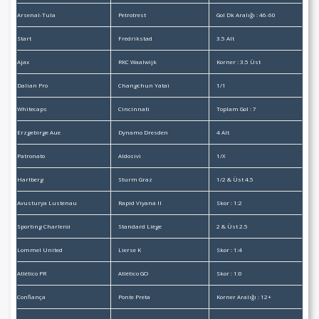
Arsenal-Tula
Petrotrest
Gol Dk Aralığı : 46-60
Start
Fredrikstad
3.5 Alt
Ajax
RKC Waalwijk
Korner : 3.5 Üst
Dalian Pro
Changchun Yatai
1/1
Whitecaps
Cincinnati
Toplam Gol : 7
Erzgebirge Aue
Dynamo Dresden
4 Alt
Patronato
Aldosivi
1/X
Hartberg
Sturm Graz
1/2 & Üst 4.5
Avusturya Lustenau
Rapid Viyana II
Skor : 1:2
Sporting Charleroi
Standard Liège
2 & Üst 2.5
Lommel United
Lierse K
Skor : 1:4
Atlético PR
Atlético GO
Skor : 1:0
Confiança
Ponte Preta
Korner Aralığı : 12+