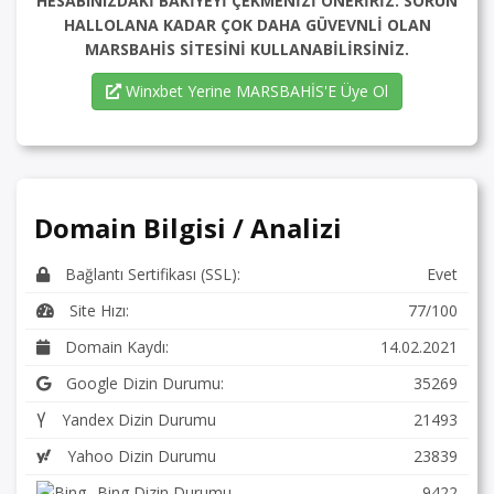
HESABINIZDAKİ BAKİYEYİ ÇEKMENİZİ ÖNERİRİZ. SORUN
HALLOLANA KADAR ÇOK DAHA GÜVEVNLİ OLAN
MARSBAHİS SİTESİNİ KULLANABİLİRSİNİZ.
Winxbet Yerine MARSBAHİS'E Üye Ol
Domain Bilgisi / Analizi
Bağlantı Sertifikası (SSL):
Evet
Site Hızı:
77/100
Domain Kaydı:
14.02.2021
Google Dizin Durumu:
35269
Yandex Dizin Durumu
21493
Yahoo Dizin Durumu
23839
Bing Dizin Durumu
9422