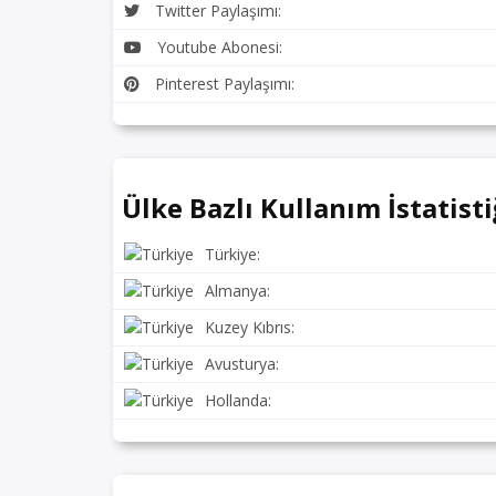
Twitter Paylaşımı:
Youtube Abonesi:
Pinterest Paylaşımı:
Ülke Bazlı Kullanım İstatisti
Türkiye:
Almanya:
Kuzey Kıbrıs:
Avusturya:
Hollanda: