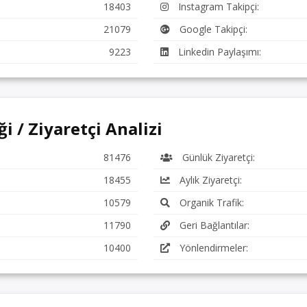
18403
Instagram Takipçi:
21079
Google Takipçi:
9223
Linkedin Paylaşımı:
ği / Ziyaretçi Analizi
81476
Günlük Ziyaretçi:
18455
Aylık Ziyaretçi:
10579
Organik Trafik:
11790
Geri Bağlantılar:
10400
Yönlendirmeler: