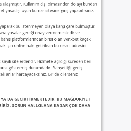
 ulaşmıştır. Kullanım dışı olmasınden dolayı bundan
 yasadışı oyun kumar sitesine giriş yapabilirsiniz.
iş yaparak bu istenmeyen olaya karşı çare bulmuştur.
masına yasalar gereği onay vermemektedir ve
ı bahis platformlarından birisi olan Winxbet kaçak
k için online hale getirilean bu resmi adresini
ılı sitelerdendir. Hizmete açıldığı süreden beri
rısı göstermiş durumdadır. Bahşettiği geniş
eli anlar harcayacaksınız. Bir de dilerseniz
 YA DA GECİKTİRMEKTEDİR. BU MAĞDURİYET
ERİRİZ. SORUN HALLOLANA KADAR ÇOK DAHA