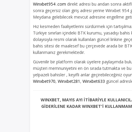
Winxbet954 .com
direkt adresi bu andan sonra aktif
sonra geçersiz olan giriş adresi yerine Winxbet 954 g
Meydana gelebilecek mevcut adresine engellme getir
Hız kesmeden faaliyetlerini sürdürmek için tartışılm
Türkiye sınırları içindeki BTK kurumu, yasadışı bah
dolayısıyla resmi olarak kullanılan güncel linkine ge
bahis sitesi de maalesef bu çerçevede arada bir BTK 
kullanmanız gerekmektedir.
Güvenilir bir platform olarak üyelere paylaşımda bu
müşteri memnuniyetini en ön sırada tutmakta ve bu 
yelpazeli bahisler , keyifli anlar geçirebileceğiniz o
Winxbet970
,
Winxbet281
,
Winxbet633
güncel adresler
WINXBET, MAYIS AYI İTİBARİYLE KULLANI
GİDERİLENE KADAR WINXBET'İ KULLANMAMA