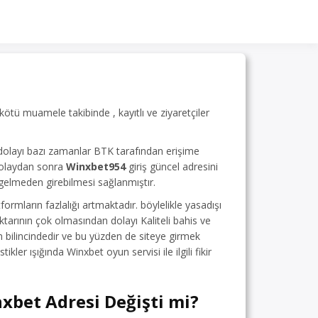
ötü muamele takibinde , kayıtlı ve ziyaretçiler
 dolayı bazı zamanlar BTK tarafından erişime
u olaydan sonra
Winxbet954
giriş güncel adresini
a gelmeden girebilmesi sağlanmıştır.
rmların fazlalığı artmaktadır. böylelikle yasadışı
ktarının çok olmasından dolayı Kaliteli bahis ve
 bilincindedir ve bu yüzden de siteye girmek
er ışığında Winxbet oyun servisi ile ilgili fikir
xbet Adresi Değişti mi?