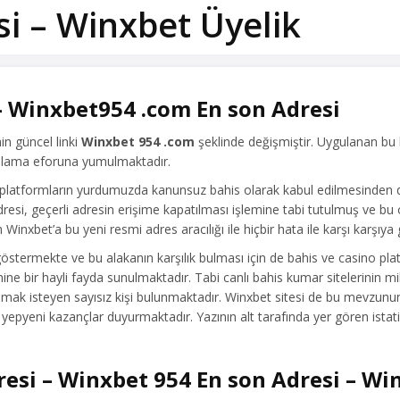
si – Winxbet Üyelik
– Winxbet954 .com En son Adresi
in güncel linki
Winxbet 954 .com
şeklinde değişmiştir. Uygulanan bu k
gulama eforuna yumulmaktadır.
no platformların yurdumuzda kanunsuz bahis olarak kabul edilmesinden
dresi, geçerli adresin erişime kapatılması işlemine tabi tutulmuş ve b
Winxbet’a bu yeni resmi adres aracılığı ile hiçbir hata ile karşı karşıy
termekte ve bu alakanın karşılık bulması için de bahis ve casino platfo
ine bir hayli fayda sunulmaktadır. Tabi canlı bahis kumar sitelerinin mi
mak isteyen sayısız kişi bulunmaktadır. Winxbet sitesi de bu mevzunun
pyeni kazançlar duyurmaktadır. Yazının alt tarafında yer gören istatistikl
si – Winxbet 954 En son Adresi – Win