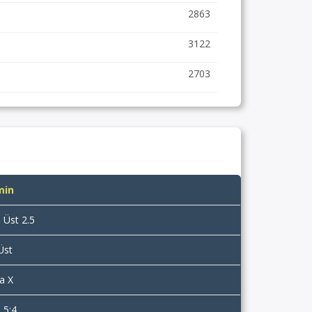
2863
3122
2703
min
 Üst 2.5
Üst
a X
: 5:4