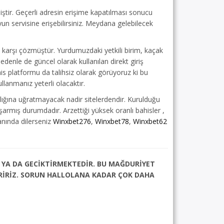
miştir. Geçerli adresin erişime kapatılması sonucu
un servisine erişebilirsiniz. Meydana gelebilecek
 karşı çözmüştür. Yurdumuzdaki yetkili birim, kaçak
denle de güncel olarak kullanılan direkt giriş
his platformu da talihsiz olarak görüyoruz ki bu
lanmanız yeterli olacaktır.
klığına uğratmayacak nadir sitelerdendir. Kurulduğu
rmış durumdadır. Arzettiği yüksek oranlı bahisler ,
anında dilerseniz
Winxbet276
,
Winxbet78
,
Winxbet62
 YA DA GECİKTİRMEKTEDİR. BU MAĞDURİYET
ERİRİZ. SORUN HALLOLANA KADAR ÇOK DAHA