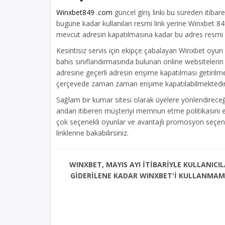
Winxbet849 .com
güncel giriş linki bu süreden itibar
bugüne kadar kullanılan resmi link yerine Winxbet 849
mevcut adresin kapatılmasına kadar bu adres resmi 
Kesintisiz servis için ekipçe çabalayan Winxbet oyun
bahis sınıflandırmasında bulunan online websitelerin
adresine geçerli adresin erişime kapatılması getirilm
çerçevede zaman zaman erişime kapatılabilmektedir. B
Sağlam bir kumar sitesi olarak üyelere yönlendireceğ
andan itiberen müşteriyi memnun etme politikasını e
çok seçenekli oyunlar ve avantajlı promosyon seçenek
linklerine bakabilirsiniz.
WINXBET, MAYIS AYI İTİBARİYLE KULLANI
GİDERİLENE KADAR WINXBET'İ KULLANMAMA