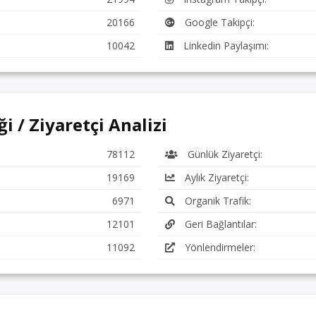
20166
Google Takipçi:
10042
Linkedin Paylaşımı:
ği / Ziyaretçi Analizi
78112
Günlük Ziyaretçi:
19169
Aylık Ziyaretçi:
6971
Organik Trafik:
12101
Geri Bağlantılar:
11092
Yönlendirmeler: