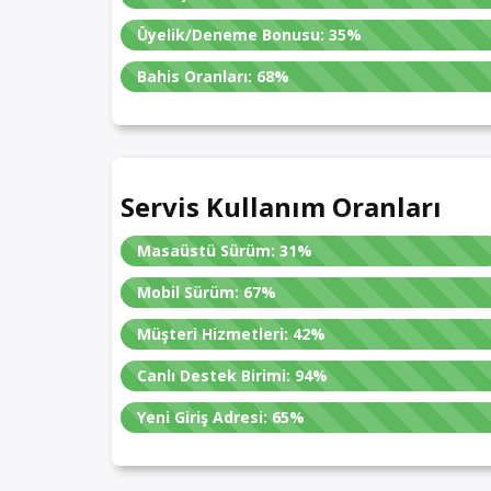
Üyelik/Deneme Bonusu:
35%
Bahis Oranları:
68%
Servis Kullanım Oranları
Masaüstü Sürüm:
31%
Mobil Sürüm:
67%
Müşteri Hizmetleri:
42%
Canlı Destek Birimi:
94%
Yeni Giriş Adresi:
65%