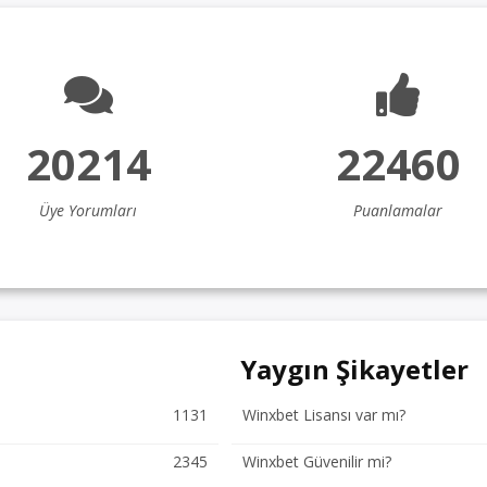
20214
22460
Üye Yorumları
Puanlamalar
Yaygın Şikayetler
1131
Winxbet Lisansı var mı?
2345
Winxbet Güvenilir mi?