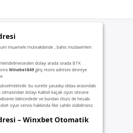
dresi
eşum muamele müteakıbinde , bahis müdavimleri
isimlendirilmesinden dolayı arada sırada BTK
sonra
Winxbet849
giriş resmi adresini devreye
r.
yükselmektedir. bu suretle yasadışı iddaa arasındaki
 olmasından dolayı Kaliteli kaçak oyun sitesine
disenin bilincindedir ve bundan ötürü de hesabı
t oyun servisi hakkında fikir sahibi olabilirsiniz.
Adresi – Winxbet Otomatik