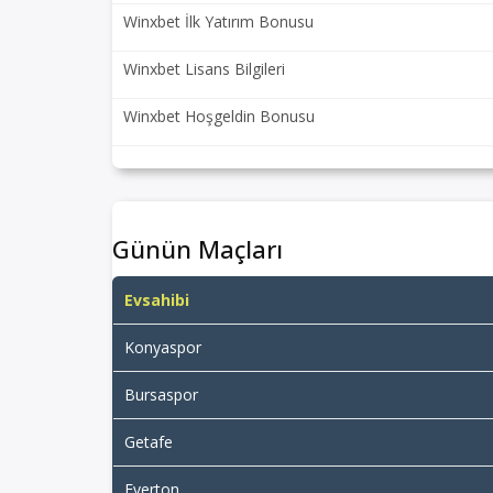
Winxbet İlk Yatırım Bonusu
Winxbet Lisans Bilgileri
Winxbet Hoşgeldin Bonusu
Günün Maçları
Evsahibi
Konyaspor
Bursaspor
Getafe
Everton