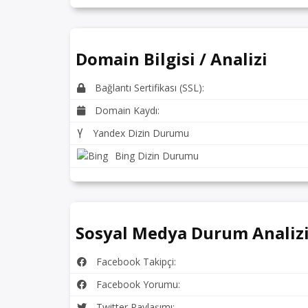
Domain Bilgisi / Analizi
Bağlantı Sertifikası (SSL):
Domain Kaydı:
Yandex Dizin Durumu
Bing Dizin Durumu
Sosyal Medya Durum Analiz
Facebook Takipçi:
Facebook Yorumu:
Twitter Paylaşımı: