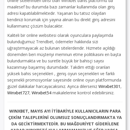
online sitelerinden birisi olan Winxbet bahis platformu da
maalesef bu durumda bazı zamanlar kullanımda olan giriş
adresi kapatılabilmektedir. Yaşanan bu tatsız olaydan
kendinizi korumak için yayına alınan bu direkt giriş adresini
kullanmanız çözüm bulacaktır.
Kaliteli bir online websitesi olarak oyunculara paylaşımda
bulunduğumuz Trendbet, ödemeler hakkında sizi
uğraştırmayacak az bulunan sitelerdendir. Hizmete açıldığı
dönemden beri müşteriyi memnun etme politikasını en başta
bulundurmakta ve bu suretle büyük bir bahisçi sayısı
kazanmayı başarmış durumdadır. Takdim ettiği oranları
yüksek bahis seçenekleri , geniş oyun seçenekleri ve farklı
seçenekli promosyonlar sayesinde online oyun platformunda
güzel dakikalar harcayacaksınız. Ayrıca dilerseniz
Winxbet301
,
Winxbet727
,
Winxbet54
makalelerine kontrol edebilirsiniz.
WINXBET, MAYIS AYI İTİBARİYLE KULLANICILARIN PARA
ÇEKİM TALEPLERİNİ OLUMSUZ SONUÇLANDIRMAKTA YA
DA GECİKTİRMEKTEDİR. BU MAĞDURİYET GİDERİLENE