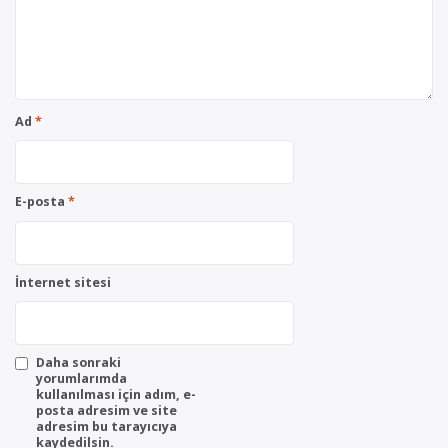
Ad
*
E-posta
*
İnternet sitesi
Daha sonraki
yorumlarımda
kullanılması için adım, e-
posta adresim ve site
adresim bu tarayıcıya
kaydedilsin.