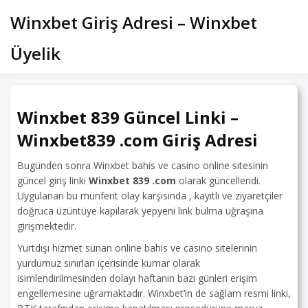
Skip
Winxbet Giriş Adresi – Winxbet
to
content
Üyelik
Winxbet 839 Güncel Linki –
Winxbet839 .com Giriş Adresi
Bugünden sonra Winxbet bahis ve casino online sitesinin
güncel giriş linki
Winxbet 839 .com
olarak güncellendi.
Uygulanan bu münferit olay karşısında , kayıtlı ve ziyaretçiler
doğruca üzüntüye kapılarak yepyeni link bulma uğraşına
girişmektedir.
Yurtdışı hizmet sunan online bahis ve casino sitelerinin
yurdumuz sınırları içerisinde kumar olarak
isimlendirilmesinden dolayı haftanın bazı günleri erişim
engellemesine uğramaktadır. Winxbet’in de sağlam resmi linki,