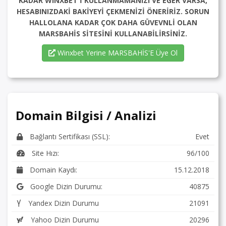
KADAR WINXBET'İ KULLANMAMANIZI VE EĞER VARSA,
HESABINIZDAKİ BAKİYEYİ ÇEKMENİZİ ÖNERİRİZ. SORUN
HALLOLANA KADAR ÇOK DAHA GÜVEVNLİ OLAN
MARSBAHİS SİTESİNİ KULLANABİLİRSİNİZ.
Winxbet Yerine MARSBAHİS'E Üye Ol
Domain Bilgisi / Analizi
Bağlantı Sertifikası (SSL):
Evet
Site Hızı:
96/100
Domain Kaydı:
15.12.2018
Google Dizin Durumu:
40875
Yandex Dizin Durumu
21091
Yahoo Dizin Durumu
20296