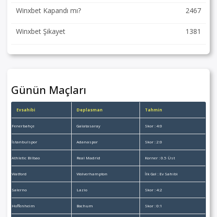
Winxbet Kapandı mı?
2467
Winxbet Şikayet
1381
Günün Maçları
Evsahibi
Deplasman
Tahmin
Fenerbahçe
Galatasaray
Skor : 4:0
İstanbulspor
Adanaspor
Skor : 2:0
Athletic Bilbao
Real Madrid
Korner : 0.5 Üst
Watford
Wolverhampton
İlk Gol : Ev Sahibi
Salerno
Lazio
Skor : 4:2
Hoffenheim
Bochum
Skor : 0:1