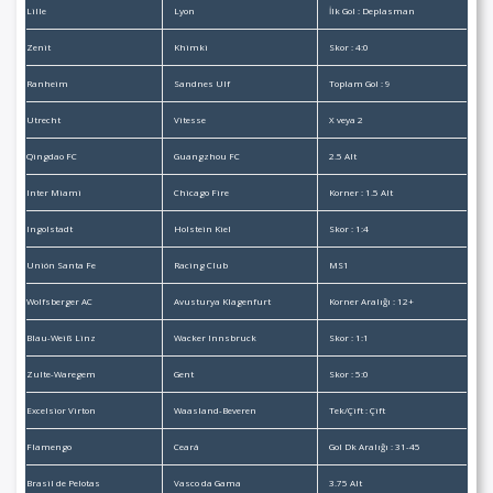
Lille
Lyon
İlk Gol : Deplasman
Zenit
Khimki
Skor : 4:0
Ranheim
Sandnes Ulf
Toplam Gol : 9
Utrecht
Vitesse
X veya 2
Qingdao FC
Guangzhou FC
2.5 Alt
Inter Miami
Chicago Fire
Korner : 1.5 Alt
Ingolstadt
Holstein Kiel
Skor : 1:4
Unión Santa Fe
Racing Club
MS1
Wolfsberger AC
Avusturya Klagenfurt
Korner Aralığı : 12+
Blau-Weiß Linz
Wacker Innsbruck
Skor : 1:1
Zulte-Waregem
Gent
Skor : 5:0
Excelsior Virton
Waasland-Beveren
Tek/Çift : Çift
Flamengo
Ceará
Gol Dk Aralığı : 31-45
Brasil de Pelotas
Vasco da Gama
3.75 Alt