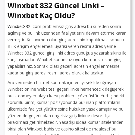
Winxbet 832 Güncel Linki –
Winxbet Kaç Oldu?
Winxbet832 .com
problemsiz giriş adresi bu süreden sonra
açılmış ve bu link üzerinden faaliyetlerini devam ettirme kararı
vermiştir. Kullanımda olan giriş adresinin kapatılması sonucu
BTK erişim engellemesi uyarısı veren resmi adres yerine
Winxbet 832 güncel giriş linki adres çubuğua yazarak sıkıntı ile
karşılaşmadan Winxbet kanunsuz oyun kumar sitesine giriş
yapabilirsiniz. Sonraki olası geçerli adresin engellenmesine
kadar bu giriş adresi resmi adres olarak kalacaktır.
Ara vermeden hizmet sunmak için en iyi şekilde uğraşan
Winxbet online websitesi geçerli linke hemencecik değişerek
bu istenmeyen olaya karşı problemi çözmüştür. Yurt içindeki
sorumlu birim, kumar pozisyonunda bulunan platformların
ülkemizde faaliyet yürütmesine hukuken yasaklamıştır ve bu
yüzden de geçerli olan engelsiz giriş linkine devre dışı
bırakılması getirilmektedir. Yasadışı iddaa kumar sitelerinden
birisi olan Winxbet bahis ve casino sitesi de maalesef bu