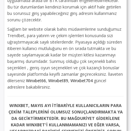
uygulamada arada bir BTK tarafından engellenebilmektedir.
Bu tür durumlardan kendinizi korumak için aktif hale getirilen
bu sorunsuz giriş yapabileceğiniz giriş adresini kullanmanız
sorunu çözecektir.
Sağlam bir website olarak bahis müdavimlerine sunduğumuz
Trendbet, para yatırım ve çekim işlemleri konusunda sizi
uğraştırmayacak sayılı sitelerdendir. Piyasaya açıldığı süreden
itiberen kullanıcı mutluluğunu en ön sırada tutmakta ve bu
sayede sayılamayacak kadar bir müşteri kitlesi kazanmayı
başarmış durumdadır. Sunmuş olduğu çok seçenekli bahis
seçenkleri , geniş oyun seçenekleri ve çok kazançlı bonuslar
sayesinde platformda keyifli zamanlar geçireceksiniz. İlaveten
dilerseniz
Winxbet66
,
Winxbet89
,
Winxbet704
güncel
adreslere bakabilirsiniz.
WINXBET, MAYIS AYI İTİBARİYLE KULLANICILARIN PARA
ÇEKİM TALEPLERİNİ OLUMSUZ SONUÇLANDIRMAKTA YA
DA GECİKTİRMEKTEDİR. BU MAĞDURİYET GİDERİLENE
KADAR WINXBET'İ KULLANMAMANIZI VE EĞER VARSA,