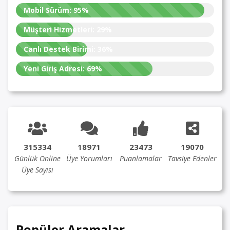
Mobil Sürüm:
95%
Müşteri Hizmetleri:
29%
Canlı Destek Birimi:
36%
Yeni Giriş Adresi:
69%
315334
18971
23473
19070
Günlük Online
Üye Yorumları
Puanlamalar
Tavsiye Edenler
Üye Sayısı
Popüler Aramalar