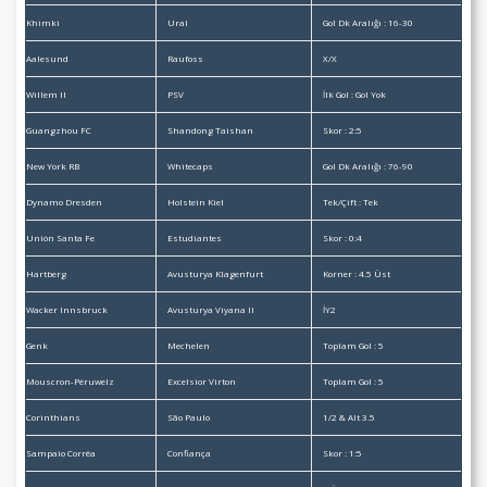
Khimki
Ural
Gol Dk Aralığı : 16-30
Aalesund
Raufoss
X/X
Willem II
PSV
İlk Gol : Gol Yok
Guangzhou FC
Shandong Taishan
Skor : 2:5
New York RB
Whitecaps
Gol Dk Aralığı : 76-90
Dynamo Dresden
Holstein Kiel
Tek/Çift : Tek
Unión Santa Fe
Estudiantes
Skor : 0:4
Hartberg
Avusturya Klagenfurt
Korner : 4.5 Üst
Wacker Innsbruck
Avusturya Viyana II
İY2
Genk
Mechelen
Toplam Gol : 5
Mouscron-Péruwelz
Excelsior Virton
Toplam Gol : 5
Corinthians
São Paulo
1/2 & Alt 3.5
Sampaio Corrêa
Confiança
Skor : 1:5