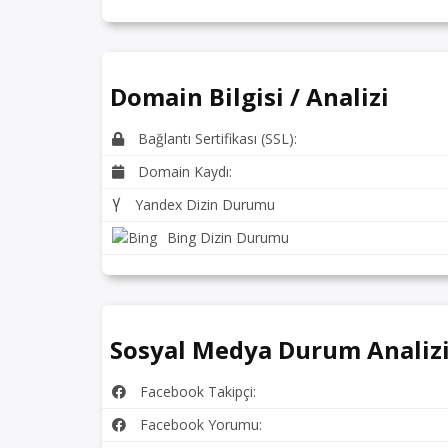
Domain Bilgisi / Analizi
Bağlantı Sertifikası (SSL):
Domain Kaydı:
Yandex Dizin Durumu
Bing Dizin Durumu
Sosyal Medya Durum Analiz
Facebook Takipçi:
Facebook Yorumu: