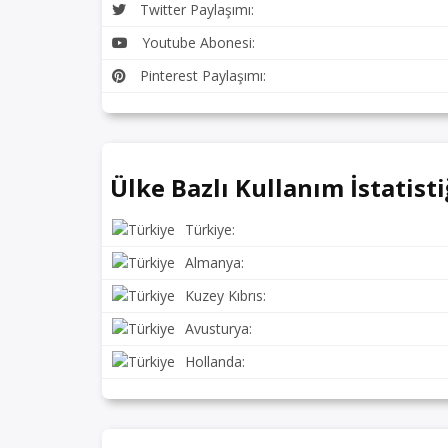
Twitter Paylaşımı:
Youtube Abonesi:
Pinterest Paylaşımı:
Ülke Bazlı Kullanım İstatisti
Türkiye:
Almanya:
Kuzey Kıbrıs:
Avusturya:
Hollanda: