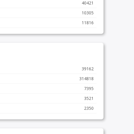
40421
10305
11816
39162
314818
7395
3521
2350