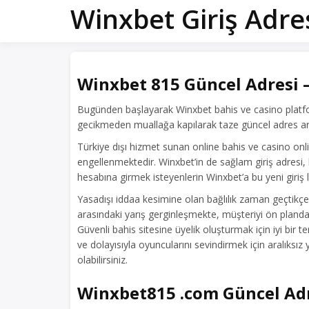
Skip
Winxbet Giriş Adre
to
content
Winxbet 815 Güncel Adresi –
Bugünden başlayarak Winxbet bahis ve casino platf
gecikmeden muallağa kapılarak taze güncel adres a
Türkiye dışı hizmet sunan online bahis ve casino onli
engellenmektedir. Winxbet’in de sağlam giriş adresi
hesabına girmek isteyenlerin Winxbet’a bu yeni giriş lin
Yasadışı iddaa kesimine olan bağlılık zaman geçtikçe
arasındaki yarış gerginleşmekte, müşteriyi ön pland
Güvenli bahis sitesine üyelik oluşturmak için iyi bir
ve dolayısıyla oyuncularını sevindirmek için aralıksız 
olabilirsiniz.
Winxbet815 .com Güncel Adre