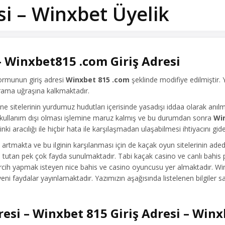
si – Winxbet Üyelik
 Winxbet815 .com Giriş Adresi
ormunun giriş adresi
Winxbet 815 .com
şeklinde modifiye edilmiştir.
rama uğraşına kalkmaktadır.
ne sitelerinin yurdumuz hudutları içerisinde yasadışı iddaa olarak anıl
, kullanım dışı olması işlemine maruz kalmış ve bu durumdan sonra
Wi
ki aracılığı ile hiçbir hata ile karşılaşmadan ulaşabilmesi ihtiyacını gide
 artmakta ve bu ilginin karşılanması için de kaçak oyun sitelerinin ade
a tutan pek çok fayda sunulmaktadır. Tabi kaçak casino ve canlı bahis 
 tercih yapmak isteyen nice bahis ve casino oyuncusu yer almaktadır. Win
yeni faydalar yayınlamaktadır. Yazımızın aşağısında listelenen bilgiler sa
si – Winxbet 815 Giriş Adresi – Winx