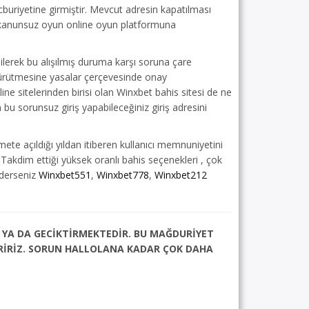
buriyetine girmiştir. Mevcut adresin kapatılması
t kanunsuz oyun online oyun platformuna
lerek bu alışılmış duruma karşı soruna çare
 yürütmesine yasalar çerçevesinde onay
e sitelerinden birisi olan Winxbet bahis sitesi de ne
bu sorunsuz giriş yapabileceğiniz giriş adresini
ete açıldığı yıldan itiberen kullanıcı memnuniyetini
akdim ettiği yüksek oranlı bahis seçenekleri , çok
ederseniz
Winxbet551
,
Winxbet778
,
Winxbet212
 YA DA GECİKTİRMEKTEDİR. BU MAĞDURİYET
ERİRİZ. SORUN HALLOLANA KADAR ÇOK DAHA