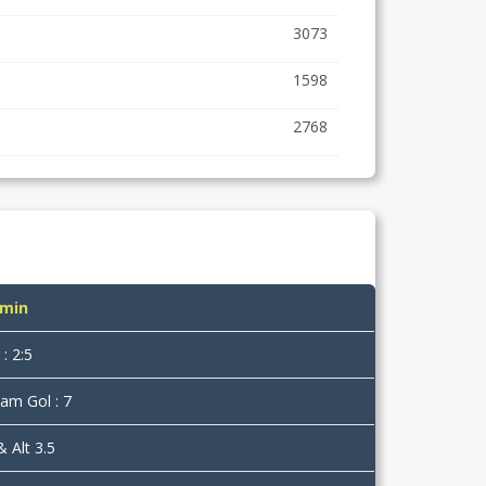
3073
1598
2768
min
 : 2:5
am Gol : 7
& Alt 3.5