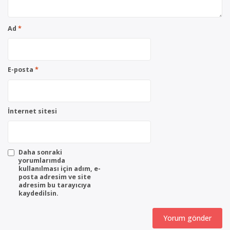
Ad
*
E-posta
*
İnternet sitesi
Daha sonraki
yorumlarımda
kullanılması için adım, e-
posta adresim ve site
adresim bu tarayıcıya
kaydedilsin.