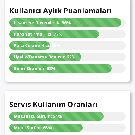
Kullanıcı Aylık Puanlamaları
Lisans ve Güvenilirlik:
96%
Para Yatırma Hızı:
77%
Para Çekme Hızı:
35%
Üyelik/Deneme Bonusu:
62%
Bahis Oranları:
88%
Servis Kullanım Oranları
Masaüstü Sürüm:
81%
Mobil Sürüm:
63%