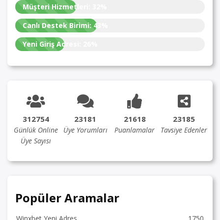
Müşteri Hizmetleri:
32%
Canlı Destek Birimi:
43%
Yeni Giriş Adresi:
26%
312754
23181
21618
23185
Günlük Online
Üye Yorumları
Puanlamalar
Tavsiye Edenler
Üye Sayısı
Popüler Aramalar
Winxbet Yeni Adres
1750