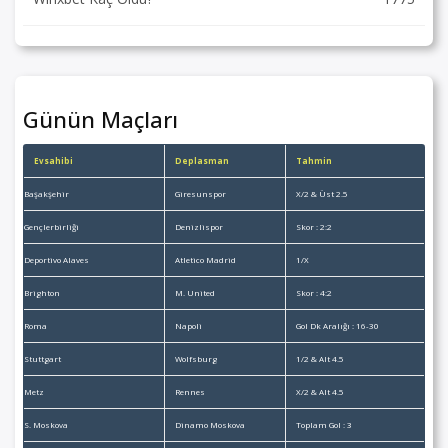
Günün Maçları
Evsahibi
Deplasman
Tahmin
Başakşehir
Giresunspor
X/2 & Üst 2.5
Gençlerbirliği
Denizlispor
Skor : 2:2
Deportivo Alaves
Atletico Madrid
1/X
Brighton
M. United
Skor : 4:2
Roma
Napoli
Gol Dk Aralığı : 16-30
Stuttgart
Wolfsburg
1/2 & Alt 4.5
Metz
Rennes
X/2 & Alt 4.5
S. Moskova
Dinamo Moskova
Toplam Gol : 3