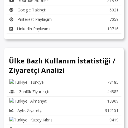
Youtube Abonesi:
21373
Google Takipçi:
6021
Pinterest Paylaşımı:
7059
Linkedin Paylaşımı:
10716
Ülke Bazlı Kullanım İstatistiği /
Ziyaretçi Analizi
Türkiye:
78185
Günlük Ziyaretçi:
44385
Almanya:
18969
Aylık Ziyaretçi:
312151
Kuzey Kıbrıs:
9419