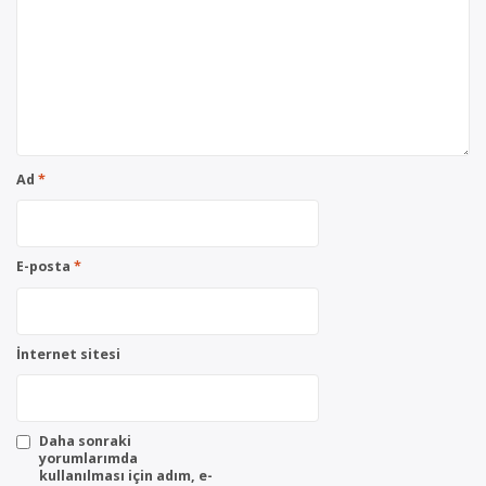
Ad
*
E-posta
*
İnternet sitesi
Daha sonraki
yorumlarımda
kullanılması için adım, e-