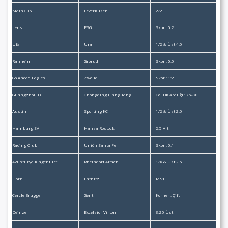
Mainz 05
Leverkusen
2/2
Lens
PSG
Skor : 5:2
Ufa
Ural
1/2 & Üst 4.5
Ranheim
Grorud
Skor : 0:5
Go Ahead Eagles
Zwolle
Skor : 1:2
Guangzhou FC
Chongqing Liangjiang
Gol Dk Aralığı : 76-90
Austin
Sporting KC
1/2 & Üst 2.5
Hamburg SV
Hansa Rostock
2.5 Alt
Racing Club
Unión Santa Fe
Skor : 5:1
Avusturya Klagenfurt
Rheindorf Altach
1/X & Üst 2.5
Horn
Lafnitz
MS1
Cercle Brugge
Gent
Korner : Çift
Deinze
Excelsior Virton
3.25 Üst