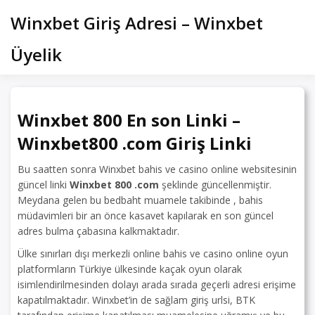
Skip
Winxbet Giriş Adresi – Winxbet
to
content
Üyelik
Winxbet 800 En son Linki –
Winxbet800 .com Giriş Linki
Bu saatten sonra Winxbet bahis ve casino online websitesinin
güncel linki
Winxbet 800 .com
şeklinde güncellenmiştir.
Meydana gelen bu bedbaht muamele takibinde , bahis
müdavimleri bir an önce kasavet kapılarak en son güncel
adres bulma çabasına kalkmaktadır.
Ülke sınırları dışı merkezli online bahis ve casino online oyun
platformların Türkiye ülkesinde kaçak oyun olarak
isimlendirilmesinden dolayı arada sırada geçerli adresi erişime
kapatılmaktadır. Winxbet’in de sağlam giriş urlsi, BTK