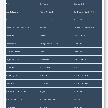
AIK
Elfsborg
2 & Üst 2.5
Landskrona
Väsby United
Gol Dk Aralığı : 61-75
Basel
Lausanne Sports
Skor : 0:3
Stade Lausanne-Ouchy
Kriens
Gol Dk Aralığı : 46-60
Cosenza
Parma
1/X & Alt 4.5
Portadown
Dungannon Swifts
Skor : 4:1
Pumas UNAM
León
Sarı Kart : 0-3
Zaglebie Lubin
Nieciecza
1/2 & Üst 2.5
Lillestrøm
Kristiansund
2/2
Sporting CP
Marítimo
Korner : 3.5 Alt
Casa Pia
Trofense
Korner : 4.5 Üst
FCV Farul Constanta
Arges
2.75 Üst
Spartak Subotica
Proleter Novi Sad
2 & Üst 2.5
Adanaspor
Boluspor
Skor : 4:4