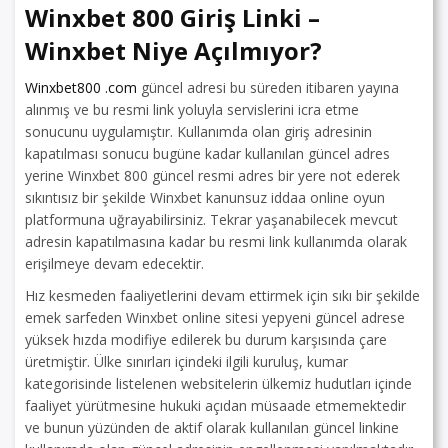
Winxbet 800 Giriş Linki –
Winxbet Niye Açılmıyor?
Winxbet800 .com
güncel adresi bu süreden itibaren yayına
alınmış ve bu resmi link yoluyla servislerini icra etme
sonucunu uygulamıştır. Kullanımda olan giriş adresinin
kapatılması sonucu bugüne kadar kullanılan güncel adres
yerine Winxbet 800 güncel resmi adres bir yere not ederek
sıkıntısız bir şekilde Winxbet kanunsuz iddaa online oyun
platformuna uğrayabilirsiniz. Tekrar yaşanabilecek mevcut
adresin kapatılmasına kadar bu resmi link kullanımda olarak
erişilmeye devam edecektir.
Hız kesmeden faaliyetlerini devam ettirmek için sıkı bir şekilde
emek sarfeden Winxbet online sitesi yepyeni güncel adrese
yüksek hızda modifiye edilerek bu durum karşısında çare
üretmiştir. Ülke sınırları içindeki ilgili kuruluş, kumar
kategorisinde listelenen websitelerin ülkemiz hudutları içinde
faaliyet yürütmesine hukuki açıdan müsaade etmemektedir
ve bunun yüzünden de aktif olarak kullanılan güncel linkine