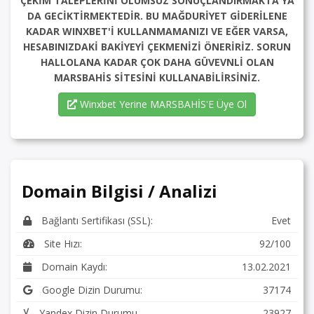
ÇEKİM TALEPLERİNİ OLUMSUZ SONUÇLANDIRMAKTA YA
DA GECİKTİRMEKTEDİR. BU MAĞDURİYET GİDERİLENE
KADAR WINXBET'İ KULLANMAMANIZI VE EĞER VARSA,
HESABINIZDAKİ BAKİYEYİ ÇEKMENİZİ ÖNERİRİZ. SORUN
HALLOLANA KADAR ÇOK DAHA GÜVEVNLİ OLAN
MARSBAHİS SİTESİNİ KULLANABİLİRSİNİZ.
Winxbet Yerine MARSBAHİS'E Üye Ol
Domain Bilgisi / Analizi
Bağlantı Sertifikası (SSL):
Evet
Site Hızı:
92/100
Domain Kaydı:
13.02.2021
Google Dizin Durumu:
37174
Yandex Dizin Durumu
23927