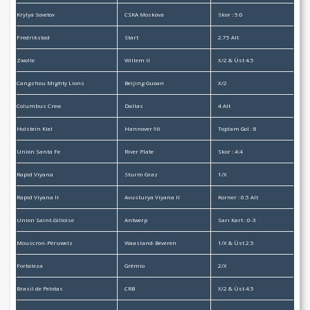
Krylya Sovetov
CSKA Moskova
Skor : 5:0
Fredrikstad
Start
2.75 Alt
Zwolle
Willem II
X/2 & Üst 4.5
Cangzhou Mighty Lions
Beijing Guoan
X/2
Columbus Crew
Dallas
4 Alt
Holstein Kiel
Hannover 96
Toplam Gol : 8
Unión Santa Fe
River Plate
Skor : 4:4
Rapid Viyana
Sturm Graz
1/X
Rapid Viyana II
Avusturya Viyana II
Korner : 0.5 Alt
Union Saint-Gilloise
Antwerp
Sarı Kart : 0-3
Mouscron-Péruwelz
Waasland-Beveren
1/X & Üst 2.5
Fortaleza
Grêmio
2/X
Brasil de Pelotas
CRB
X/2 & Üst 4.5