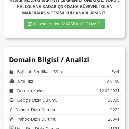
HESABINIZDAKİ BAKİYEYİ ÇEKMENİZİ ÖNERİRİZ. SORUN
HALLOLANA KADAR ÇOK DAHA GÜVEVNLİ OLAN
MARSBAHİS SİTESİNİ KULLANABİLİRSİNİZ.
Winxbet Yerine MARSBAHİS'E Üye Ol
Domain Bilgisi / Analizi
Bağlantı Sertifikası (SSL):
Evet
Site Hızı:
87/100
Domain Kaydı:
12.02.2021
Google Dizin Durumu:
36735
Yandex Dizin Durumu
19222
Yahoo Dizin Durumu
20041
Bing Dizin Durumu
11351