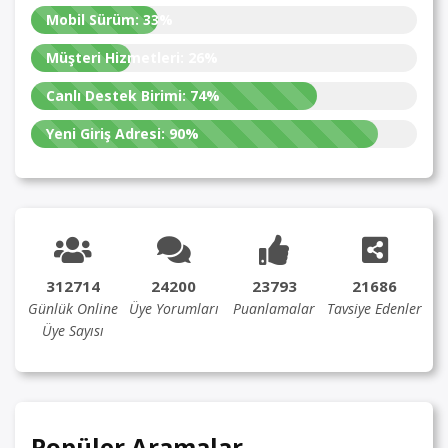
Mobil Sürüm:
33%
Müşteri Hizmetleri:
26%
Canlı Destek Birimi:
74%
Yeni Giriş Adresi:
90%
312714
24200
23793
21686
Günlük Online
Üye Yorumları
Puanlamalar
Tavsiye Edenler
Üye Sayısı
Popüler Aramalar