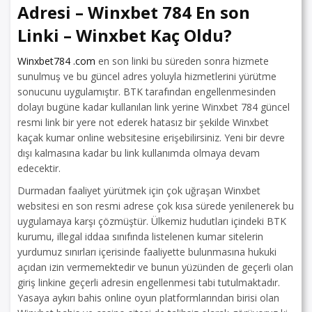
Adresi – Winxbet 784 En son
Linki – Winxbet Kaç Oldu?
Winxbet784 .com
en son linki bu süreden sonra hizmete
sunulmuş ve bu güncel adres yoluyla hizmetlerini yürütme
sonucunu uygulamıştır. BTK tarafından engellenmesinden
dolayı bugüne kadar kullanılan link yerine Winxbet 784 güncel
resmi link bir yere not ederek hatasız bir şekilde Winxbet
kaçak kumar online websitesine erişebilirsiniz. Yeni bir devre
dışı kalmasına kadar bu link kullanımda olmaya devam
edecektir.
Durmadan faaliyet yürütmek için çok uğraşan Winxbet
websitesi en son resmi adrese çok kısa sürede yenilenerek bu
uygulamaya karşı çözmüştür. Ülkemiz hudutları içindeki BTK
kurumu, illegal iddaa sınıfında listelenen kumar sitelerin
yurdumuz sınırları içerisinde faaliyette bulunmasına hukuki
açıdan izin vermemektedir ve bunun yüzünden de geçerli olan
giriş linkine geçerli adresin engellenmesi tabi tutulmaktadır.
Yasaya aykırı bahis online oyun platformlarından birisi olan