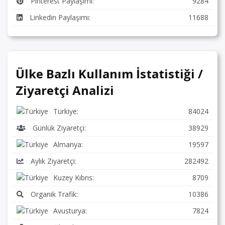
Pinterest Paylaşımı:
9284
Linkedin Paylaşımı:
11688
Ülke Bazlı Kullanım İstatistiği /
Ziyaretçi Analizi
Türkiye:
84024
Günlük Ziyaretçi:
38929
Almanya:
19597
Aylık Ziyaretçi:
282492
Kuzey Kıbrıs:
8709
Organik Trafik:
10386
Avusturya:
7824