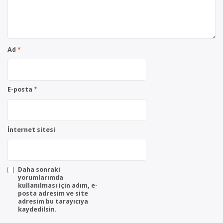
Ad
*
E-posta
*
İnternet sitesi
Daha sonraki
yorumlarımda
kullanılması için adım, e-
posta adresim ve site
adresim bu tarayıcıya
kaydedilsin.