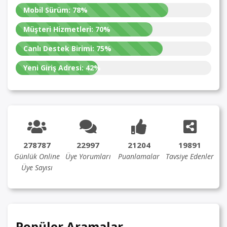
Mobil Sürüm:
78%
Müşteri Hizmetleri:
70%
Canlı Destek Birimi:
75%
Yeni Giriş Adresi:
42%
278787
22997
21204
19891
Günlük Online
Üye Yorumları
Puanlamalar
Tavsiye Edenler
Üye Sayısı
Popüler Aramalar