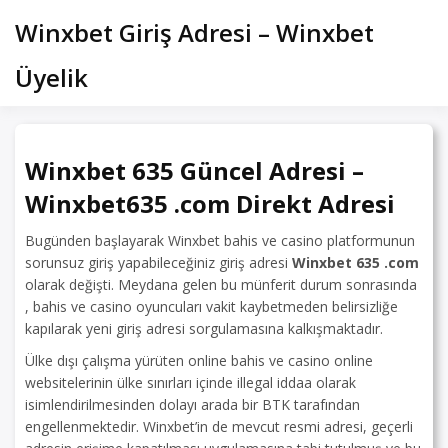
Skip
Winxbet Giriş Adresi – Winxbet
to
content
Üyelik
Winxbet 635 Güncel Adresi –
Winxbet635 .com Direkt Adresi
Bugünden başlayarak Winxbet bahis ve casino platformunun
sorunsuz giriş yapabileceğiniz giriş adresi
Winxbet 635 .com
olarak değişti. Meydana gelen bu münferit durum sonrasında
, bahis ve casino oyuncuları vakit kaybetmeden belirsizliğe
kapılarak yeni giriş adresi sorgulamasına kalkışmaktadır.
Ülke dışı çalışma yürüten online bahis ve casino online
websitelerinin ülke sınırları içinde illegal iddaa olarak
isimlendirilmesinden dolayı arada bir BTK tarafından
engellenmektedir. Winxbet’in de mevcut resmi adresi, geçerli