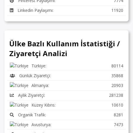
Pinterest Paylaşımı:
7774
Linkedin Paylaşımı:
11920
Ülke Bazlı Kullanım İstatistiği /
Ziyaretçi Analizi
Türkiye:
80114
Günlük Ziyaretçi:
35868
Almanya:
20903
Aylık Ziyaretçi:
281238
Kuzey Kıbrıs:
10610
Organik Trafik:
8281
Avusturya:
7473