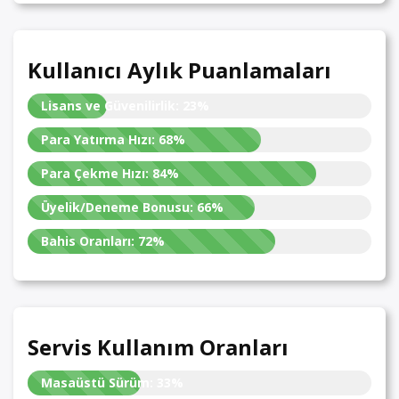
Kullanıcı Aylık Puanlamaları
Lisans ve Güvenilirlik:
23%
Para Yatırma Hızı:
68%
Para Çekme Hızı:
84%
Üyelik/Deneme Bonusu:
66%
Bahis Oranları:
72%
Servis Kullanım Oranları
Masaüstü Sürüm:
33%