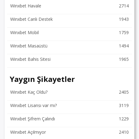
Winxbet Havale
2714
Winxbet Canlı Destek
1943
Winxbet Mobil
1759
Winxbet Masaüstü
1494
Winxbet Bahis Sitesi
1965
Yaygın Şikayetler
Winxbet Kaç Oldu?
2405
Winxbet Lisansı var mı?
3119
Winxbet Şifrem Çalındı
1229
Winxbet Açılmıyor
2410