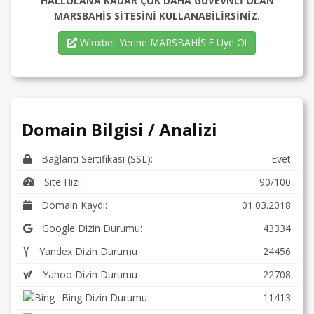
HALLOLANA KADAR ÇOK DAHA GÜVEVNLİ OLAN
MARSBAHİS SİTESİNİ KULLANABİLİRSİNİZ.
Winxbet Yerine MARSBAHİS'E Üye Ol
Domain Bilgisi / Analizi
Bağlantı Sertifikası (SSL):
Evet
Site Hızı:
90/100
Domain Kaydı:
01.03.2018
Google Dizin Durumu:
43334
Yandex Dizin Durumu
24456
Yahoo Dizin Durumu
22708
Bing Dizin Durumu
11413