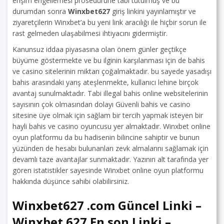
erişim engellemesi prosedürüne tabi tutulmuş ve bu
durumdan sonra
Winxbet627
giriş linkini yayınlamıştır ve
ziyaretçilerin Winxbet’a bu yeni link aracılığı ile hiçbir sorun ile
rast gelmeden ulaşabilmesi ihtiyacını gidermiştir.
Kanunsuz iddaa piyasasına olan önem günler geçtikçe
büyüme göstermekte ve bu ilginin karşılanması için de bahis
ve casino sitelerinin miktarı çoğalmaktadır. bu sayede yasadışı
bahis arasındaki yarış ateşlenmekte, kullanıcı lehine birçok
avantaj sunulmaktadır. Tabi illegal bahis online websitelerinin
sayısının çok olmasından dolayı Güvenli bahis ve casino
sitesine üye olmak için sağlam bir tercih yapmak isteyen bir
hayli bahis ve casino oyuncusu yer almaktadır. Winxbet online
oyun platformu da bu hadisenin bilincine sahiptir ve bunun
yüzünden de hesabı bulunanları zevk almalarını sağlamak için
devamlı taze avantajlar sunmaktadır. Yazının alt tarafında yer
gören istatistikler sayesinde Winxbet online oyun platformu
hakkında düşünce sahibi olabilirsiniz.
Winxbet627 .com Güncel Linki –
Winxbet 627 En son Linki –