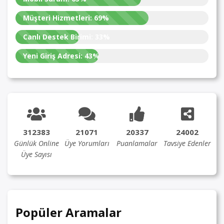
Müşteri Hizmetleri:
69%
Canlı Destek Birimi:
33%
Yeni Giriş Adresi:
43%
312383
21071
20337
24002
Günlük Online
Üye Yorumları
Puanlamalar
Tavsiye Edenler
Üye Sayısı
Popüler Aramalar