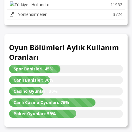
Hollanda:
11952
Yönlendirmeler:
3724
Oyun Bölümleri Aylık Kullanım
Oranları
Spor Bahisleri:
45%
Canlı Bahisler:
36%
Casino Oyunları:
30%
Canlı Casino Oyunları:
76%
Poker Oyunları:
59%