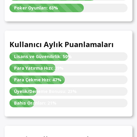
Poker Oyunları:
63%
Kullanıcı Aylık Puanlamaları
Lisans ve Güvenilirlik:
50%
Para Yatırma Hızı:
39%
Para Çekme Hızı:
47%
Üyelik/Deneme Bonusu:
23%
Bahis Oranları:
21%