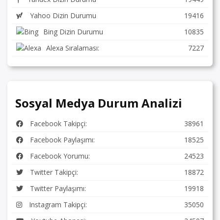
Yahoo Dizin Durumu
19416
Bing Dizin Durumu
10835
Alexa Sıralaması:
7227
Sosyal Medya Durum Analizi
Facebook Takipçi:
38961
Facebook Paylaşımı:
18525
Facebook Yorumu:
24523
Twitter Takipçi:
18872
Twitter Paylaşımı:
19918
Instagram Takipçi:
35050