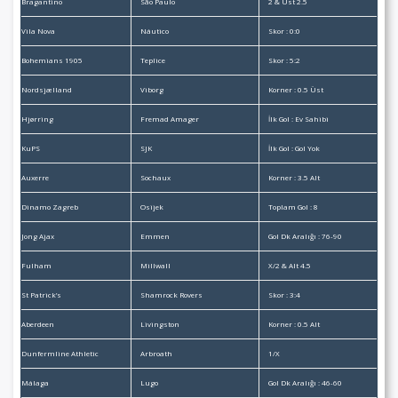
Bragantino
São Paulo
2 & Üst 2.5
Vila Nova
Náutico
Skor : 0:0
Bohemians 1905
Teplice
Skor : 5:2
Nordsjælland
Viborg
Korner : 0.5 Üst
Hjørring
Fremad Amager
İlk Gol : Ev Sahibi
KuPS
SJK
İlk Gol : Gol Yok
Auxerre
Sochaux
Korner : 3.5 Alt
Dinamo Zagreb
Osijek
Toplam Gol : 8
Jong Ajax
Emmen
Gol Dk Aralığı : 76-90
Fulham
Millwall
X/2 & Alt 4.5
St Patrick’s
Shamrock Rovers
Skor : 3:4
Aberdeen
Livingston
Korner : 0.5 Alt
Dunfermline Athletic
Arbroath
1/X
Málaga
Lugo
Gol Dk Aralığı : 46-60