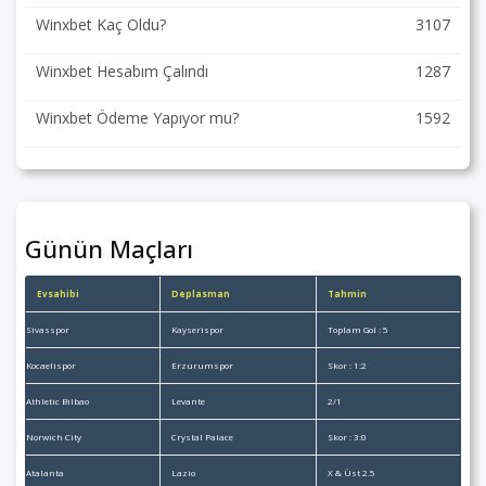
Winxbet Kaç Oldu?
3107
Winxbet Hesabım Çalındı
1287
Winxbet Ödeme Yapıyor mu?
1592
Günün Maçları
Evsahibi
Deplasman
Tahmin
Sivasspor
Kayserispor
Toplam Gol : 5
Kocaelispor
Erzurumspor
Skor : 1:2
Athletic Bilbao
Levante
2/1
Norwich City
Crystal Palace
Skor : 3:0
Atalanta
Lazio
X & Üst 2.5