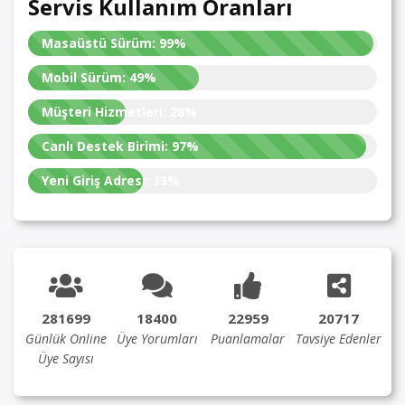
Servis Kullanım Oranları
Masaüstü Sürüm:
99%
Mobil Sürüm:
49%
Müşteri Hizmetleri:
28%
Canlı Destek Birimi:
97%
Yeni Giriş Adresi:
33%
281699
18400
22959
20717
Günlük Online
Üye Yorumları
Puanlamalar
Tavsiye Edenler
Üye Sayısı