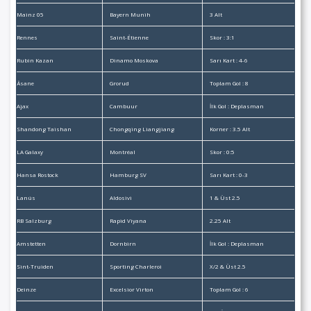
Mainz 05
Bayern Munih
3 Alt
Rennes
Saint-Étienne
Skor : 3:1
Rubin Kazan
Dinamo Moskova
Sarı Kart : 4-6
Åsane
Grorud
Toplam Gol : 8
Ajax
Cambuur
İlk Gol : Deplasman
Shandong Taishan
Chongqing Liangjiang
Korner : 3.5 Alt
LA Galaxy
Montréal
Skor : 0:5
Hansa Rostock
Hamburg SV
Sarı Kart : 0-3
Lanús
Aldosivi
1 & Üst 2.5
RB Salzburg
Rapid Viyana
2.25 Alt
Amstetten
Dornbirn
İlk Gol : Deplasman
Sint-Truiden
Sporting Charleroi
X/2 & Üst 2.5
Deinze
Excelsior Virton
Toplam Gol : 6