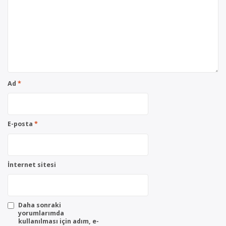
Ad
*
E-posta
*
İnternet sitesi
Daha sonraki
yorumlarımda
kullanılması için adım, e-