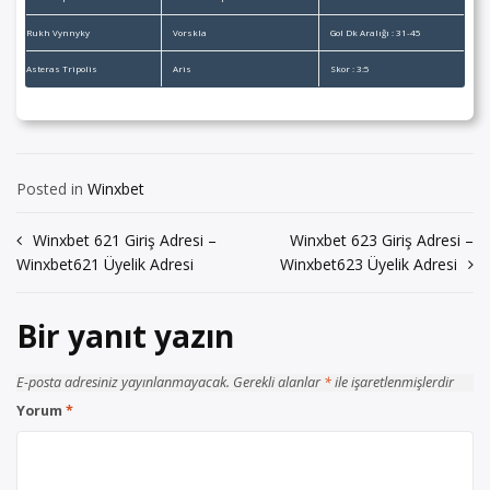
Rukh Vynnyky
Vorskla
Gol Dk Aralığı : 31-45
Asteras Tripolis
Aris
Skor : 3:5
Posted in
Winxbet
Yazı
Winxbet 621 Giriş Adresi –
Winxbet 623 Giriş Adresi –
Winxbet621 Üyelik Adresi
Winxbet623 Üyelik Adresi
gezinmesi
Bir yanıt yazın
E-posta adresiniz yayınlanmayacak.
Gerekli alanlar
*
ile işaretlenmişlerdir
Yorum
*