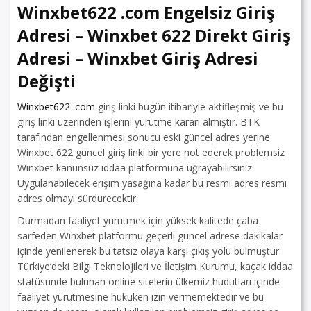
Winxbet622 .com Engelsiz Giriş
Adresi – Winxbet 622 Direkt Giriş
Adresi – Winxbet Giriş Adresi
Değişti
Winxbet622 .com
giriş linki bugün itibariyle aktifleşmiş ve bu
giriş linki üzerinden işlerini yürütme kararı almıştır. BTK
tarafından engellenmesi sonucu eski güncel adres yerine
Winxbet 622 güncel giriş linki bir yere not ederek problemsiz
Winxbet kanunsuz iddaa platformuna uğrayabilirsiniz.
Uygulanabilecek erişim yasağına kadar bu resmi adres resmi
adres olmayı sürdürecektir.
Durmadan faaliyet yürütmek için yüksek kalitede çaba
sarfeden Winxbet platformu geçerli güncel adrese dakikalar
içinde yenilenerek bu tatsız olaya karşı çıkış yolu bulmuştur.
Türkiye’deki Bilgi Teknolojileri ve İletişim Kurumu, kaçak iddaa
statüsünde bulunan online sitelerin ülkemiz hudutları içinde
faaliyet yürütmesine hukuken izin vermemektedir ve bu