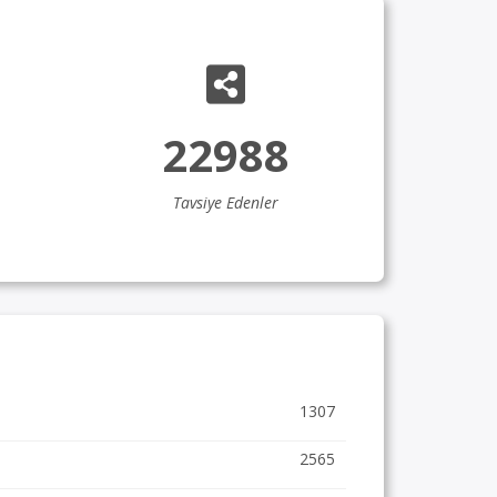
22988
Tavsiye Edenler
1307
2565