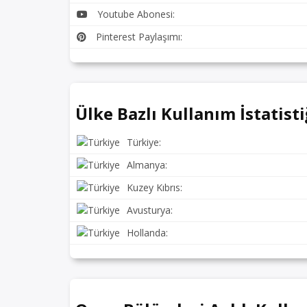
Youtube Abonesi:
Pinterest Paylaşımı:
Ülke Bazlı Kullanım İstatisti
Türkiye:
Almanya:
Kuzey Kıbrıs:
Avusturya:
Hollanda: