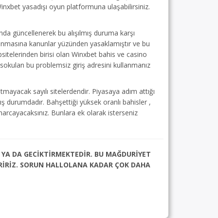
inxbet yasadışı oyun platformuna ulaşabilirsiniz.
da güncellenerek bu alışılmış duruma karşı
t sunmasına kanunlar yüzünden yasaklamıştır ve bu
bsitelerinden birisi olan Winxbet bahis ve casino
 sokulan bu problemsiz giriş adresini kullanmanız
tmayacak sayılı sitelerdendir. Piyasaya adım attığı
ş durumdadır. Bahşettiği yüksek oranlı bahisler ,
 harcayacaksınız. Bunlara ek olarak isterseniz
 YA DA GECİKTİRMEKTEDİR. BU MAĞDURİYET
ERİRİZ. SORUN HALLOLANA KADAR ÇOK DAHA