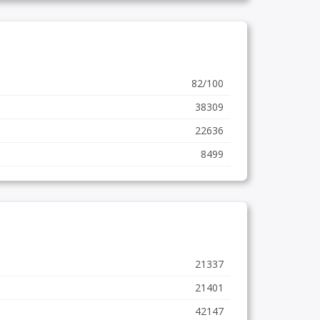
82/100
38309
22636
8499
21337
21401
42147