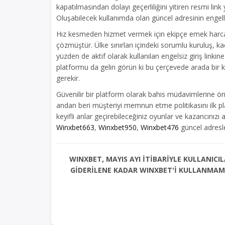
kapatılmasından dolayı geçerliliğini yitiren resmi l
Oluşabilecek kullanımda olan güncel adresinin engell
Hız kesmeden hizmet vermek için ekipçe emek harcay
çözmüştür. Ülke sınırları içindeki sorumlu kuruluş, 
yüzden de aktif olarak kullanılan engelsiz giriş link
platformu da gelin görün ki bu çerçevede arada bir k
gerekir.
Güvenilir bir platform olarak bahis müdavimlerine öne
andan beri müşteriyi memnun etme politikasını ilk pl
keyifli anlar geçirebileceğiniz oyunlar ve kazancınız
Winxbet663
,
Winxbet950
,
Winxbet476
güncel adresler
WINXBET, MAYIS AYI İTİBARİYLE KULLANI
GİDERİLENE KADAR WINXBET'İ KULLANMAMA