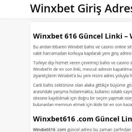
Skip
Winxbet Giriş Adre
to
content
Winxbet 616 Güncel Linki –
Bu andan itibaren Winxbet bahis ve casino online site
vakit harcamadan korkuya kapılarak yeni giriş adres
Türkiye dışı hizmet veren çevirimiçi bahis ve casino 
Winxbet’in de en son linki, mevcut adresin kapatı
ziyaretçilerin Winxbet’a bu yeni resmi adres yoluyla h
Canlı bahis sektörüne olan alaka gittikçe büyüme gös
arasındaki yarışma hızlanmakta, kullanıcı odaklı say
sitesine kaydolmak için doğru bir seçim yapmak iste
bulunanları memnun etmek için ikide bir en son kazanç
Winxbet616 .com Güncel Link
Winxbet616 .com
güncel adresi bu zaman zarfından so