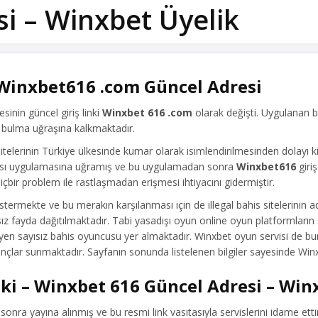
si – Winxbet Üyelik
 Winxbet616 .com Güncel Adresi
sinin güncel giriş linki
Winxbet 616 .com
olarak değişti. Uygulanan bu
i bulma uğraşına kalkmaktadır.
sitelerinin Türkiye ülkesinde kumar olarak isimlendirilmesinden dolayı 
lması uygulamasına uğramış ve bu uygulamadan sonra
Winxbet616
giri
içbir problem ile rastlaşmadan erişmesi ihtiyacını gidermiştir.
termekte ve bu merakın karşılanması için de illegal bahis sitelerinin 
ısız fayda dağıtılmaktadır. Tabi yasadışı oyun online oyun platformları
yen sayısız bahis oyuncusu yer almaktadır. Winxbet oyun servisi de bu
lar sunmaktadır. Sayfanın sonunda listelenen bilgiler sayesinde Winxbe
i – Winxbet 616 Güncel Adresi – Winx
nra yayına alınmış ve bu resmi link vasıtasıyla servislerini idame ettir