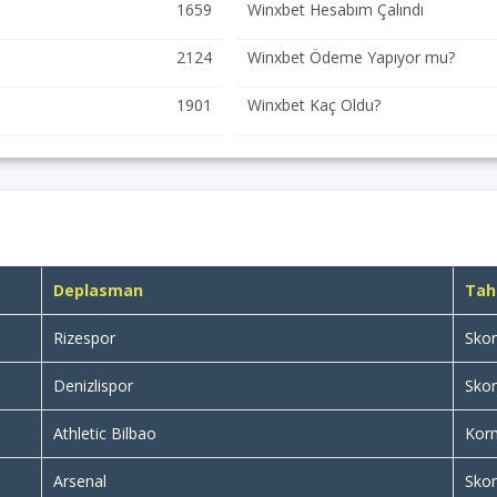
1659
Winxbet Hesabım Çalındı
2124
Winxbet Ödeme Yapıyor mu?
1901
Winxbet Kaç Oldu?
Deplasman
Tah
Rizespor
Skor
Denizlispor
Skor
Athletic Bilbao
Korn
Arsenal
Skor