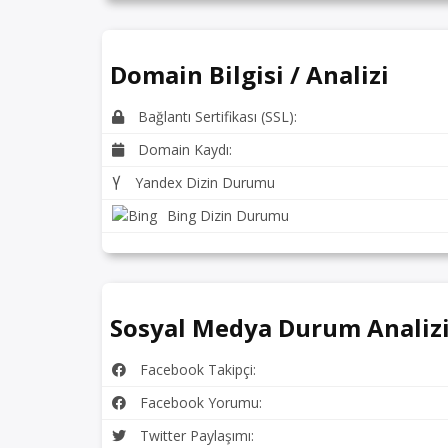
Domain Bilgisi / Analizi
Bağlantı Sertifikası (SSL):
Domain Kaydı:
Yandex Dizin Durumu
Bing Dizin Durumu
Sosyal Medya Durum Analiz
Facebook Takipçi:
Facebook Yorumu:
Twitter Paylaşımı: