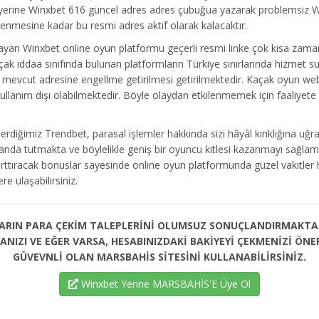
ink yerine Winxbet 616 güncel adres adres çubuğua yazarak problemsiz W
enmesine kadar bu resmi adres aktif olarak kalacaktır.
an Winxbet online oyun platformu geçerli resmi linke çok kısa zaman
kaçak iddaa sınıfında bulunan platformların Türkiye sınırlarında hizme
ine mevcut adresine engellme getirilmesi getirilmektedir. Kaçak oyun we
ullanım dışı olabilmektedir. Böyle olaydan etkilenmemek için faaliyete
rdiğimiz Trendbet, parasal işlemler hakkında sizi hâyâl kırıklığına uğra
anda tutmakta ve böylelikle geniş bir oyuncu kitlesi kazanmayı sağlamı
ı arttıracak bonuslar sayesinde online oyun platformunda güzel vakitler
e ulaşabilirsiniz.
CILARIN PARA ÇEKİM TALEPLERİNİ OLUMSUZ SONUÇLANDIRMAKTA
NIZI VE EĞER VARSA, HESABINIZDAKİ BAKİYEYİ ÇEKMENİZİ ÖN
GÜVEVNLİ OLAN MARSBAHİS SİTESİNİ KULLANABİLİRSİNİZ.
Winxbet Yerine MARSBAHİS'E Üye Ol