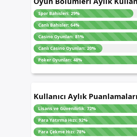
Oyun Bölümleri Aylık Kulla
Spor Bahisleri:
29%
Canlı Bahisler:
64%
Casino Oyunları:
81%
Canlı Casino Oyunları:
20%
Poker Oyunları:
48%
Kullanıcı Aylık Puanlamalar
Lisans ve Güvenilirlik:
72%
Para Yatırma Hızı:
92%
Para Çekme Hızı:
78%