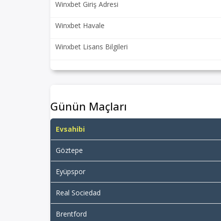
Winxbet Giriş Adresi
Winxbet Havale
Winxbet Lisans Bilgileri
Günün Maçları
Evsahibi
Göztepe
Eyüpspor
Real Sociedad
Brentford