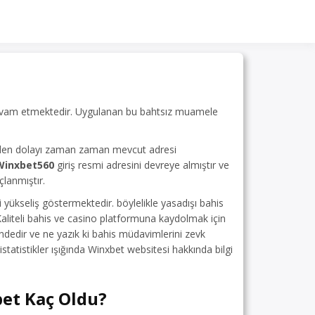
devam etmektedir. Uygulanan bu bahtsız muamele
esinden dolayı zaman zaman mevcut adresi
Winxbet560
giriş resmi adresini devreye almıştır ve
çlanmıştır.
yükseliş göstermektedir. böylelikle yasadışı bahis
Kaliteli bahis ve casino platformuna kaydolmak için
ndedir ve ne yazık ki bahis müdavimlerini zevk
tatistikler ışığında Winxbet websitesi hakkında bilgi
bet Kaç Oldu?