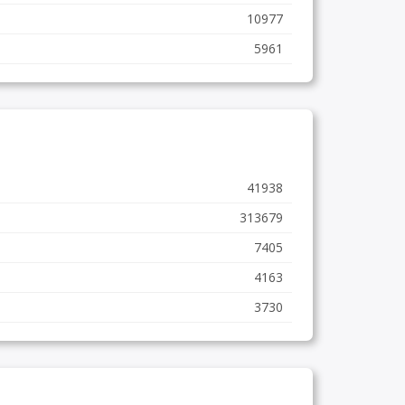
10977
5961
41938
313679
7405
4163
3730