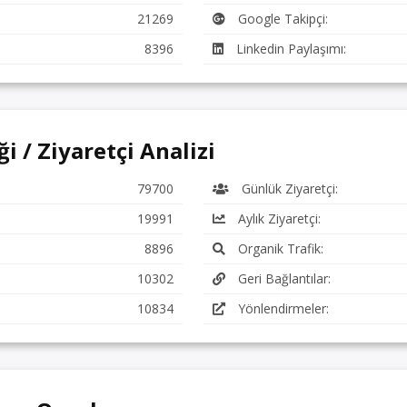
21269
Google Takipçi:
8396
Linkedin Paylaşımı:
ği / Ziyaretçi Analizi
79700
Günlük Ziyaretçi:
19991
Aylık Ziyaretçi:
8896
Organik Trafik:
10302
Geri Bağlantılar:
10834
Yönlendirmeler: