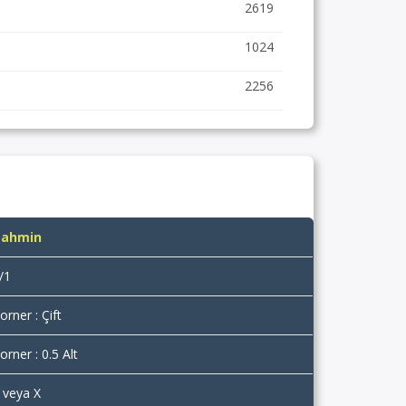
2619
1024
2256
Tahmin
/1
orner : Çift
orner : 0.5 Alt
 veya X