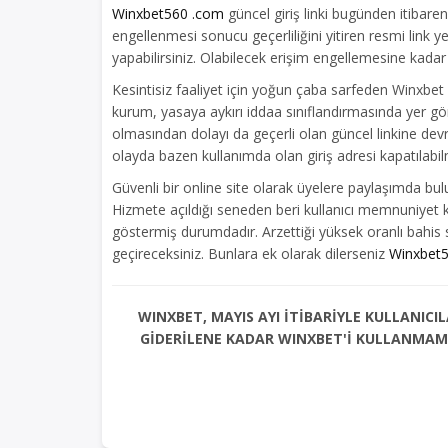
Winxbet560 .com
güncel giriş linki bugünden itibare
engellenmesi sonucu geçerliliğini yitiren resmi link
yapabilirsiniz. Olabilecek erişim engellemesine kada
Kesintisiz faaliyet için yoğun çaba sarfeden Winxbet si
kurum, yasaya aykırı iddaa sınıflandırmasında yer gö
olmasından dolayı da geçerli olan güncel linkine devr
olayda bazen kullanımda olan giriş adresi kapatılabi
Güvenli bir online site olarak üyelere paylaşımda b
Hizmete açıldığı seneden beri kullanıcı memnuniyet k
göstermiş durumdadır. Arzettiği yüksek oranlı bahis 
geçireceksiniz. Bunlara ek olarak dilerseniz
Winxbet
WINXBET, MAYIS AYI İTİBARİYLE KULLANI
GİDERİLENE KADAR WINXBET'İ KULLANMAMA