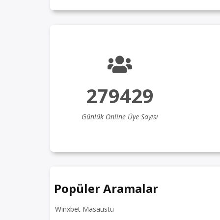
279429
Günlük Online Üye Sayısı
Popüler Aramalar
Winxbet Masaüstü