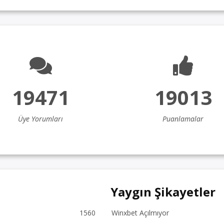
19471
19013
Üye Yorumları
Puanlamalar
Yaygın Şikayetler
1560
Winxbet Açılmıyor