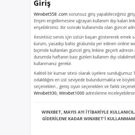
Giriş
Winxbet558 .com
sorunsuz giriş yapabileceğiniz giri
Erişim engellemesine uğrayan kullanım dışı kalan lin
erişebilirsiniz. Bir sonraki kullanımda olan güncel a
Kesintisiz servis için üstün başarı göstererek emek 
kurum, yasadışı bahis grubunda yer edinen online we
biçimde kullanılan güncel giriş linkine geçerli adre
durumda haftanın bazı günleri kullanım dışı olabilme
kullanmanız gerekir.
Kaliteli bir kumar sitesi olarak üyelere sunduğumuz
odaklılığını en üst seviyede bulundurmakta ve böylel
seçenekleri , geniş oyun seçenekleri ve farklı seçe
Winxbet930
,
Winxbet1000
adreslerine inceleyebilirsin
WINXBET, MAYIS AYI İTİBARİYLE KULLANI
GİDERİLENE KADAR WINXBET'İ KULLANMAMA