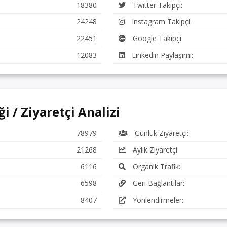
18380
Twitter Takipçi:
24248
Instagram Takipçi:
22451
Google Takipçi:
12083
Linkedin Paylaşımı:
ği / Ziyaretçi Analizi
78979
Günlük Ziyaretçi:
21268
Aylık Ziyaretçi:
6116
Organik Trafik:
6598
Geri Bağlantılar:
8407
Yönlendirmeler: