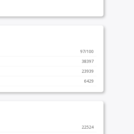
97/100
38397
23939
6429
22524