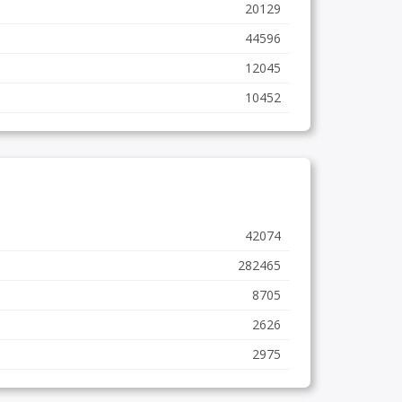
20129
44596
12045
10452
42074
282465
8705
2626
2975