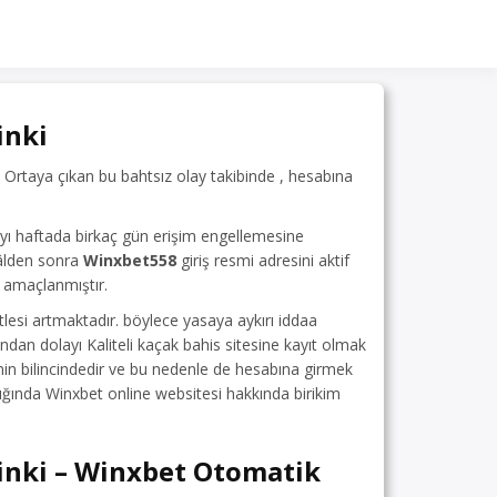
inki
. Ortaya çıkan bu bahtsız olay takibinde , hesabına
ayı haftada birkaç gün erişim engellemesine
hâlden sonra
Winxbet558
giriş resmi adresini aktif
i amaçlanmıştır.
lesi artmaktadır. böylece yasaya aykırı iddaa
ndan dolayı Kaliteli kaçak bahis sitesine kayıt olmak
in bilincindedir ve bu nedenle de hesabına girmek
ışığında Winxbet online websitesi hakkında birikim
Linki – Winxbet Otomatik