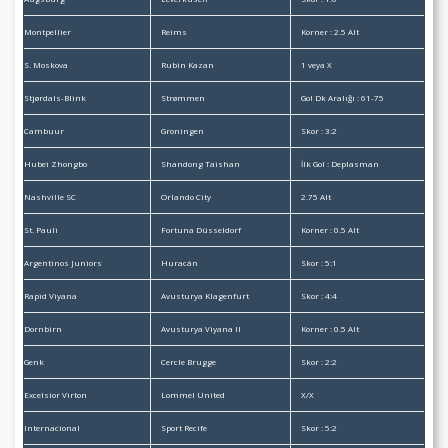
Montpellier
Reims
Korner : 2.5 Alt
S. Moskova
Rubin Kazan
1 veya X
Stjørdals-Blink
Strømmen
Gol Dk Aralığı : 61-75
Cambuur
Groningen
Skor : 3:2
Hubei Zhongbo
Shandong Taishan
İlk Gol : Deplasman
Nashville SC
Orlando City
2.75 Alt
St. Pauli
Fortuna Düsseldorf
Korner : 0.5 Alt
Argentinos Juniors
Huracán
Skor : 5:1
Rapid Viyana
Avusturya Klagenfurt
Skor : 4:4
Dornbirn
Avusturya Viyana II
Korner : 0.5 Alt
Genk
Cercle Brugge
Skor : 2:2
Excelsior Virton
Lommel United
X/X
Internacional
Sport Recife
Skor : 5:2