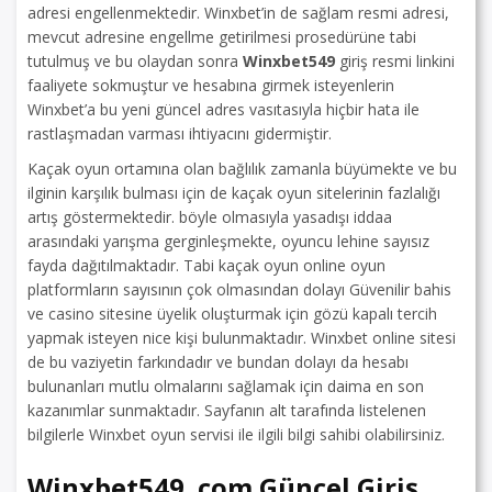
adresi engellenmektedir. Winxbet’in de sağlam resmi adresi,
mevcut adresine engellme getirilmesi prosedürüne tabi
tutulmuş ve bu olaydan sonra
Winxbet549
giriş resmi linkini
faaliyete sokmuştur ve hesabına girmek isteyenlerin
Winxbet’a bu yeni güncel adres vasıtasıyla hiçbir hata ile
rastlaşmadan varması ihtiyacını gidermiştir.
Kaçak oyun ortamına olan bağlılık zamanla büyümekte ve bu
ilginin karşılık bulması için de kaçak oyun sitelerinin fazlalığı
artış göstermektedir. böyle olmasıyla yasadışı iddaa
arasındaki yarışma gerginleşmekte, oyuncu lehine sayısız
fayda dağıtılmaktadır. Tabi kaçak oyun online oyun
platformların sayısının çok olmasından dolayı Güvenilir bahis
ve casino sitesine üyelik oluşturmak için gözü kapalı tercih
yapmak isteyen nice kişi bulunmaktadır. Winxbet online sitesi
de bu vaziyetin farkındadır ve bundan dolayı da hesabı
bulunanları mutlu olmalarını sağlamak için daima en son
kazanımlar sunmaktadır. Sayfanın alt tarafında listelenen
bilgilerle Winxbet oyun servisi ile ilgili bilgi sahibi olabilirsiniz.
Winxbet549 .com Güncel Giriş