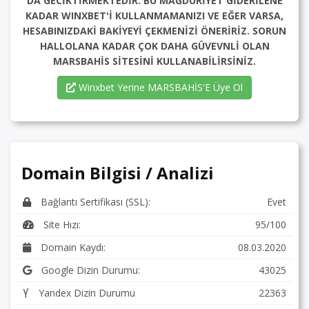
DA GECİKTİRMEKTEDİR. BU MAĞDURİYET GİDERİLENE
KADAR WINXBET'İ KULLANMAMANIZI VE EĞER VARSA,
HESABINIZDAKİ BAKİYEYİ ÇEKMENİZİ ÖNERİRİZ. SORUN
HALLOLANA KADAR ÇOK DAHA GÜVEVNLİ OLAN
MARSBAHİS SİTESİNİ KULLANABİLİRSİNİZ.
Winxbet Yerine MARSBAHİS'E Üye Ol
Domain Bilgisi / Analizi
Bağlantı Sertifikası (SSL):
Evet
Site Hızı:
95/100
Domain Kaydı:
08.03.2020
Google Dizin Durumu:
43025
Yandex Dizin Durumu
22363