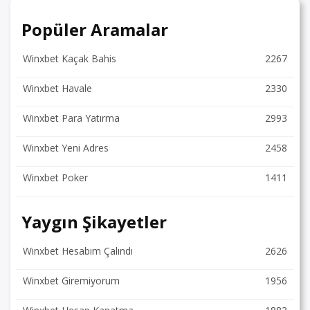
Popüler Aramalar
Winxbet Kaçak Bahis
2267
Winxbet Havale
2330
Winxbet Para Yatırma
2993
Winxbet Yeni Adres
2458
Winxbet Poker
1411
Yaygın Şikayetler
Winxbet Hesabım Çalındı
2626
Winxbet Giremiyorum
1956