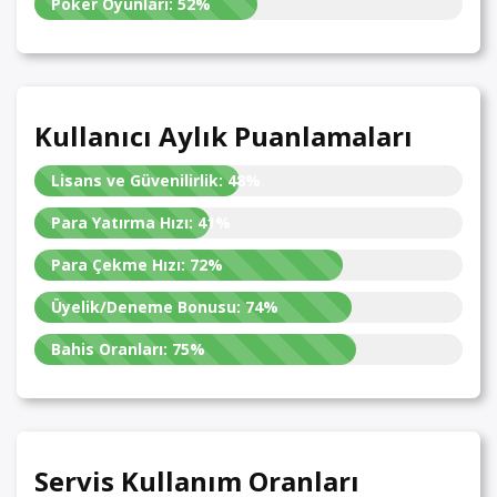
Poker Oyunları:
52%
Kullanıcı Aylık Puanlamaları
Lisans ve Güvenilirlik:
48%
Para Yatırma Hızı:
41%
Para Çekme Hızı:
72%
Üyelik/Deneme Bonusu:
74%
Bahis Oranları:
75%
Servis Kullanım Oranları