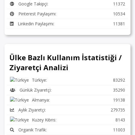
Google Takipçi:
11372
Pinterest Paylaşımı:
10534
Linkedin Paylaşımı:
11381
Ülke Bazlı Kullanım İstatistiği /
Ziyaretçi Analizi
Türkiye:
83292
Günlük Ziyaretçi:
35290
Almanya:
19138
Aylık Ziyaretçi:
279735
Kuzey Kıbrıs:
8143
Organik Trafik:
11003