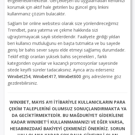
engellenebilmektedir. Gerçekleşen bu uygulamadan kendinizi
korumak için aktif hale getirilen bu güncel giriş linkini
kullanmanız çözüm bulacaktır.
Sağlam bir online websitesi olarak size yönlendireceğimiz
Trendbet, para yatırma ve çekme hakkında sizi
uğraştırmayacak sayılı sitelerdendir. Faaliyete girdiği yıldan
beri kullanıcı mutluluğunu en başta tutmakta ve bu sayede
geniş bir bahis sever sayısı elde etmeyi sağlamış durumdadır.
Teklif ettiği oranları yüksek bahis seçenekleri , farklı
kategoriden oyunlar ve kazançlı promosyonlar sayesinde
sitede keyifli süreler tadacaksınız. Ayrıca arzu ederseniz
Winxbet254
,
Winxbet417
,
Winxbet600
giriş adreslerine göz
gezdirebilirsiniz.
WINXBET, MAYIS AYI İTİBARİYLE KULLANICILARIN PARA
ÇEKİM TALEPLERİNİ OLUMSUZ SONUÇLANDIRMAKTA YA
DA GECİKTİRMEKTEDİR. BU MAĞDURİYET GİDERİLENE
KADAR WINXBET'İ KULLANMAMANIZI VE EĞER VARSA,
HESABINIZDAKİ BAKİYEYİ ÇEKMENİZİ ÖNERİRİZ. SORUN