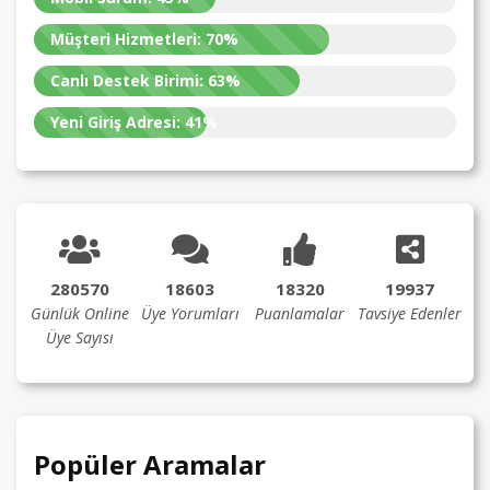
Müşteri Hizmetleri:
70%
Canlı Destek Birimi:
63%
Yeni Giriş Adresi:
41%
280570
18603
18320
19937
Günlük Online
Üye Yorumları
Puanlamalar
Tavsiye Edenler
Üye Sayısı
Popüler Aramalar