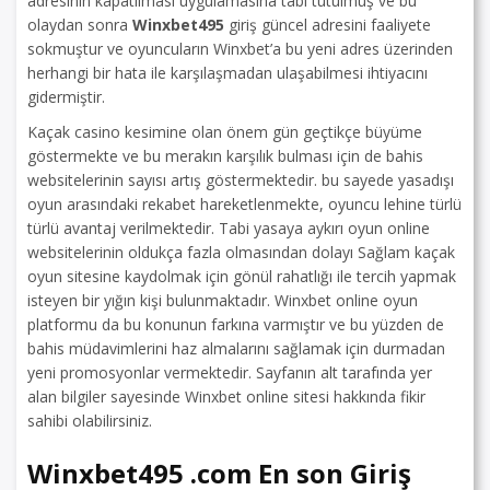
adresinin kapatılması uygulamasına tabi tutulmuş ve bu
olaydan sonra
Winxbet495
giriş güncel adresini faaliyete
sokmuştur ve oyuncuların Winxbet’a bu yeni adres üzerinden
herhangi bir hata ile karşılaşmadan ulaşabilmesi ihtiyacını
gidermiştir.
Kaçak casino kesimine olan önem gün geçtikçe büyüme
göstermekte ve bu merakın karşılık bulması için de bahis
websitelerinin sayısı artış göstermektedir. bu sayede yasadışı
oyun arasındaki rekabet hareketlenmekte, oyuncu lehine türlü
türlü avantaj verilmektedir. Tabi yasaya aykırı oyun online
websitelerinin oldukça fazla olmasından dolayı Sağlam kaçak
oyun sitesine kaydolmak için gönül rahatlığı ile tercih yapmak
isteyen bir yığın kişi bulunmaktadır. Winxbet online oyun
platformu da bu konunun farkına varmıştır ve bu yüzden de
bahis müdavimlerini haz almalarını sağlamak için durmadan
yeni promosyonlar vermektedir. Sayfanın alt tarafında yer
alan bilgiler sayesinde Winxbet online sitesi hakkında fikir
sahibi olabilirsiniz.
Winxbet495 .com En son Giriş