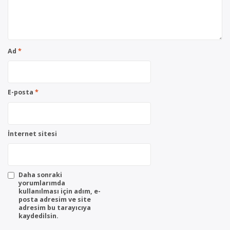
Ad
*
E-posta
*
İnternet sitesi
Daha sonraki
yorumlarımda
kullanılması için adım, e-
posta adresim ve site
adresim bu tarayıcıya
kaydedilsin.