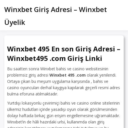
Skip
Winxbet Giriş Adresi – Winxbet
to
content
Üyelik
Winxbet 495 En son Giriş Adresi –
Winxbet495 .com Giriş Linki
Bu saatten sonra Winxbet bahis ve casino websitesinin
problemsiz giriş adresi
Winxbet 495 .com
olarak yenilendi.
Ortaya çıkan bu meşum uygulama karşısında , bahis ve
casino oyuncuları derhal kaygıya kapılarak geçerli resmi adres
bulma eforuna atılmaktadır.
Yurtdışı lokasyonlu çevirimiçi bahis ve casino online sitelerinin
ülkemiz hudutları içinde yasadışı oyun olarak görülmesinden
dolayı haftada birkaç gün erişim engellemesine uğramaktadır.
Winxbet’in de hâli hazırdaki urlsi, kullanımda olan giriş