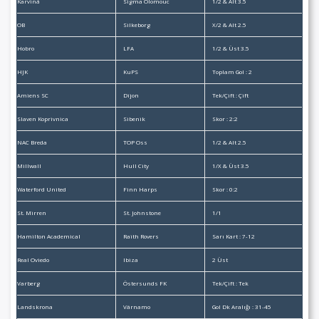
Karviná
Sigma Olomouc
1/2 & Alt 3.5
OB
Silkeborg
X/2 & Alt 2.5
Hobro
LFA
1/2 & Üst 3.5
HJK
KuPS
Toplam Gol : 2
Amiens SC
Dijon
Tek/Çift : Çift
Slaven Koprivnica
Sibenik
Skor : 2:2
NAC Breda
TOP Oss
1/2 & Alt 2.5
Millwall
Hull City
1/X & Üst 3.5
Waterford United
Finn Harps
Skor : 0:2
St. Mirren
St. Johnstone
1/1
Hamilton Academical
Raith Rovers
Sarı Kart : 7-12
Real Oviedo
Ibiza
2 Üst
Varberg
Östersunds FK
Tek/Çift : Tek
Landskrona
Värnamo
Gol Dk Aralığı : 31-45