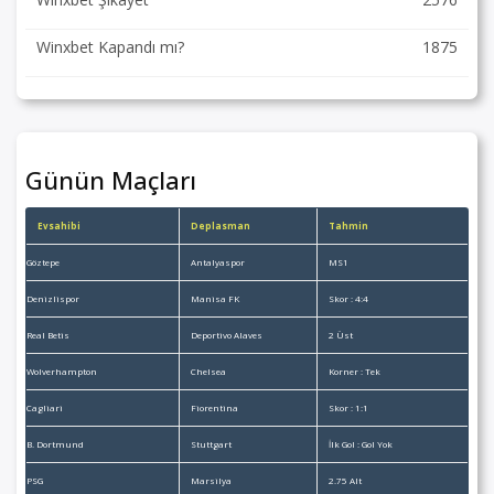
Winxbet Kapandı mı?
1875
Günün Maçları
Evsahibi
Deplasman
Tahmin
Göztepe
Antalyaspor
MS1
Denizlispor
Manisa FK
Skor : 4:4
Real Betis
Deportivo Alaves
2 Üst
Wolverhampton
Chelsea
Korner : Tek
Cagliari
Fiorentina
Skor : 1:1
B. Dortmund
Stuttgart
İlk Gol : Gol Yok
PSG
Marsilya
2.75 Alt