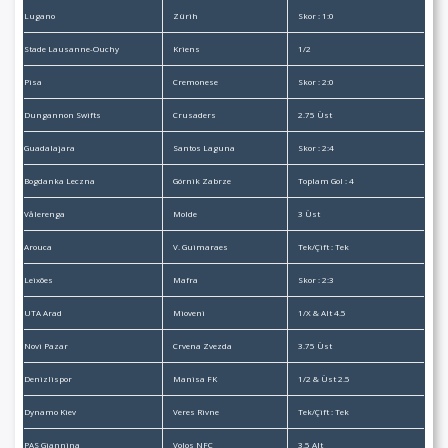
Lugano
Zürih
Skor : 1:0
Stade Lausanne-Ouchy
Kriens
1/2
Pisa
Cremonese
Skor : 2:0
Dungannon Swifts
Crusaders
2.75 Üst
Guadalajara
Santos Laguna
Skor : 2:4
Bogdanka Leczna
Górnik Zabrze
Toplam Gol : 4
Vålerenga
Molde
3 Üst
Arouca
V. Guimaraes
Tek/Çift : Tek
Leixões
Mafra
Skor : 2:3
UTA Arad
Mioveni
1/X & Alt 4.5
Novi Pazar
Crvena Zvezda
3.75 Üst
Denizlispor
Manisa FK
1/2 & Üst 2.5
Dynamo Kiev
Veres Rivne
Tek/Çift : Tek
PAS Giannina
Volos NFC
3.5 Alt