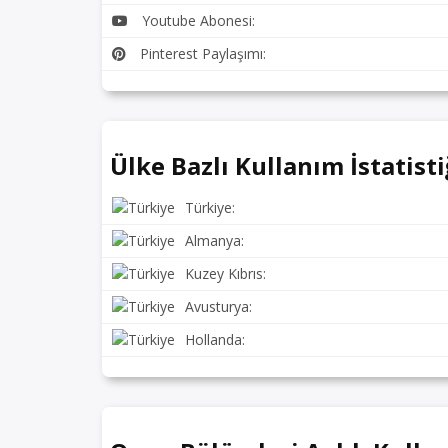
Youtube Abonesi:
Pinterest Paylaşımı:
Ülke Bazlı Kullanım İstatisti
Türkiye:
Almanya:
Kuzey Kıbrıs:
Avusturya:
Hollanda: