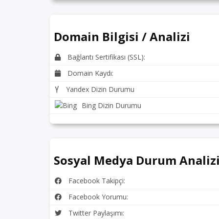
Domain Bilgisi / Analizi
Bağlantı Sertifikası (SSL):
Domain Kaydı:
Yandex Dizin Durumu
Bing Dizin Durumu
Sosyal Medya Durum Analiz
Facebook Takipçi:
Facebook Yorumu:
Twitter Paylaşımı: