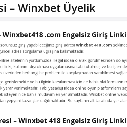
si – Winxbet Üyelik
 Winxbet418 .com Engelsiz Giriş Linki
sorunsuz giriş yapabileceğiniz giriş adresi
Winxbet 418 .com
şeklind
 güncel adres sorgulama uğraşına kalkmaktadır.
no online sitelerinin yurdumuzda illegal iddaa olarak görülmesinden dol
mi linki, kullanım dışı olması uygulamasına tabi tutulmuş ve bu işlem
s üzerinden herhangi bir problem ile karşılaşmadan varabilmesi sağlan
e genişlemekte ve bu ilginin karşılanması için de bahis platformların 
 yarar verilmektedir. Tabi yasadışı iddaa online oyun platformların say
mek isteyen nice bahis müdavimleri yer almaktadır. Winxbet online websit
 yepyeni kazançlar dağıtmaktadır. Bu sayfanın alt tarafında yer alan ist
si – Winxbet 418 Engelsiz Giriş Linki