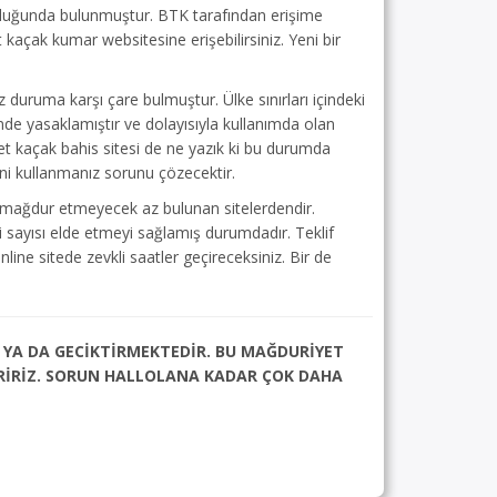
unluluğunda bulunmuştur. BTK tarafından erişime
t kaçak kumar websitesine erişebilirsiniz. Yeni bir
 duruma karşı çare bulmuştur. Ülke sınırları içindeki
nde yasaklamıştır ve dolayısıyla kullanımda olan
et kaçak bahis sitesi de ne yazık ki bu durumda
ini kullanmanız sorunu çözecektir.
i mağdur etmeyecek az bulunan sitelerdendir.
 sayısı elde etmeyi sağlamış durumdadır. Teklif
line sitede zevkli saatler geçireceksiniz. Bir de
 YA DA GECİKTİRMEKTEDİR. BU MAĞDURİYET
ERİRİZ. SORUN HALLOLANA KADAR ÇOK DAHA