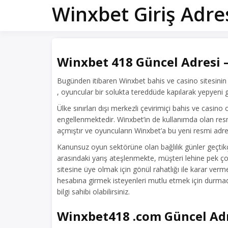
Skip
Winxbet Giriş Adre
to
content
Winxbet 418 Güncel Adresi –
Bugünden itibaren Winxbet bahis ve casino sitesinin 
, oyuncular bir solukta tereddüde kapılarak yepyeni
Ülke sınırları dışı merkezli çevirimiçi bahis ve casi
engellenmektedir. Winxbet’in de kullanımda olan res
açmıştır ve oyuncuların Winxbet’a bu yeni resmi adre
Kanunsuz oyun sektörüne olan bağlılık günler geçtikç
arasındaki yarış ateşlenmekte, müşteri lehine pek çok
sitesine üye olmak için gönül rahatlığı ile karar ver
hesabına girmek isteyenleri mutlu etmek için durmadan
bilgi sahibi olabilirsiniz.
Winxbet418 .com Güncel Adre