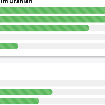
nım Oranları
ı