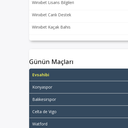
Winxbet Lisans Bilgileri
Winxbet Canlı Destek
Winxbet Kaçak Bahis
Günün Maçları
Evsahibi
Konyaspor
Balıkesirspor
Celta de Vigo
Watford