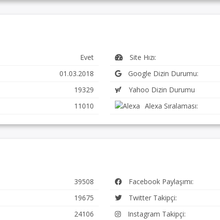
Evet
Site Hızı:
01.03.2018
Google Dizin Durumu:
19329
Yahoo Dizin Durumu
11010
Alexa Sıralaması:
i
39508
Facebook Paylaşımı:
19675
Twitter Takipçi:
24106
Instagram Takipçi: