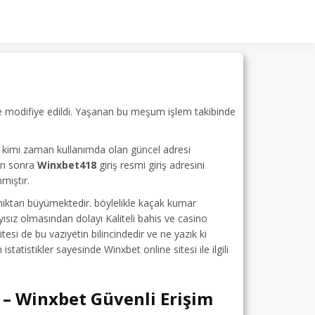
e modifiye edildi. Yaşanan bu meşum işlem takibinde
ayı kimi zaman kullanımda olan güncel adresi
den sonra
Winxbet418
giriş resmi giriş adresini
mıştır.
miktarı büyümektedir. böylelikle kaçak kumar
ısız olmasından dolayı Kaliteli bahis ve casino
esi de bu vaziyetin bilincindedir ve ne yazık ki
atistikler sayesinde Winxbet online sitesi ile ilgili
 – Winxbet Güvenli Erişim