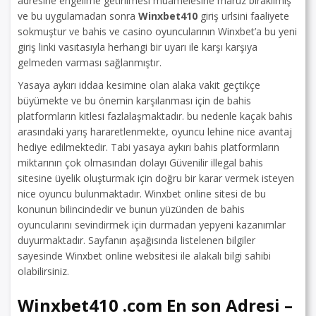
adresine engellme getirilmesi muamelesine maruz bırakılmış
ve bu uygulamadan sonra
Winxbet410
giriş urlsini faaliyete
sokmuştur ve bahis ve casino oyuncularının Winxbet’a bu yeni
giriş linki vasıtasıyla herhangi bir uyarı ile karşı karşıya
gelmeden varması sağlanmıştır.
Yasaya aykırı iddaa kesimine olan alaka vakit geçtikçe
büyümekte ve bu önemin karşılanması için de bahis
platformların kitlesi fazlalaşmaktadır. bu nedenle kaçak bahis
arasındaki yarış hararetlenmekte, oyuncu lehine nice avantaj
hediye edilmektedir. Tabi yasaya aykırı bahis platformların
miktarının çok olmasından dolayı Güvenilir illegal bahis
sitesine üyelik oluşturmak için doğru bir karar vermek isteyen
nice oyuncu bulunmaktadır. Winxbet online sitesi de bu
konunun bilincindedir ve bunun yüzünden de bahis
oyuncularını sevindirmek için durmadan yepyeni kazanımlar
duyurmaktadır. Sayfanın aşağısında listelenen bilgiler
sayesinde Winxbet online websitesi ile alakalı bilgi sahibi
olabilirsiniz.
Winxbet410 .com En son Adresi –