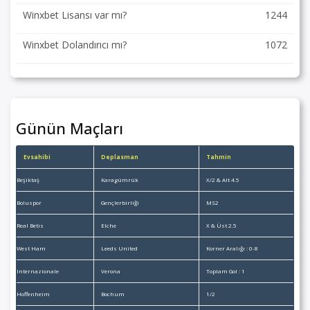
Winxbet Lisansı var mı?
1244
Winxbet Dolandırıcı mı?
1072
Günün Maçları
Evsahibi
Deplasman
Tahmin
Beşiktaş
Karagümrük
X/2 & Alt 4.5
Boluspor
Gençlerbirliği
MS2
Real Betis
Elche
X & Üst 2.5
West Ham
Leeds United
Korner Aralığı : 0-8
Internazionale
Verona
Toplam Gol : 1
Hoffenheim
Bochum
1/2