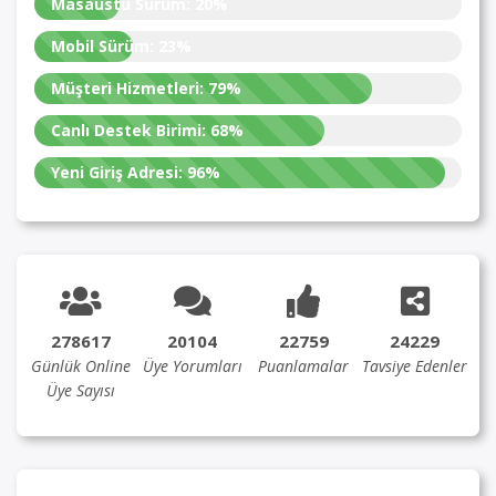
Masaüstü Sürüm:
20%
Mobil Sürüm:
23%
Müşteri Hizmetleri:
79%
Canlı Destek Birimi:
68%
Yeni Giriş Adresi:
96%
278617
20104
22759
24229
Günlük Online
Üye Yorumları
Puanlamalar
Tavsiye Edenler
Üye Sayısı