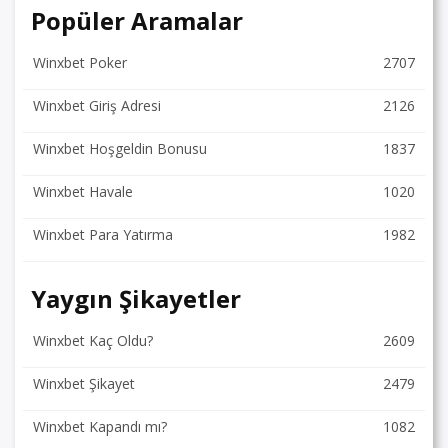
Popüler Aramalar
Winxbet Poker
2707
Winxbet Giriş Adresi
2126
Winxbet Hoşgeldin Bonusu
1837
Winxbet Havale
1020
Winxbet Para Yatırma
1982
Yaygın Şikayetler
Winxbet Kaç Oldu?
2609
Winxbet Şikayet
2479
Winxbet Kapandı mı?
1082