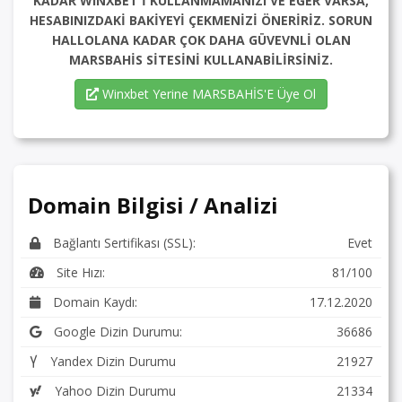
KADAR WINXBET'İ KULLANMAMANIZI VE EĞER VARSA,
HESABINIZDAKİ BAKİYEYİ ÇEKMENİZİ ÖNERİRİZ. SORUN
HALLOLANA KADAR ÇOK DAHA GÜVEVNLİ OLAN
MARSBAHİS SİTESİNİ KULLANABİLİRSİNİZ.
Winxbet Yerine MARSBAHİS'E Üye Ol
Domain Bilgisi / Analizi
Bağlantı Sertifikası (SSL):
Evet
Site Hızı:
81/100
Domain Kaydı:
17.12.2020
Google Dizin Durumu:
36686
Yandex Dizin Durumu
21927
Yahoo Dizin Durumu
21334