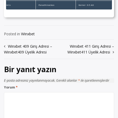
Aris
Panathinaikos
Korner : 0.5 Alt
Posted in
Winxbet
Yazı
Winxbet 409 Giriş Adresi –
Winxbet 411 Giriş Adresi –
Winxbet409 Üyelik Adresi
Winxbet411 Üyelik Adresi
gezinmesi
Bir yanıt yazın
E-posta adresiniz yayınlanmayacak.
Gerekli alanlar
*
ile işaretlenmişlerdir
Yorum
*