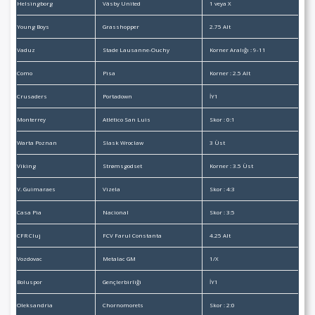
Helsingborg
Väsby United
1 veya X
Young Boys
Grasshopper
2.75 Alt
Vaduz
Stade Lausanne-Ouchy
Korner Aralığı : 9-11
Como
Pisa
Korner : 2.5 Alt
Crusaders
Portadown
İY1
Monterrey
Atlético San Luis
Skor : 0:1
Warta Poznan
Slask Wroclaw
3 Üst
Viking
Strømsgodset
Korner : 3.5 Üst
V. Guimaraes
Vizela
Skor : 4:3
Casa Pia
Nacional
Skor : 3:5
CFR Cluj
FCV Farul Constanta
4.25 Alt
Vozdovac
Metalac GM
1/X
Boluspor
Gençlerbirliği
İY1
Oleksandria
Chornomorets
Skor : 2:0