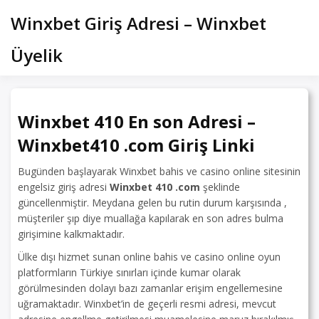
Skip
Winxbet Giriş Adresi – Winxbet
to
content
Üyelik
Winxbet 410 En son Adresi –
Winxbet410 .com Giriş Linki
Bugünden başlayarak Winxbet bahis ve casino online sitesinin
engelsiz giriş adresi
Winxbet 410 .com
şeklinde
güncellenmiştir. Meydana gelen bu rutin durum karşısında ,
müşteriler şıp diye muallağa kapılarak en son adres bulma
girişimine kalkmaktadır.
Ülke dışı hizmet sunan online bahis ve casino online oyun
platformların Türkiye sınırları içinde kumar olarak
görülmesinden dolayı bazı zamanlar erişim engellemesine
uğramaktadır. Winxbet’in de geçerli resmi adresi, mevcut