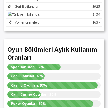
Geri Bağlantılar:
3925
Hollanda:
8154
Yönlendirmeler:
1637
Oyun Bölümleri Aylık Kullanım
Oranları
Spor Bahisleri:
57%
Canlı Bahisler:
40%
Casino Oyunları:
97%
Canlı Casino Oyunları:
36%
Poker Oyunları:
92%