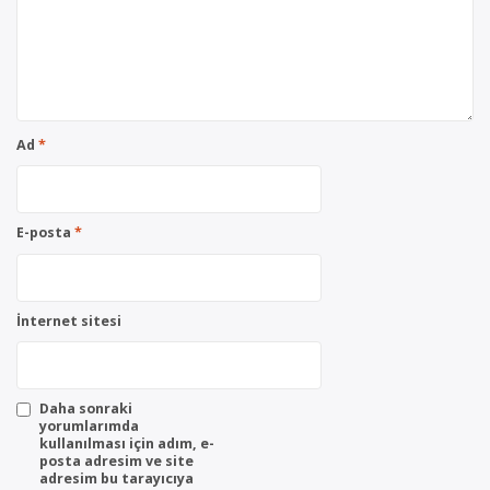
Ad
*
E-posta
*
İnternet sitesi
Daha sonraki
yorumlarımda
kullanılması için adım, e-
posta adresim ve site
adresim bu tarayıcıya