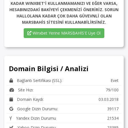
KADAR WINXBET'İ KULLANMAMANIZI VE EĞER VARSA,
HESABINIZDAKİ BAKİYEYİ ÇEKMENİZİ ÖNERİRİZ. SORUN
HALLOLANA KADAR ÇOK DAHA GÜVEVNLİ OLAN
MARSBAHİS SİTESİNİ KULLANABİLİRSİNİZ.
Winxbet Yerine MARSBAHİS'E Üye Ol
Domain Bilgisi / Analizi
Bağlantı Sertifikası (SSL):
Evet
Site Hızı:
79/100
Domain Kaydı:
03.03.2018
Google Dizin Durumu:
39117
Yandex Dizin Durumu
21534
Yahoo Dizin Durumu
23395