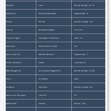
Monaco
Lens
Gol Dk Aralığı : 61-75
Petrotrest
Dinamo Moskova
Toplam Gol : 4
Åsane
KFUM
Korner Aralığı : 12+
Vitesse
Go Ahead Eagles
2.25 Üst
Tianjin Tigers
Shanghai Shenhua
Skor : 3:1
Montréal
Minnesota United
X/2
Karlsruher SC
Werder Bremen
Toplam Gol : 7
Unión Santa Fe
Colón
1/2 & Alt 2.5
Wolfsberger AC
Avusturya Klagenfurt
Gol Dk Aralığı : 16-30
Horn
St. Pölten
MS2
Antwerp
Sérésien
Korner Aralığı : 0-8
Mouscron-Péruwelz
Lierse K
İY1
Atlético GO
Santos
Korner : Tek