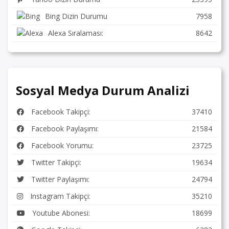
Bing Dizin Durumu
7958
Alexa Sıralaması:
8642
Sosyal Medya Durum Analizi
Facebook Takipçi:
37410
Facebook Paylaşımı:
21584
Facebook Yorumu:
23725
Twitter Takipçi:
19634
Twitter Paylaşımı:
24794
Instagram Takipçi:
35210
Youtube Abonesi:
18699