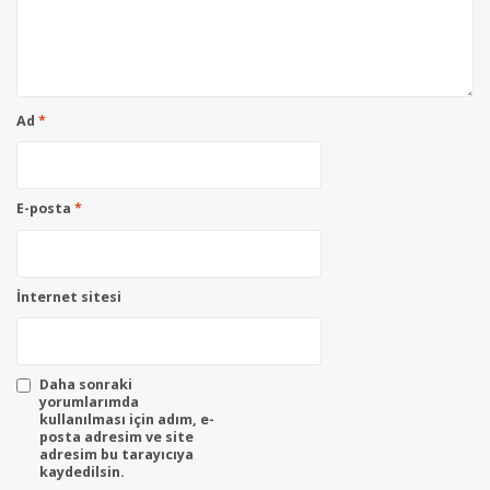
Ad
*
E-posta
*
İnternet sitesi
Daha sonraki
yorumlarımda
kullanılması için adım, e-
posta adresim ve site
adresim bu tarayıcıya
kaydedilsin.