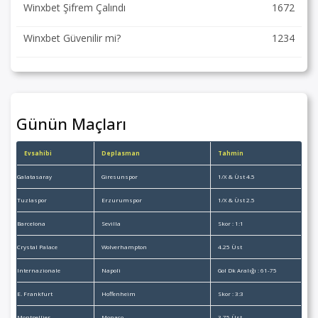
Winxbet Şifrem Çalındı
1672
Winxbet Güvenilir mi?
1234
Günün Maçları
Evsahibi
Deplasman
Tahmin
Galatasaray
Giresunspor
1/X & Üst 4.5
Tuzlaspor
Erzurumspor
1/X & Üst 2.5
Barcelona
Sevilla
Skor : 1:1
Crystal Palace
Wolverhampton
4.25 Üst
Internazionale
Napoli
Gol Dk Aralığı : 61-75
E. Frankfurt
Hoffenheim
Skor : 3:3
Montpellier
Monaco
3.75 Üst