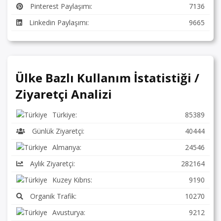
Pinterest Paylaşımı:
7136
Linkedin Paylaşımı:
9665
Ülke Bazlı Kullanım İstatistiği /
Ziyaretçi Analizi
Türkiye:
85389
Günlük Ziyaretçi:
40444
Almanya:
24546
Aylık Ziyaretçi:
282164
Kuzey Kıbrıs:
9190
Organik Trafik:
10270
Avusturya:
9212