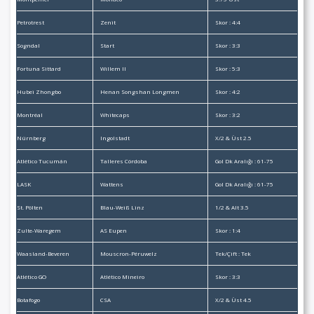
Petrotrest
Zenit
Skor : 4:4
Sogndal
Start
Skor : 3:3
Fortuna Sittard
Willem II
Skor : 5:3
Hubei Zhongbo
Henan Songshan Longmen
Skor : 4:2
Montréal
Whitecaps
Skor : 3:2
Nürnberg
Ingolstadt
X/2 & Üst 2.5
Atlético Tucumán
Talleres Córdoba
Gol Dk Aralığı : 61-75
LASK
Wattens
Gol Dk Aralığı : 61-75
St. Pölten
Blau-Weiß Linz
1/2 & Alt 3.5
Zulte-Waregem
AS Eupen
Skor : 1:4
Waasland-Beveren
Mouscron-Péruwelz
Tek/Çift : Tek
Atlético GO
Atlético Mineiro
Skor : 3:3
Botafogo
CSA
X/2 & Üst 4.5