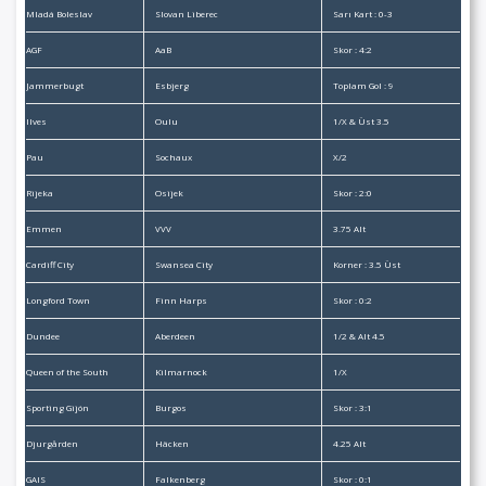
Mladá Boleslav
Slovan Liberec
Sarı Kart : 0-3
AGF
AaB
Skor : 4:2
Jammerbugt
Esbjerg
Toplam Gol : 9
Ilves
Oulu
1/X & Üst 3.5
Pau
Sochaux
X/2
Rijeka
Osijek
Skor : 2:0
Emmen
VVV
3.75 Alt
Cardiff City
Swansea City
Korner : 3.5 Üst
Longford Town
Finn Harps
Skor : 0:2
Dundee
Aberdeen
1/2 & Alt 4.5
Queen of the South
Kilmarnock
1/X
Sporting Gijón
Burgos
Skor : 3:1
Djurgården
Häcken
4.25 Alt
GAIS
Falkenberg
Skor : 0:1