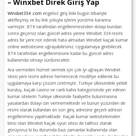
– Winxbet Direk Giriş Yap
Winxbet334 .com
engelsiz giriş linki bugün itibariyle
aktifleşmiş ve bu link yoluyla işlerini yürütme kararına
varmıştır. BTK tarafından engellenmesinden dolayı bundan
sonra geçersiz olan güncel adres yerine Winxbet 334 resmi
adres bir yere not ederek hata almadan Winxbet kaçak kumar
online websitesine uğrayabilirsiniz. Uygulamaya girebilecek
BTK tarafından engellenmesine kadar bu güncel adres
kullanımda olmayı sürdürecektir.
Ara vermeden hizmet vermek için çok iyi uğraşan Winxbet
sitesi yeni resmi adrese hemencecik modifiye edilerek bu
uygulamaya karşı çözüm üretmiştir. Türkiye ülkesindeki yetkili
kuruluş, kaçak casino ve canlı bahis kategorisinde yer edinen
kumar sitelerin Türkiye ülkesinde faaliyette bulunmasına
yasalardan dolayı izin vermemektedir ve bunun yüzünden de
resmi olarak kullanılan en son giriş adresine geçerli adresin
engellenmesi yapılmaktadır. Kaçak kumar websitelerinden
birisi olan Winxbet kaçak oyun sitesi de talihsiz olarak
görüyoruz ki bu durumda bazı zamanlar kullanımda olan