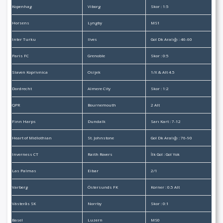
Kopenhag
Viborg
Skor : 1:5
Horsens
Lyngby
MS1
Inter Turku
Ilves
Gol Dk Aralığı : 46-60
Paris FC
Grenoble
Skor : 0:5
Slaven Koprivnica
Osijek
1/X & Alt 4.5
Dordrecht
Almere City
Skor : 1:2
QPR
Bournemouth
2 Alt
Finn Harps
Dundalk
Sarı Kart : 7-12
Heart of Midlothian
St. Johnstone
Gol Dk Aralığı : 76-90
Inverness CT
Raith Rovers
İlk Gol : Gol Yok
Las Palmas
Eibar
2/1
Varberg
Östersunds FK
Korner : 0.5 Alt
Västerås SK
Norrby
Skor : 0:1
Basel
Luzern
MS0