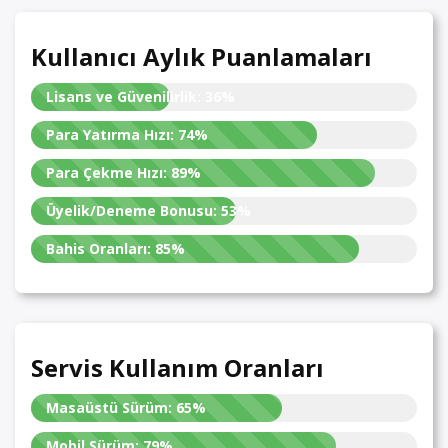
Kullanıcı Aylık Puanlamaları
Lisans ve Güvenilirlik:
36%
Para Yatırma Hızı:
74%
Para Çekme Hızı:
89%
Üyelik/Deneme Bonusu:
53%
Bahis Oranları:
85%
Servis Kullanım Oranları
Masaüstü Sürüm:
65%
Mobil Sürüm:
79%