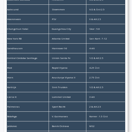
Aalesund
Strømmen
X/2 & Üst 2.5
Heerenveen
PSV
X & Alt 2.5
Changchun Yatai
Guangzhou City
Skor : 5:0
New York RB
Atlanta United
Sarı Kart : 7-12
Sandhausen
Hannover 96
4 Alt
Central Córdoba Santiago
Unión Santa Fe
1/2 & Alt 2.5
Ried
Rapid Viyana
4.25 Üst
Horn
Avusturya Viyana II
2.75 Üst
Kortrijk
Sint-Truiden
1/2 & Alt 2.5
Lierse K
Lommel United
3 Alt
Palmeiras
Sport Recife
2 & Alt 2.5
Botafogo
V. Guimaraes
Korner : 1.5 Üst
Jablonec
Baník Ostrava
MS2