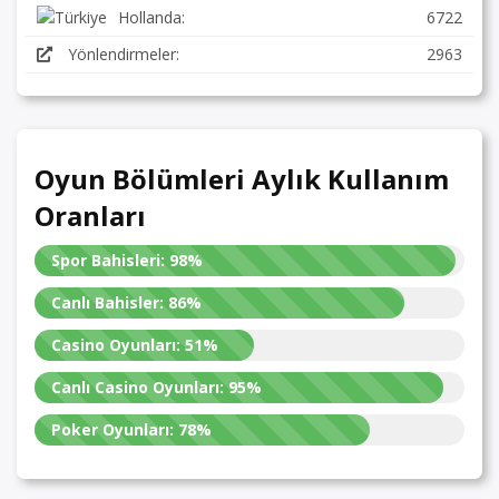
Hollanda:
6722
Yönlendirmeler:
2963
Oyun Bölümleri Aylık Kullanım
Oranları
Spor Bahisleri:
98%
Canlı Bahisler:
86%
Casino Oyunları:
51%
Canlı Casino Oyunları:
95%
Poker Oyunları:
78%