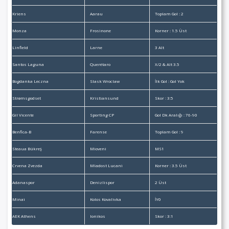
Kriens
Aarau
Toplam Gol : 2
Monza
Frosinone
Korner : 1.5 Üst
Linfield
Larne
3 Alt
Santos Laguna
Querétaro
X/2 & Alt 3.5
Bogdanka Leczna
Slask Wroclaw
İlk Gol : Gol Yok
Strømsgodset
Kristiansund
Skor : 3:5
Gil Vicente
Sporting CP
Gol Dk Aralığı : 76-90
Benfica-B
Farense
Toplam Gol : 9
Steaua Bükreş
Mioveni
MS1
Crvena Zvezda
Mladost Lucani
Korner : 3.5 Üst
Adanaspor
Denizlispor
2 Üst
Minai
Kolos Kovalivka
İY0
AEK Athens
Ionikos
Skor : 3:1