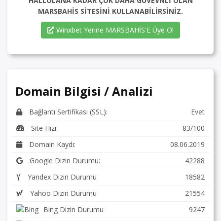
HALLOLANA KADAR ÇOK DAHA GÜVEVNLİ OLAN
MARSBAHİS SİTESİNİ KULLANABİLİRSİNİZ.
Winxbet Yerine MARSBAHİS'E Üye Ol
Domain Bilgisi / Analizi
Bağlantı Sertifikası (SSL):
Evet
Site Hızı:
83/100
Domain Kaydı:
08.06.2019
Google Dizin Durumu:
42288
Yandex Dizin Durumu
18582
Yahoo Dizin Durumu
21554
Bing Dizin Durumu
9247