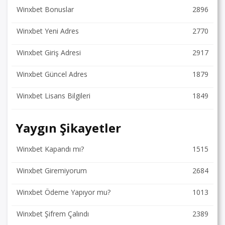
Winxbet Bonuslar
2896
Winxbet Yeni Adres
2770
Winxbet Giriş Adresi
2917
Winxbet Güncel Adres
1879
Winxbet Lisans Bilgileri
1849
Yaygın Şikayetler
Winxbet Kapandı mı?
1515
Winxbet Giremiyorum
2684
Winxbet Ödeme Yapıyor mu?
1013
Winxbet Şifrem Çalındı
2389