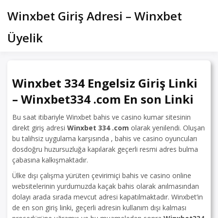
Skip
Winxbet Giriş Adresi – Winxbet
to
content
Üyelik
Winxbet 334 Engelsiz Giriş Linki
– Winxbet334 .com En son Linki
Bu saat itibariyle Winxbet bahis ve casino kumar sitesinin
direkt giriş adresi
Winxbet 334 .com
olarak yenilendi. Oluşan
bu talihsiz uygulama karşısında , bahis ve casino oyuncuları
dosdoğru huzursuzluğa kapılarak geçerli resmi adres bulma
çabasına kalkışmaktadır.
Ülke dışı çalışma yürüten çevirimiçi bahis ve casino online
websitelerinin yurdumuzda kaçak bahis olarak anılmasından
dolayı arada sırada mevcut adresi kapatılmaktadır. Winxbet’in
de en son giriş linki, geçerli adresin kullanım dışı kalması