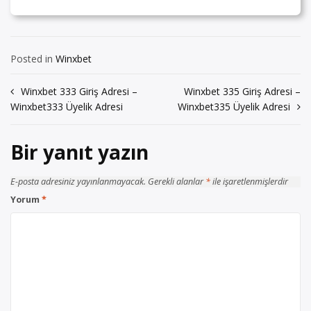
Posted in
Winxbet
Yazı
Winxbet 333 Giriş Adresi –
Winxbet 335 Giriş Adresi –
Winxbet333 Üyelik Adresi
Winxbet335 Üyelik Adresi
gezinmesi
Bir yanıt yazın
E-posta adresiniz yayınlanmayacak.
Gerekli alanlar
*
ile işaretlenmişlerdir
Yorum
*