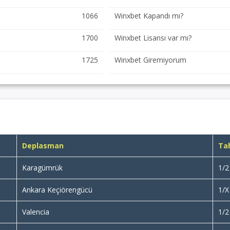
1066
Winxbet Kapandı mı?
1700
Winxbet Lisansı var mı?
1725
Winxbet Giremiyorum
Deplasman
Ta
Karagümrük
1/2
Ankara Keçiörengücü
1/X
Valencia
1/2