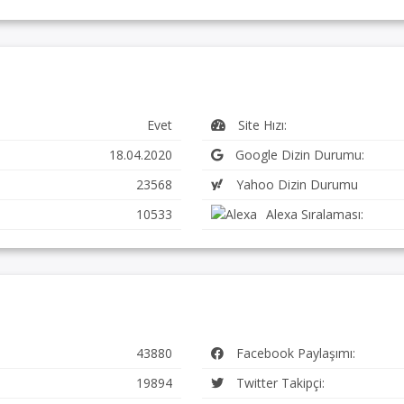
Evet
Site Hızı:
18.04.2020
Google Dizin Durumu:
23568
Yahoo Dizin Durumu
10533
Alexa Sıralaması:
i
43880
Facebook Paylaşımı:
19894
Twitter Takipçi: