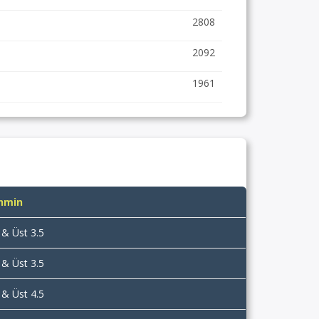
2808
2092
1961
hmin
 & Üst 3.5
 & Üst 3.5
 & Üst 4.5