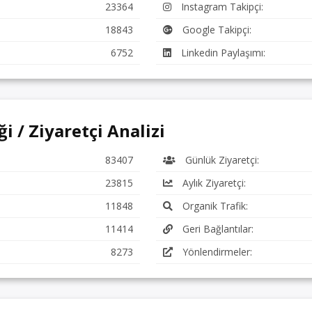
23364
Instagram Takipçi:
18843
Google Takipçi:
6752
Linkedin Paylaşımı:
ği / Ziyaretçi Analizi
83407
Günlük Ziyaretçi:
23815
Aylık Ziyaretçi:
11848
Organik Trafik:
11414
Geri Bağlantılar:
8273
Yönlendirmeler: