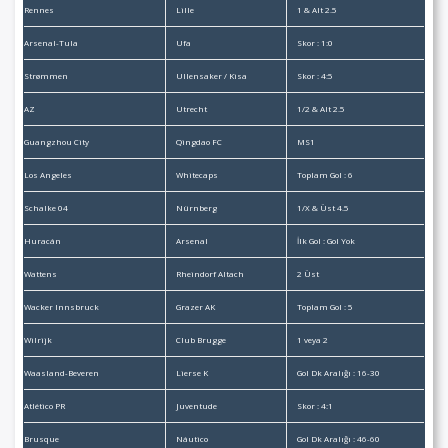
Rennes
Lille
1 & Alt 2.5
Arsenal-Tula
Ufa
Skor : 1:0
Strømmen
Ullensaker / Kisa
Skor : 4:5
AZ
Utrecht
1/2 & Alt 2.5
Guangzhou City
Qingdao FC
MS1
Los Angeles
Whitecaps
Toplam Gol : 6
Schalke 04
Nürnberg
1/X & Üst 4.5
Huracán
Arsenal
İlk Gol : Gol Yok
Wattens
Rheindorf Altach
2 Üst
Wacker Innsbruck
Grazer AK
Toplam Gol : 5
Wilrijk
Club Brugge
1 veya 2
Waasland-Beveren
Lierse K
Gol Dk Aralığı : 16-30
Atlético PR
Juventude
Skor : 4:1
Brusque
Náutico
Gol Dk Aralığı : 46-60