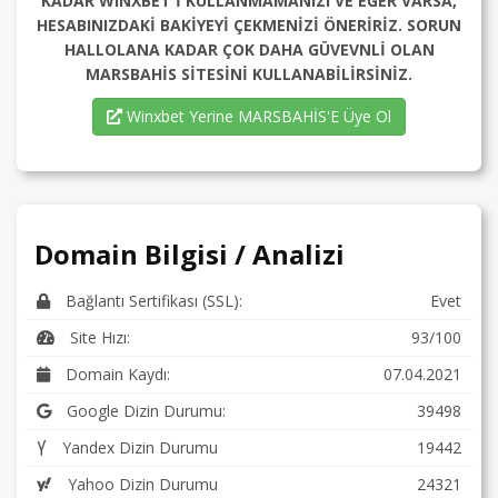
KADAR WINXBET'İ KULLANMAMANIZI VE EĞER VARSA,
HESABINIZDAKİ BAKİYEYİ ÇEKMENİZİ ÖNERİRİZ. SORUN
HALLOLANA KADAR ÇOK DAHA GÜVEVNLİ OLAN
MARSBAHİS SİTESİNİ KULLANABİLİRSİNİZ.
Winxbet Yerine MARSBAHİS'E Üye Ol
Domain Bilgisi / Analizi
Bağlantı Sertifikası (SSL):
Evet
Site Hızı:
93/100
Domain Kaydı:
07.04.2021
Google Dizin Durumu:
39498
Yandex Dizin Durumu
19442
Yahoo Dizin Durumu
24321