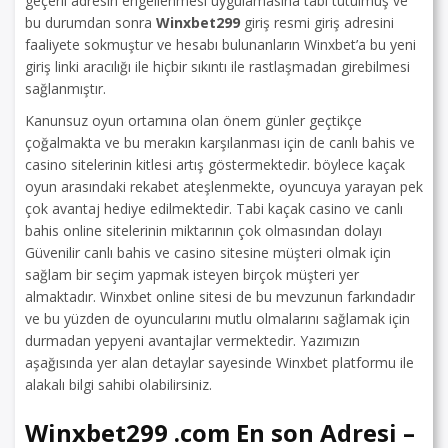
geçerli adresin engellenmesi uygulamasına tabi tutulmuş ve
bu durumdan sonra
Winxbet299
giriş resmi giriş adresini
faaliyete sokmuştur ve hesabı bulunanların Winxbet’a bu yeni
giriş linki aracılığı ile hiçbir sıkıntı ile rastlaşmadan girebilmesi
sağlanmıştır.
Kanunsuz oyun ortamına olan önem günler geçtikçe
çoğalmakta ve bu merakın karşılanması için de canlı bahis ve
casino sitelerinin kitlesi artış göstermektedir. böylece kaçak
oyun arasındaki rekabet ateşlenmekte, oyuncuya yarayan pek
çok avantaj hediye edilmektedir. Tabi kaçak casino ve canlı
bahis online sitelerinin miktarının çok olmasından dolayı
Güvenilir canlı bahis ve casino sitesine müşteri olmak için
sağlam bir seçim yapmak isteyen birçok müşteri yer
almaktadır. Winxbet online sitesi de bu mevzunun farkındadır
ve bu yüzden de oyuncularını mutlu olmalarını sağlamak için
durmadan yepyeni avantajlar vermektedir. Yazımızın
aşağısında yer alan detaylar sayesinde Winxbet platformu ile
alakalı bilgi sahibi olabilirsiniz.
Winxbet299 .com En son Adresi –