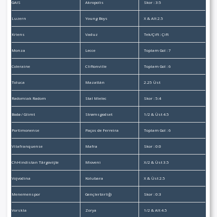
GAIS
Akropolis
Skor : 3:5
Luzern
Young Boys
X & Alt 2.5
Kriens
Vaduz
Tek/Çift : Çift
Monza
Lecce
Toplam Gol : 7
Coleraine
Cliftonville
Toplam Gol : 6
Toluca
Mazatlán
2.25 Üst
Radomiak Radom
Stal Mielec
Skor : 5:4
Bodø / Glimt
Strømsgodset
1/2 & Üst 4.5
Portimonense
Paços de Ferreira
Toplam Gol : 6
Vilafranquense
Mafra
Skor : 0:0
ChHindistan Târgovişte
Mioveni
X/2 & Üst 3.5
Vojvodina
Kolubara
X & Üst 2.5
Menemenspor
Gençlerbirliği
Skor : 0:3
Vorskla
Zorya
1/2 & Alt 4.5