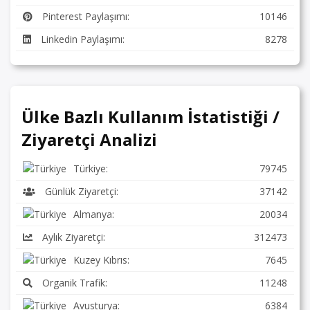
Pinterest Paylaşımı:
10146
Linkedin Paylaşımı:
8278
Ülke Bazlı Kullanım İstatistiği /
Ziyaretçi Analizi
Türkiye:
79745
Günlük Ziyaretçi:
37142
Almanya:
20034
Aylık Ziyaretçi:
312473
Kuzey Kıbrıs:
7645
Organik Trafik:
11248
Avusturya:
6384