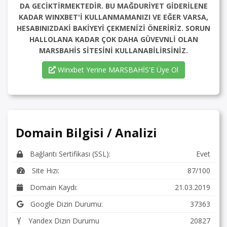
DA GECİKTİRMEKTEDİR. BU MAĞDURİYET GİDERİLENE
KADAR WINXBET'İ KULLANMAMANIZI VE EĞER VARSA,
HESABINIZDAKİ BAKİYEYİ ÇEKMENİZİ ÖNERİRİZ. SORUN
HALLOLANA KADAR ÇOK DAHA GÜVEVNLİ OLAN
MARSBAHİS SİTESİNİ KULLANABİLİRSİNİZ.
Winxbet Yerine MARSBAHİS'E Üye Ol
Domain Bilgisi / Analizi
Bağlantı Sertifikası (SSL):
Evet
Site Hızı:
87/100
Domain Kaydı:
21.03.2019
Google Dizin Durumu:
37363
Yandex Dizin Durumu
20827