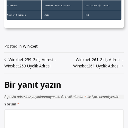
Inhulets’
Metalist 1925 Kharkiv
Gol Dk Aralığı : 46-60
Apollon Smirnis
Aris
X/2
Posted in
Winxbet
Yazı
Winxbet 259 Giriş Adresi –
Winxbet 261 Giriş Adresi –
Winxbet259 Üyelik Adresi
Winxbet261 Üyelik Adresi
gezinmesi
Bir yanıt yazın
E-posta adresiniz yayınlanmayacak.
Gerekli alanlar
*
ile işaretlenmişlerdir
Yorum
*