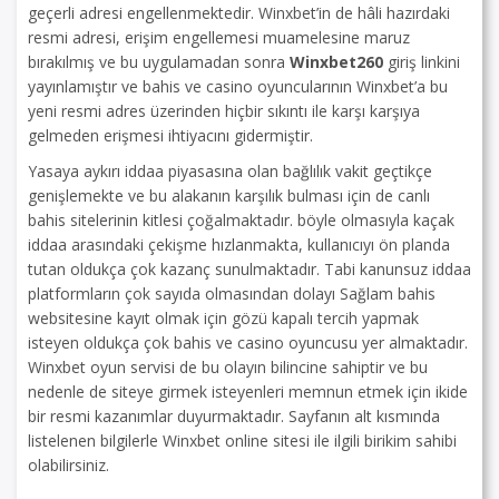
geçerli adresi engellenmektedir. Winxbet’in de hâli hazırdaki
resmi adresi, erişim engellemesi muamelesine maruz
bırakılmış ve bu uygulamadan sonra
Winxbet260
giriş linkini
yayınlamıştır ve bahis ve casino oyuncularının Winxbet’a bu
yeni resmi adres üzerinden hiçbir sıkıntı ile karşı karşıya
gelmeden erişmesi ihtiyacını gidermiştir.
Yasaya aykırı iddaa piyasasına olan bağlılık vakit geçtikçe
genişlemekte ve bu alakanın karşılık bulması için de canlı
bahis sitelerinin kitlesi çoğalmaktadır. böyle olmasıyla kaçak
iddaa arasındaki çekişme hızlanmakta, kullanıcıyı ön planda
tutan oldukça çok kazanç sunulmaktadır. Tabi kanunsuz iddaa
platformların çok sayıda olmasından dolayı Sağlam bahis
websitesine kayıt olmak için gözü kapalı tercih yapmak
isteyen oldukça çok bahis ve casino oyuncusu yer almaktadır.
Winxbet oyun servisi de bu olayın bilincine sahiptir ve bu
nedenle de siteye girmek isteyenleri memnun etmek için ikide
bir resmi kazanımlar duyurmaktadır. Sayfanın alt kısmında
listelenen bilgilerle Winxbet online sitesi ile ilgili birikim sahibi
olabilirsiniz.