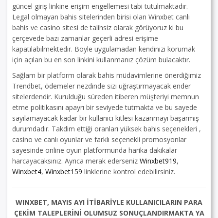
güncel giriş linkine erişim engellemesi tabi tutulmaktadır.
Legal olmayan bahis sitelerinden birisi olan Winxbet canlı
bahis ve casino sitesi de talihsiz olarak görüyoruz ki bu
çerçevede bazı zamanlar geçerli adresi erişime
kapatılabilmektedir. Böyle uygulamadan kendinizi korumak
için açılan bu en son linkini kullanmanız çözüm bulacaktır.
Sağlam bir platform olarak bahis müdavimlerine önerdiğimiz
Trendbet, ödemeler nezdinde sizi uğraştırmayacak ender
sitelerdendir. Kurulduğu süreden itiberen müşteriyi memnun
etme politikasını apayrı bir seviyede tutmakta ve bu sayede
sayılamayacak kadar bir kullanıcı kitlesi kazanmayı başarmış
durumdadır. Takdim ettiği oranları yüksek bahis seçenekleri ,
casino ve canlı oyunlar ve farklı seçenekli promosyonlar
sayesinde online oyun platformunda harika dakikalar
harcayacaksınız. Ayrıca merak ederseniz
Winxbet919
,
Winxbet4
,
Winxbet159
linklerine kontrol edebilirsiniz.
WINXBET, MAYIS AYI İTİBARİYLE KULLANICILARIN PARA
ÇEKİM TALEPLERİNİ OLUMSUZ SONUÇLANDIRMAKTA YA