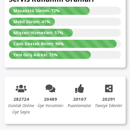
Masaüstü Sürüm:
72%
Mobil Sürüm:
41%
Müşteri Hizmetleri:
57%
Canlı Destek Birimi:
96%
Yeni Giriş Adresi:
73%
282724
20489
20107
20291
Günlük Online
Üye Yorumları
Puanlamalar
Tavsiye Edenler
Üye Sayısı