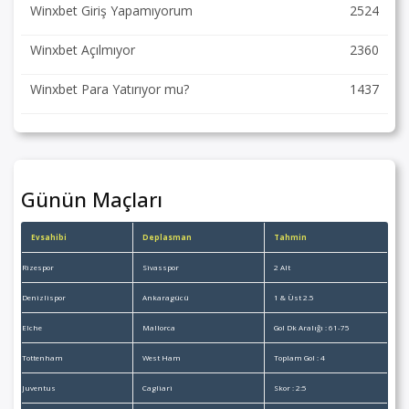
Winxbet Giriş Yapamıyorum
2524
Winxbet Açılmıyor
2360
Winxbet Para Yatırıyor mu?
1437
Günün Maçları
Evsahibi
Deplasman
Tahmin
Rizespor
Sivasspor
2 Alt
Denizlispor
Ankaragücü
1 & Üst 2.5
Elche
Mallorca
Gol Dk Aralığı : 61-75
Tottenham
West Ham
Toplam Gol : 4
Juventus
Cagliari
Skor : 2:5