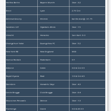
Hertha Berlin
Bayern Munih
Skor : 3:2
Brest
Lyon
2.75 Üst
Akhmat Grozny
Khimki
Gol Dk Aralığı : 61-75
Sandnes Ulf
Stjørdals-Blink
Skor : 1:5
Utrecht
Heracles
Sarı Kart : 0-3
Changchun Yatai
Guangzhou FC
Skor : 5:2
New York RB
New England
MS0
Hansa Rostock
Paderborn
X/1
Aldosivi
Colón
X/2 & Üst 3.5
Rapid Viyana
Ried
1/X & Üst 4.5
Dornbirn
Vorwärts Steyr
Skor : 4:3
Cercle Brugge
Club Brugge
Skor : 0:4
Mouscron-Péruwelz
Deinze
Skor : 1:3
Flamengo
Ceará
X/2 & Alt 3.5