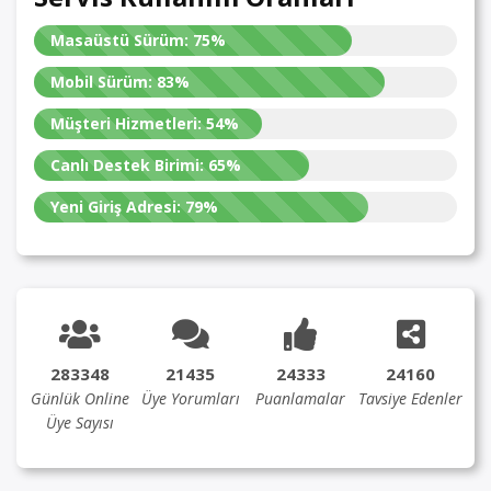
Masaüstü Sürüm:
75%
Mobil Sürüm:
83%
Müşteri Hizmetleri:
54%
Canlı Destek Birimi:
65%
Yeni Giriş Adresi:
79%
283348
21435
24333
24160
Günlük Online
Üye Yorumları
Puanlamalar
Tavsiye Edenler
Üye Sayısı