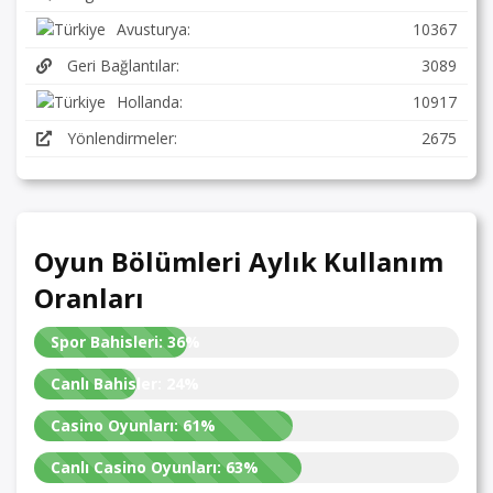
Avusturya:
10367
Geri Bağlantılar:
3089
Hollanda:
10917
Yönlendirmeler:
2675
Oyun Bölümleri Aylık Kullanım
Oranları
Spor Bahisleri:
36%
Canlı Bahisler:
24%
Casino Oyunları:
61%
Canlı Casino Oyunları:
63%