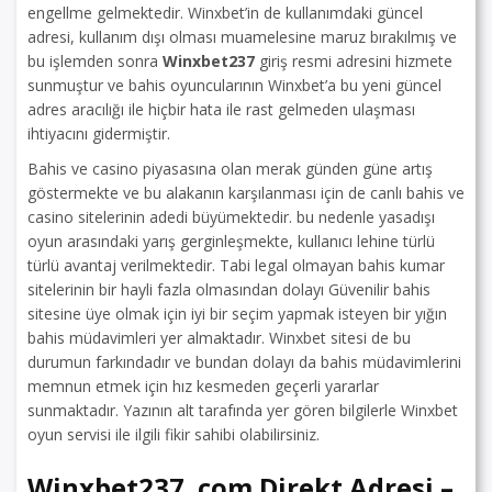
engellme gelmektedir. Winxbet’in de kullanımdaki güncel
adresi, kullanım dışı olması muamelesine maruz bırakılmış ve
bu işlemden sonra
Winxbet237
giriş resmi adresini hizmete
sunmuştur ve bahis oyuncularının Winxbet’a bu yeni güncel
adres aracılığı ile hiçbir hata ile rast gelmeden ulaşması
ihtiyacını gidermiştir.
Bahis ve casino piyasasına olan merak günden güne artış
göstermekte ve bu alakanın karşılanması için de canlı bahis ve
casino sitelerinin adedi büyümektedir. bu nedenle yasadışı
oyun arasındaki yarış gerginleşmekte, kullanıcı lehine türlü
türlü avantaj verilmektedir. Tabi legal olmayan bahis kumar
sitelerinin bir hayli fazla olmasından dolayı Güvenilir bahis
sitesine üye olmak için iyi bir seçim yapmak isteyen bir yığın
bahis müdavimleri yer almaktadır. Winxbet sitesi de bu
durumun farkındadır ve bundan dolayı da bahis müdavimlerini
memnun etmek için hız kesmeden geçerli yararlar
sunmaktadır. Yazının alt tarafında yer gören bilgilerle Winxbet
oyun servisi ile ilgili fikir sahibi olabilirsiniz.
Winxbet237 .com Direkt Adresi –